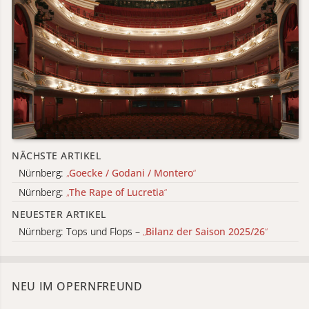
NÄCHSTE ARTIKEL
Nürnberg:
„
Goecke / Godani / Montero
“
Nürnberg:
„
The Rape of Lucretia
“
NEUESTER ARTIKEL
Nürnberg: Tops und Flops –
„
Bilanz der Saison 2025/26
“
NEU IM OPERNFREUND