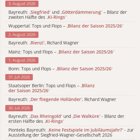
3. August 2026
Bayreuth:
„
Siegfried
“
und
„
Götterdämmerung
“
– Bilanz der
zweiten Hälfte des
„
KI-Rings
“
Wuppertal: Tops und Flops –
„
Bilanz der Saison 2025/26
“
2. August 2026
Bayreuth:
„
Rienzi
“
, Richard Wagner
Mainz: Tops und Flops –
„
Bilanz der Saison 2025/26
“
1. August 2026
Bonn: Tops und Flops –
„
Bilanz der Saison 2025/26
“
31. Juli 2026
Staatsoper Berlin: Tops und Flops –
„
Bilanz
der Saison 2025/26
“
Bayreuth:
„
Der fliegende Holländer
“
, Richard Wagner
30. Juli 2026
Bayreuth:
„
Das Rheingold
“
und
„
Die Walküre
“
- Bilanz der
ersten Hälfte des
„
KI-Rings
“
Pionteks Bayreuth:
„
Keine Festspiele im Jubiläumsjahr?
“
- zur
Ausstellung der Siegfried-Wagner-Gesellschaft 2026