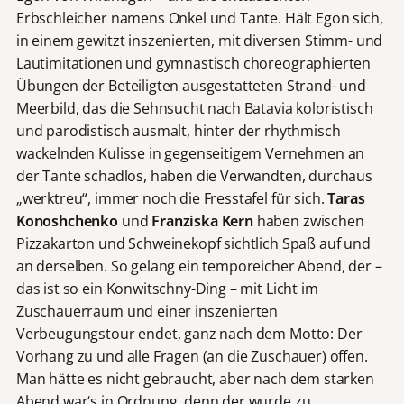
Erbschleicher namens Onkel und Tante. Hält Egon sich,
in einem gewitzt inszenierten, mit diversen Stimm- und
Lautimitationen und gymnastisch choreographierten
Übungen der Beteiligten ausgestatteten Strand- und
Meerbild, das die Sehnsucht nach Batavia koloristisch
und parodistisch ausmalt, hinter der rhythmisch
wackelnden Kulisse in gegenseitigem Vernehmen an
der Tante schadlos, haben die Verwandten, durchaus
„werktreu“, immer noch die Fresstafel für sich.
Taras
Konoshchenko
und
Franziska Kern
haben zwischen
Pizzakarton und Schweinekopf sichtlich Spaß auf und
an derselben. So gelang ein temporeicher Abend, der –
das ist so ein Konwitschny-Ding – mit Licht im
Zuschauerraum und einer inszenierten
Verbeugungstour endet, ganz nach dem Motto: Der
Vorhang zu und alle Fragen (an die Zuschauer) offen.
Man hätte es nicht gebraucht, aber nach dem starken
Abend war‘s in Ordnung, denn der wurde zu