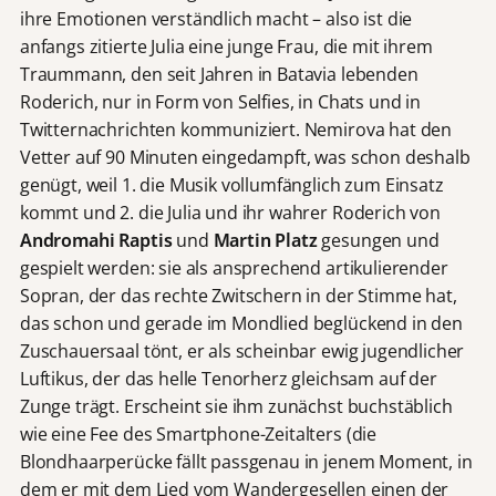
ihre Emotionen verständlich macht – also ist die
anfangs zitierte Julia eine junge Frau, die mit ihrem
Traummann, den seit Jahren in Batavia lebenden
Roderich, nur in Form von Selfies, in Chats und in
Twitternachrichten kommuniziert. Nemirova hat den
Vetter auf 90 Minuten eingedampft, was schon deshalb
genügt, weil 1. die Musik vollumfänglich zum Einsatz
kommt und 2. die Julia und ihr wahrer Roderich von
Andromahi Raptis
und
Martin Platz
gesungen und
gespielt werden: sie als ansprechend artikulierender
Sopran, der das rechte Zwitschern in der Stimme hat,
das schon und gerade im Mondlied beglückend in den
Zuschauersaal tönt, er als scheinbar ewig jugendlicher
Luftikus, der das helle Tenorherz gleichsam auf der
Zunge trägt. Erscheint sie ihm zunächst buchstäblich
wie eine Fee des Smartphone-Zeitalters (die
Blondhaarperücke fällt passgenau in jenem Moment, in
dem er mit dem Lied vom Wandergesellen einen der