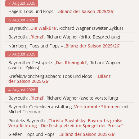
7. August 2026
Hagen: Tops und Flops –
„
Bilanz der Saison 2025/26
“
6. August 2026
Bayreuth:
„
Die Walküre
“
, Richard Wagner (zweiter Zyklus)
Bayreuth:
„
Rienzi
“
, Richard Wagner (dritte Besprechung)
Nürnberg: Tops und Flops –
„
Bilanz der Saison 2025/26
“
5. August 2026
Bayreuther Festspiele:
„
Das Rheingold
“
, Richard Wagner
(zweiter Zyklus)
Krefeld/Mönchengladbach: Tops und Flops –
„
Bilanz
der Saison 2025/26
“
4. August 2026
Bayreuth:
„
Rienzi
“
, Richard Wagner (zweite Vorstellung)
Bayreuth: Gedenkveranstaltung
„
Verstummte Stimmen
“
mit
Michel Friedman
Pionteks Bayreuth:
„
Christa Pawlofsky: Bayreuths große
Verpflichtung - Die Festspielzeit im Spiegel der Presse
“
Gießen: Tops und Flops –
„
Bilanz der Saison 2025/26
“