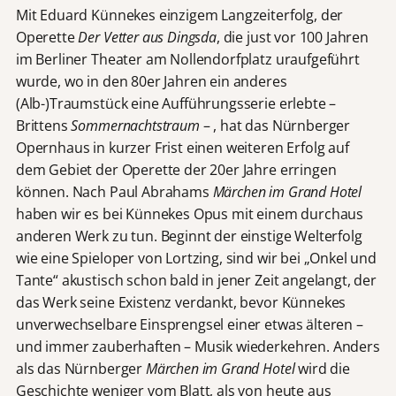
Mit Eduard Künnekes einzigem Langzeiterfolg, der
Operette
Der Vetter aus Dingsda
, die just vor 100 Jahren
im Berliner Theater am Nollendorfplatz uraufgeführt
wurde, wo in den 80er Jahren ein anderes
(Alb-)Traumstück eine Aufführungsserie erlebte –
Brittens
Sommernachtstraum
– , hat das Nürnberger
Opernhaus in kurzer Frist einen weiteren Erfolg auf
dem Gebiet der Operette der 20er Jahre erringen
können. Nach Paul Abrahams
Märchen im Grand Hotel
haben wir es bei Künnekes Opus mit einem durchaus
anderen Werk zu tun. Beginnt der einstige Welterfolg
wie eine Spieloper von Lortzing, sind wir bei „Onkel und
Tante“ akustisch schon bald in jener Zeit angelangt, der
das Werk seine Existenz verdankt, bevor Künnekes
unverwechselbare Einsprengsel einer etwas älteren –
und immer zauberhaften – Musik wiederkehren. Anders
als das Nürnberger
Märchen im Grand Hotel
wird die
Geschichte weniger vom Blatt, als von heute aus