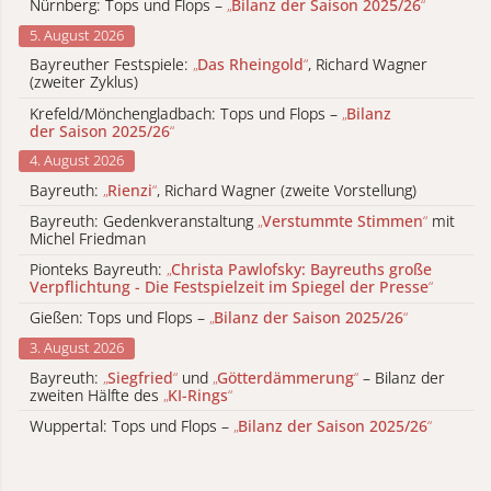
Nürnberg: Tops und Flops –
„
Bilanz der Saison 2025/26
“
5. August 2026
Bayreuther Festspiele:
„
Das Rheingold
“
, Richard Wagner
(zweiter Zyklus)
Krefeld/Mönchengladbach: Tops und Flops –
„
Bilanz
der Saison 2025/26
“
4. August 2026
Bayreuth:
„
Rienzi
“
, Richard Wagner (zweite Vorstellung)
Bayreuth: Gedenkveranstaltung
„
Verstummte Stimmen
“
mit
Michel Friedman
Pionteks Bayreuth:
„
Christa Pawlofsky: Bayreuths große
Verpflichtung - Die Festspielzeit im Spiegel der Presse
“
Gießen: Tops und Flops –
„
Bilanz der Saison 2025/26
“
3. August 2026
Bayreuth:
„
Siegfried
“
und
„
Götterdämmerung
“
– Bilanz der
zweiten Hälfte des
„
KI-Rings
“
Wuppertal: Tops und Flops –
„
Bilanz der Saison 2025/26
“