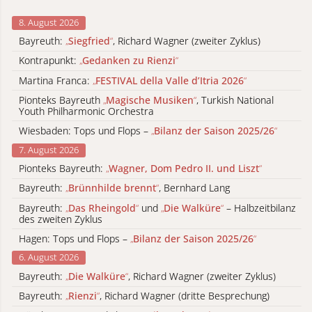
8. August 2026
Bayreuth:
„
Siegfried
“
, Richard Wagner (zweiter Zyklus)
Kontrapunkt:
„
Gedanken zu Rienzi
“
Martina Franca:
„
FESTIVAL della Valle d’Itria 2026
“
Pionteks Bayreuth
„
Magische Musiken
“
, Turkish National
Youth Philharmonic Orchestra
Wiesbaden: Tops und Flops –
„
Bilanz der Saison 2025/26
“
7. August 2026
Pionteks Bayreuth:
„
Wagner, Dom Pedro II. und Liszt
“
Bayreuth:
„
Brünnhilde brennt
“
, Bernhard Lang
Bayreuth:
„
Das Rheingold
“
und
„
Die Walküre
“
– Halbzeitbilanz
des zweiten Zyklus
Hagen: Tops und Flops –
„
Bilanz der Saison 2025/26
“
6. August 2026
Bayreuth:
„
Die Walküre
“
, Richard Wagner (zweiter Zyklus)
Bayreuth:
„
Rienzi
“
, Richard Wagner (dritte Besprechung)