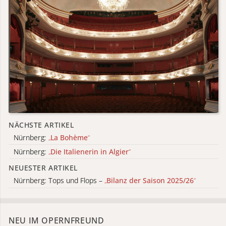
NÄCHSTE ARTIKEL
Nürnberg:
„
La Bohème
“
Nürnberg:
„
Die Italienerin in Algier
“
NEUESTER ARTIKEL
Nürnberg: Tops und Flops –
„
Bilanz der Saison 2025/26
“
NEU IM OPERNFREUND