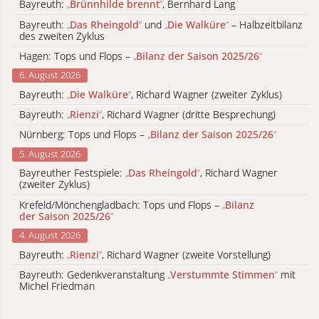
Bayreuth:
„
Brünnhilde brennt
“
, Bernhard Lang
Bayreuth:
„
Das Rheingold
“
und
„
Die Walküre
“
– Halbzeitbilanz
des zweiten Zyklus
Hagen: Tops und Flops –
„
Bilanz der Saison 2025/26
“
6. August 2026
Bayreuth:
„
Die Walküre
“
, Richard Wagner (zweiter Zyklus)
Bayreuth:
„
Rienzi
“
, Richard Wagner (dritte Besprechung)
Nürnberg: Tops und Flops –
„
Bilanz der Saison 2025/26
“
5. August 2026
Bayreuther Festspiele:
„
Das Rheingold
“
, Richard Wagner
(zweiter Zyklus)
Krefeld/Mönchengladbach: Tops und Flops –
„
Bilanz
der Saison 2025/26
“
4. August 2026
Bayreuth:
„
Rienzi
“
, Richard Wagner (zweite Vorstellung)
Bayreuth: Gedenkveranstaltung
„
Verstummte Stimmen
“
mit
Michel Friedman