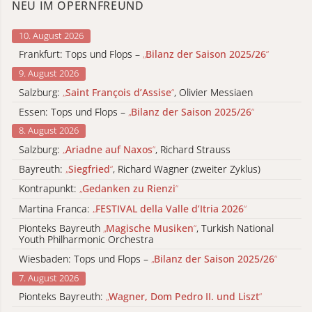
NEU IM OPERNFREUND
10. August 2026
Frankfurt: Tops und Flops –
„
Bilanz der Saison 2025/26
“
9. August 2026
Salzburg:
„
Saint François d’Assise
“
, Olivier Messiaen
Essen: Tops und Flops –
„
Bilanz der Saison 2025/26
“
8. August 2026
Salzburg:
„
Ariadne auf Naxos
“
, Richard Strauss
Bayreuth:
„
Siegfried
“
, Richard Wagner (zweiter Zyklus)
Kontrapunkt:
„
Gedanken zu Rienzi
“
Martina Franca:
„
FESTIVAL della Valle d’Itria 2026
“
Pionteks Bayreuth
„
Magische Musiken
“
, Turkish National
Youth Philharmonic Orchestra
Wiesbaden: Tops und Flops –
„
Bilanz der Saison 2025/26
“
7. August 2026
Pionteks Bayreuth:
„
Wagner, Dom Pedro II. und Liszt
“