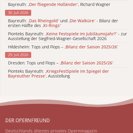
Bayreuth:
„
Der fliegende Holländer
“
, Richard Wagner
30. Juli 2026
Bayreuth:
„
Das Rheingold
“
und
„
Die Walküre
“
- Bilanz der
ersten Hälfte des
„
KI-Rings
“
Pionteks Bayreuth:
„
Keine Festspiele im Jubiläumsjahr?
“
- zur
Ausstellung der Siegfried-Wagner-Gesellschaft 2026
Hildesheim: Tops und Flops –
„
Bilanz der Saison 2025/26
“
29. Juli 2026
Dresden: Tops und Flops –
„
Bilanz der Saison 2025/26
“
Pionteks Bayreuth:
„
KriegsFestSpiele im Spiegel der
Bayreuther Presse
“
, Ausstellung
DER OPERNFREUND
Deutschlands ältestes privates
Opernmagazin