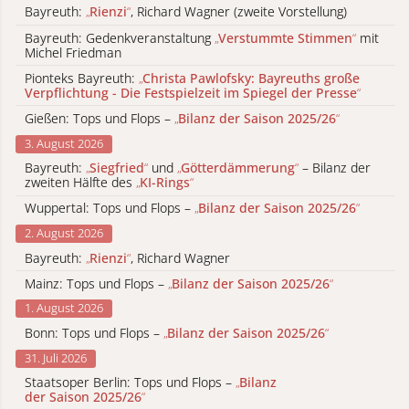
Bayreuth:
„
Rienzi
“
, Richard Wagner (zweite Vorstellung)
Bayreuth: Gedenkveranstaltung
„
Verstummte Stimmen
“
mit
Michel Friedman
Pionteks Bayreuth:
„
Christa Pawlofsky: Bayreuths große
Verpflichtung - Die Festspielzeit im Spiegel der Presse
“
Gießen: Tops und Flops –
„
Bilanz der Saison 2025/26
“
3. August 2026
Bayreuth:
„
Siegfried
“
und
„
Götterdämmerung
“
– Bilanz der
zweiten Hälfte des
„
KI-Rings
“
Wuppertal: Tops und Flops –
„
Bilanz der Saison 2025/26
“
2. August 2026
Bayreuth:
„
Rienzi
“
, Richard Wagner
Mainz: Tops und Flops –
„
Bilanz der Saison 2025/26
“
1. August 2026
Bonn: Tops und Flops –
„
Bilanz der Saison 2025/26
“
31. Juli 2026
Staatsoper Berlin: Tops und Flops –
„
Bilanz
der Saison 2025/26
“