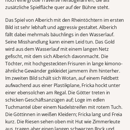
noch eine große Traverse herabgefahren, die als
zusätzliche Spielfläche quer auf der Bühne steht.
Das Spiel von Alberich mit den Rheintöchtern im ersten
Bild ist sehr lebhaft und aggressiv gestaltet. Alberich
fällt dabei mehrmals bäuchlings in den Wasserlauf.
Seine Misshandlung kann einem Leid tun. Das Gold
wird aus dem Wasserlauf mit einem langen Netz
gefischt, mit dem sich Alberich davonmacht. Die
Töchter, mit hochgesteckten Frisuren in lange kimono-
ähnliche Gewänder gekleidet jammern ihm hinterher.
Im zweiten Bild schält sich Wotan, auf einem Feldbett
aufwachend aus einer Plastikplane, Fricka hockt unter
einer ebensolchen am Regal. Die Götter treten in
schicken Geschäftsanzügen auf; Loge im edlen
Tuchmantel über einem Nadelstreifen mit rotem Tuch.
Die Göttinnen in weißen Kleidern; Fricka lang und Freia
kurz. Die Riesen sehen oben mit Hut wie Zimmerleute
aus, tragen aber einen langen schwarzen Rock und