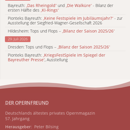
Bayreuth:
„
Das Rheingold
“
und
„
Die Walküre
“
- Bilanz der
ersten Hälfte des
„
KI-Rings
“
Pionteks Bayreuth:
„
Keine Festspiele im Jubiläumsjahr?
“
- zur
Ausstellung der Siegfried-Wagner-Gesellschaft 2026
Hildesheim: Tops und Flops –
„
Bilanz der Saison 2025/26
“
29. Juli 2026
Dresden: Tops und Flops –
„
Bilanz der Saison 2025/26
“
Pionteks Bayreuth:
„
KriegsFestSpiele im Spiegel der
Bayreuther Presse
“
, Ausstellung
DER OPERNFREUND
Deutschlands ältestes privates
Opernmagazin
57. Jahrgang
Herausgeber
: Peter Bilsing