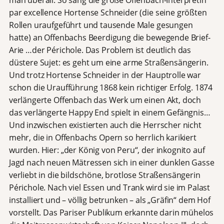
man überall. So sang die große Offenbach-Interpretin
par excellence Hortense Schneider (die seine größten
Rollen uraufgeführt und tausende Male gesungen
hatte) an Offenbachs Beerdigung die bewegende Brief-
Arie …der Périchole. Das Problem ist deutlich das
düstere Sujet: es geht um eine arme Straßensängerin.
Und trotz Hortense Schneider in der Hauptrolle war
schon die Uraufführung 1868 kein richtiger Erfolg. 1874
verlängerte Offenbach das Werk um einen Akt, doch
das verlängerte Happy End spielt in einem Gefängnis…
Und inzwischen existierten auch die Herrscher nicht
mehr, die in Offenbachs Opern so herrlich karikiert
wurden. Hier: „der König von Peru“, der inkognito auf
Jagd nach neuen Mätressen sich in einer dunklen Gasse
verliebt in die bildschöne, brotlose Straßensängerin
Périchole. Nach viel Essen und Trank wird sie im Palast
installiert und – völlig betrunken – als „Gräfin“ dem Hof
vorstellt. Das Pariser Publikum erkannte darin mühelos