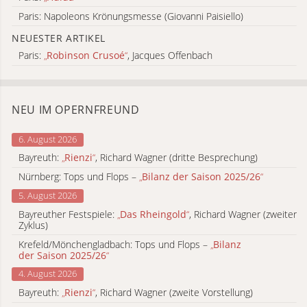
Paris: Napoleons Krönungsmesse (Giovanni Paisiello)
NEUESTER ARTIKEL
Paris:
„
Robinson Crusoé
“
, Jacques Offenbach
NEU IM OPERNFREUND
6. August 2026
Bayreuth:
„
Rienzi
“
, Richard Wagner (dritte Besprechung)
Nürnberg: Tops und Flops –
„
Bilanz der Saison 2025/26
“
5. August 2026
Bayreuther Festspiele:
„
Das Rheingold
“
, Richard Wagner (zweiter
Zyklus)
Krefeld/Mönchengladbach: Tops und Flops –
„
Bilanz
der Saison 2025/26
“
4. August 2026
Bayreuth:
„
Rienzi
“
, Richard Wagner (zweite Vorstellung)