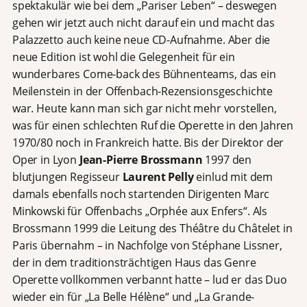
spektakulär wie bei dem „Pariser Leben“ – deswegen
gehen wir jetzt auch nicht darauf ein und macht das
Palazzetto auch keine neue CD-Aufnahme. Aber die
neue Edition ist wohl die Gelegenheit für ein
wunderbares Come-back des Bühnenteams, das ein
Meilenstein in der Offenbach-Rezensionsgeschichte
war. Heute kann man sich gar nicht mehr vorstellen,
was für einen schlechten Ruf die Operette in den Jahren
1970/80 noch in Frankreich hatte. Bis der Direktor der
Oper in Lyon
Jean-Pierre Brossmann
1997 den
blutjungen Regisseur
Laurent Pelly
einlud mit dem
damals ebenfalls noch startenden Dirigenten Marc
Minkowski für Offenbachs „Orphée aux Enfers“. Als
Brossmann 1999 die Leitung des Théâtre du Châtelet in
Paris übernahm – in Nachfolge von Stéphane Lissner,
der in dem traditionsträchtigen Haus das Genre
Operette vollkommen verbannt hatte – lud er das Duo
wieder ein für „La Belle Hélène“ und „La Grande-