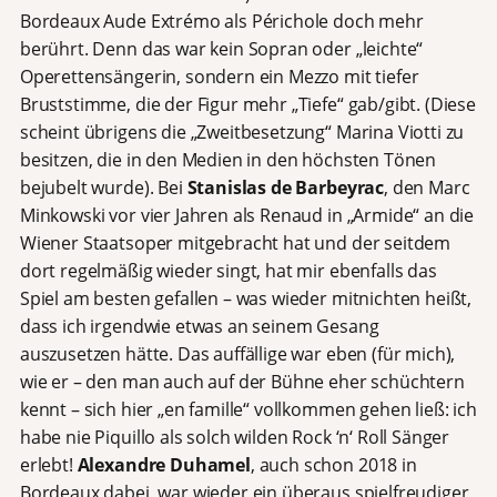
Bordeaux Aude Extrémo als Périchole doch mehr
berührt. Denn das war kein Sopran oder „leichte“
Operettensängerin, sondern ein Mezzo mit tiefer
Bruststimme, die der Figur mehr „Tiefe“ gab/gibt. (Diese
scheint übrigens die „Zweitbesetzung“ Marina Viotti zu
besitzen, die in den Medien in den höchsten Tönen
bejubelt wurde). Bei
Stanislas de Barbeyrac
, den Marc
Minkowski vor vier Jahren als Renaud in „Armide“ an die
Wiener Staatsoper mitgebracht hat und der seitdem
dort regelmäßig wieder singt, hat mir ebenfalls das
Spiel am besten gefallen – was wieder mitnichten heißt,
dass ich irgendwie etwas an seinem Gesang
auszusetzen hätte. Das auffällige war eben (für mich),
wie er – den man auch auf der Bühne eher schüchtern
kennt – sich hier „en famille“ vollkommen gehen ließ: ich
habe nie Piquillo als solch wilden Rock ‘n‘ Roll Sänger
erlebt!
Alexandre Duhamel
, auch schon 2018 in
Bordeaux dabei, war wieder ein überaus spielfreudiger