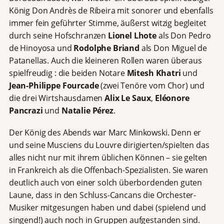
König Don Andrès de Ribeira mit sonorer und ebenfalls
immer fein geführter Stimme, äußerst witzig begleitet
durch seine Hofschranzen
Lionel Lhote
als Don Pedro
de Hinoyosa und
Rodolphe Briand
als Don Miguel de
Patanellas. Auch die kleineren Rollen waren überaus
spielfreudig : die beiden Notare
Mitesh Khatri
und
Jean-Philippe Fourcade
(zwei Tenöre vom Chor) und
die drei Wirtshausdamen
Alix Le Saux
,
Eléonore
Pancrazi
und
Natalie Pérez
.
Der König des Abends war Marc Minkowski. Denn er
und seine Musciens du Louvre dirigierten/spielten das
alles nicht nur mit ihrem üblichen Können – sie gelten
in Frankreich als die Offenbach-Spezialisten. Sie waren
deutlich auch von einer solch überbordenden guten
Laune, dass in den Schluss-Cancans die Orchester-
Musiker mitgesungen haben und dabei (spielend und
singend!) auch noch in Gruppen aufgestanden sind.