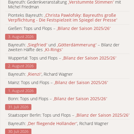
Bayreuth: Gedenkveranstaltung
„
Verstummte Stimmen
“
mit
Michel Friedman
Pionteks Bayreuth:
„
Christa Pawlofsky: Bayreuths große
Verpflichtung - Die Festspielzeit im Spiegel der Presse
“
Gießen: Tops und Flops –
„
Bilanz der Saison 2025/26
“
3. August 2026
Bayreuth:
„
Siegfried
“
und
„
Götterdämmerung
“
– Bilanz der
zweiten Hälfte des
„
KI-Rings
“
Wuppertal: Tops und Flops –
„
Bilanz der Saison 2025/26
“
2. August 2026
Bayreuth:
„
Rienzi
“
, Richard Wagner
Mainz: Tops und Flops –
„
Bilanz der Saison 2025/26
“
1. August 2026
Bonn: Tops und Flops –
„
Bilanz der Saison 2025/26
“
31. Juli 2026
Staatsoper Berlin: Tops und Flops –
„
Bilanz der Saison 2025/26
“
Bayreuth:
„
Der fliegende Holländer
“
, Richard Wagner
30. Juli 2026