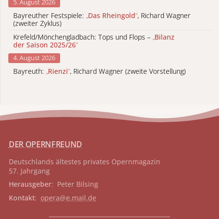
5. August 2026
Bayreuther Festspiele:
„
Das Rheingold
“
, Richard Wagner
(zweiter Zyklus)
Krefeld/Mönchengladbach: Tops und Flops –
„
Bilanz
der Saison 2025/26
“
4. August 2026
Bayreuth:
„
Rienzi
“
, Richard Wagner (zweite Vorstellung)
DER OPERNFREUND
Deutschlands ältestes privates
Opernmagazin
57. Jahrgang
Herausgeber
: Peter Bilsing
Kontakt
:
opera@e.mail.de