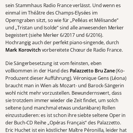
sein Stammhaus Radio France verlässt. Und wenn es
einmal im Théâtre des Champs-Elysées im
Operngraben sitzt, so wie für „Pelléas et Mélisande“
und „Tristan und Isolde“ sind alle anwesenden Merker
begeistert (siehe Merker 6/2017 und 6/2016).
Hochrangig auch der perfekt piano-singende, durch
Mark Korovitch
vorbereitete Chœur de Radio France.
Die Sängerbesetzung ist vom feinsten, eben
vollkommen in der Hand des
Palazzetto Bru Zane
(Ko-
Produzent dieser Aufführung). Véronique Gens (Léona)
braucht man in Wien als Mozart- und Barock-Sängerin
wohl nicht mehr vorzustellen. Bewundernswert, dass
sie trotzdem immer wieder die Zeit findet, um solch
seltene (und manchmal etwas undankbare) Rollen
einzustudieren: es ist schon ihre siebte seltene Oper in
der Buch-CD Reihe „Opéras Français“ des Palazzetto.
Eric Huchet ist ein köstlicher Maître Péronilla, leider hat