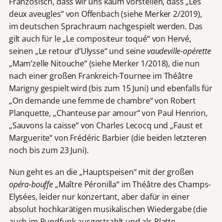
Französisch, dass wir uns kaum vorstellen, dass „Les
deux aveugles“ von Offenbach (siehe Merker 2/2019),
im deutschen Sprachraum nachgespielt werden. Das
gilt auch für le „Le compositeur toqué“ von Hervé,
seinen „Le retour d’Ulysse“ und seine
vaudeville-opérette
„Mam’zelle Nitouche“ (siehe Merker 1/2018), die nun
nach einer großen Frankreich-Tournee im Théâtre
Marigny gespielt wird (bis zum 15 Juni) und ebenfalls für
„On demande une femme de chambre“ von Robert
Planquette, „Chanteuse par amour“ von Paul Henrion,
„Sauvons la caisse“ von Charles Lecocq und „Faust et
Marguerite“ von Frédéric Barbier (die beiden letzteren
noch bis zum 23 Juni).
Nun geht es an die „Hauptspeisen“ mit der großen
opéra-bouffe
„Maître Péronilla“ im Théâtre des Champs-
Elysées, leider nur konzertant, aber dafür in einer
absolut hochkarätigen musikalischen Wiedergabe (die
auch im Rundfunk ausgestrahlt und als Platte