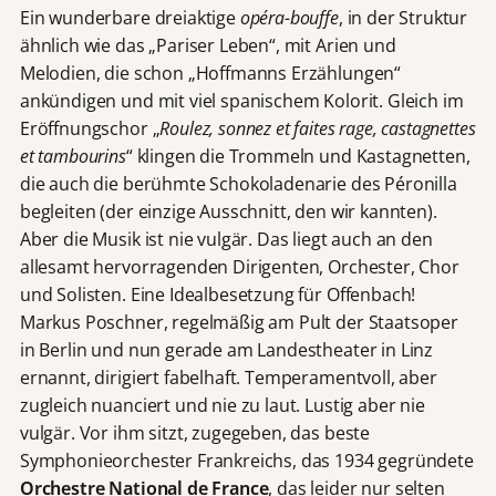
Ein wunderbare dreiaktige
opéra-bouffe
, in der Struktur
ähnlich wie das „Pariser Leben“, mit Arien und
Melodien, die schon „Hoffmanns Erzählungen“
ankündigen und mit viel spanischem Kolorit. Gleich im
Eröffnungschor „
Roulez, sonnez et faites rage, castagnettes
et tambourins
“ klingen die Trommeln und Kastagnetten,
die auch die berühmte Schokoladenarie des Péronilla
begleiten (der einzige Ausschnitt, den wir kannten).
Aber die Musik ist nie vulgär. Das liegt auch an den
allesamt hervorragenden Dirigenten, Orchester, Chor
und Solisten. Eine Idealbesetzung für Offenbach!
Markus Poschner, regelmäßig am Pult der Staatsoper
in Berlin und nun gerade am Landestheater in Linz
ernannt, dirigiert fabelhaft. Temperamentvoll, aber
zugleich nuanciert und nie zu laut. Lustig aber nie
vulgär. Vor ihm sitzt, zugegeben, das beste
Symphonieorchester Frankreichs, das 1934 gegründete
Orchestre National de France
, das leider nur selten