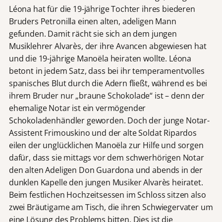
Léona hat für die 19-jährige Tochter ihres biederen
Bruders Petronilla einen alten, adeligen Mann
gefunden. Damit rächt sie sich an dem jungen
Musiklehrer Alvarès, der ihre Avancen abgewiesen hat
und die 19-jährige Manoëla heiraten wollte. Léona
betont in jedem Satz, dass bei ihr temperamentvolles
spanisches Blut durch die Adern fließt, während es bei
ihrem Bruder nur „braune Schokolade“ ist – denn der
ehemalige Notar ist ein vermögender
Schokoladenhändler geworden. Doch der junge Notar-
Assistent Frimouskino und der alte Soldat Ripardos
eilen der unglücklichen Manoëla zur Hilfe und sorgen
dafür, dass sie mittags vor dem schwerhörigen Notar
den alten Adeligen Don Guardona und abends in der
dunklen Kapelle den jungen Musiker Alvarès heiratet.
Beim festlichen Hochzeitsessen im Schloss sitzen also
zwei Bräutigame am Tisch, die ihren Schwiegervater um
eine Lösung des Problems bitten. Dies ist die