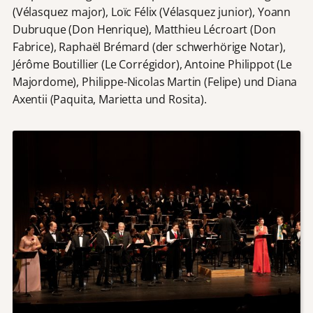
(Vélasquez major), Loïc Félix (Vélasquez junior), Yoann
Dubruque (Don Henrique), Matthieu Lécroart (Don
Fabrice), Raphaël Brémard (der schwerhörige Notar),
Jérôme Boutillier (Le Corrégidor), Antoine Philippot (Le
Majordome), Philippe-Nicolas Martin (Felipe) und Diana
Axentii (Paquita, Marietta und Rosita).