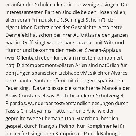
er außer der Schokoladenarie nur wenig zu singen. Die
interessantesten Partien sind die beiden Hosenrollen,
allen voran Frimouskino („Schlingel-Schelm“), der
eigentlichen Drahtzieher der Geschichte. Antoinette
Dennefeld hat schon bei ihrer Auftrittsarie den ganzen
Saal im Griff, singt wunderbar souverän mit Witz und
Humor und bekommt den meisten Szenen-Applaus
(weil Offenbach eben für sie am meisten komponiert
hat). Die temperamentvollsten Arien sind natürlich für
den jungen spanischen Liebhaber/Musiklehrer Alvarès,
den Chantal Santon-Jeffery mit richtigem spanischem
Feuer singt. Da verblasste die schüchterne Manoëla der
Anaïs Constans etwas. Auch ihr anderer Schutzengel
Ripardos, wunderbar textverständlich gesungen durch
Tassis Christoyannis, hatte nur eine Arie, wie der
geprellte zweite Ehemann Don Guardona, herrlich
gespielt durch François Piolino. Nur Komplimente für
die perfekt singenden Komprimari Patrick Kabongo