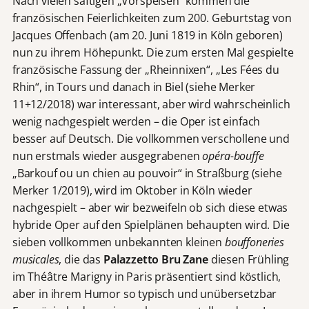
Nach vielen saftigen „Vorspeisen“ kommen die
französischen Feierlichkeiten zum 200. Geburtstag von
Jacques Offenbach (am 20. Juni 1819 in Köln geboren)
nun zu ihrem Höhepunkt. Die zum ersten Mal gespielte
französische Fassung der „Rheinnixen“, „Les Fées du
Rhin“, in Tours und danach in Biel (siehe Merker
11+12/2018) war interessant, aber wird wahrscheinlich
wenig nachgespielt werden – die Oper ist einfach
besser auf Deutsch. Die vollkommen verschollene und
nun erstmals wieder ausgegrabenen
opéra-bouffe
„Barkouf ou un chien au pouvoir“ in Straßburg (siehe
Merker 1/2019), wird im Oktober in Köln wieder
nachgespielt – aber wir bezweifeln ob sich diese etwas
hybride Oper auf den Spielplänen behaupten wird. Die
sieben vollkommen unbekannten kleinen
bouffoneries
musicales
, die das
Palazzetto Bru Zane
diesen Frühling
im Théâtre Marigny in Paris präsentiert sind köstlich,
aber in ihrem Humor so typisch und unübersetzbar