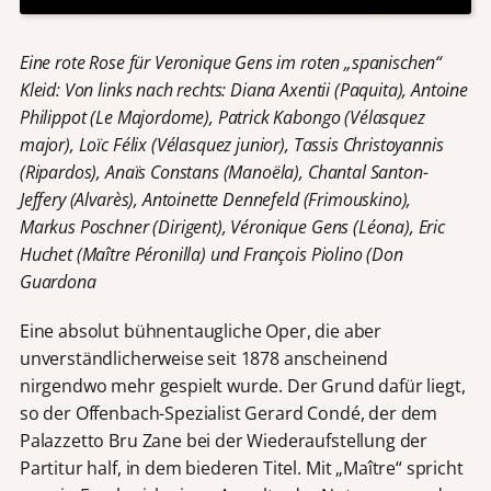
Eine rote Rose für Veronique Gens im roten „spanischen“
Kleid: Von links nach rechts: Diana Axentii (Paquita), Antoine
Philippot (Le Majordome), Patrick Kabongo (Vélasquez
major), Loïc Félix (Vélasquez junior), Tassis Christoyannis
(Ripardos), Anaïs Constans (Manoëla), Chantal Santon-
Jeffery (Alvarès), Antoinette Dennefeld (Frimouskino),
Markus Poschner (Dirigent), Véronique Gens (Léona), Eric
Huchet (Maître Péronilla) und François Piolino (Don
Guardona
Eine absolut bühnentaugliche Oper, die aber
unverständlicherweise seit 1878 anscheinend
nirgendwo mehr gespielt wurde. Der Grund dafür liegt,
so der Offenbach-Spezialist Gerard Condé, der dem
Palazzetto Bru Zane bei der Wiederaufstellung der
Partitur half, in dem biederen Titel. Mit „Maître“ spricht