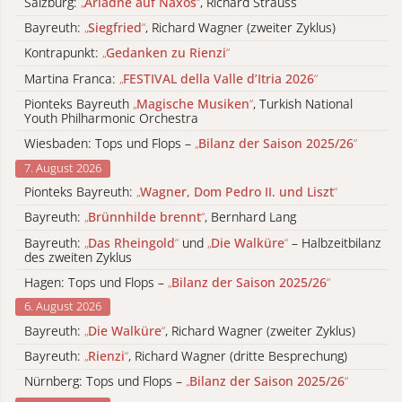
Salzburg:
„
Ariadne auf Naxos
“
, Richard Strauss
Bayreuth:
„
Siegfried
“
, Richard Wagner (zweiter Zyklus)
Kontrapunkt:
„
Gedanken zu Rienzi
“
Martina Franca:
„
FESTIVAL della Valle d’Itria 2026
“
Pionteks Bayreuth
„
Magische Musiken
“
, Turkish National
Youth Philharmonic Orchestra
Wiesbaden: Tops und Flops –
„
Bilanz der Saison 2025/26
“
7. August 2026
Pionteks Bayreuth:
„
Wagner, Dom Pedro II. und Liszt
“
Bayreuth:
„
Brünnhilde brennt
“
, Bernhard Lang
Bayreuth:
„
Das Rheingold
“
und
„
Die Walküre
“
– Halbzeitbilanz
des zweiten Zyklus
Hagen: Tops und Flops –
„
Bilanz der Saison 2025/26
“
6. August 2026
Bayreuth:
„
Die Walküre
“
, Richard Wagner (zweiter Zyklus)
Bayreuth:
„
Rienzi
“
, Richard Wagner (dritte Besprechung)
Nürnberg: Tops und Flops –
„
Bilanz der Saison 2025/26
“