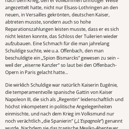
nach dem Krieg, den er vollkommen unnötiger Weise
angezettelt hatte, nicht nur Elsass-Lothringen an den
neuen, in Versailles gekrönten, deutschen Kaiser,
abtreten musste, sondern auch so hohe
Reparationszahlungen leisten musste, dass er es sich
nicht leisten konnte, das Schloss der Tuilerien wieder
aufzubauen. Eine Schmach für die man jahrelang
Schuldige suchte, wie u.a. Offenbach, den man
beschuldigte ein „Spion Bismarcks“ gewesen zu sein –
weil der „eiserne Kanzler“ so laut bei den Offenbach-
Opern in Paris gelacht hatte…
Die wirklich Schuldige war natürlich Kaiserin Eugénie,
die temperamentvolle spanische Gattin von Kaiser
Napoleon III, die sich als „Regentin“ leidenschaftlich und
höchst inkompetent in politische Angelegenheiten
einmischte, und nach dem Krieg im Volksmund nur
noch verächtlich „die Spanierin“ („
L’Espagnole
“) genannt
wurde. Nachdem sie das tragische Mexiko-Abenteuer