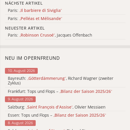
NÄCHSTE ARTIKEL
Paris:
„
Il barbiere di Siviglia
“
Paris:
„
Pelléas et Mélisande
“
NEUESTER ARTIKEL
Paris:
„
Robinson Crusoé
“
, Jacques Offenbach
NEU IM OPERNFREUND
10. August 2026
Bayreuth:
„
Götterdämmerung
“
, Richard Wagner (zweiter
Zyklus)
Frankfurt: Tops und Flops –
„
Bilanz der Saison 2025/26
“
9. August 2026
Salzburg:
„
Saint François d’Assise
“
, Olivier Messiaen
Essen: Tops und Flops –
„
Bilanz der Saison 2025/26
“
8. August 2026