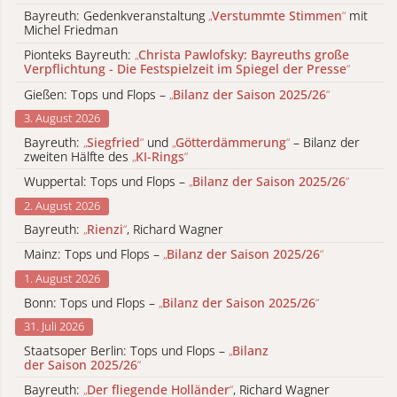
Bayreuth: Gedenkveranstaltung
„
Verstummte Stimmen
“
mit
Michel Friedman
Pionteks Bayreuth:
„
Christa Pawlofsky: Bayreuths große
Verpflichtung - Die Festspielzeit im Spiegel der Presse
“
Gießen: Tops und Flops –
„
Bilanz der Saison 2025/26
“
3. August 2026
Bayreuth:
„
Siegfried
“
und
„
Götterdämmerung
“
– Bilanz der
zweiten Hälfte des
„
KI-Rings
“
Wuppertal: Tops und Flops –
„
Bilanz der Saison 2025/26
“
2. August 2026
Bayreuth:
„
Rienzi
“
, Richard Wagner
Mainz: Tops und Flops –
„
Bilanz der Saison 2025/26
“
1. August 2026
Bonn: Tops und Flops –
„
Bilanz der Saison 2025/26
“
31. Juli 2026
Staatsoper Berlin: Tops und Flops –
„
Bilanz
der Saison 2025/26
“
Bayreuth:
„
Der fliegende Holländer
“
, Richard Wagner