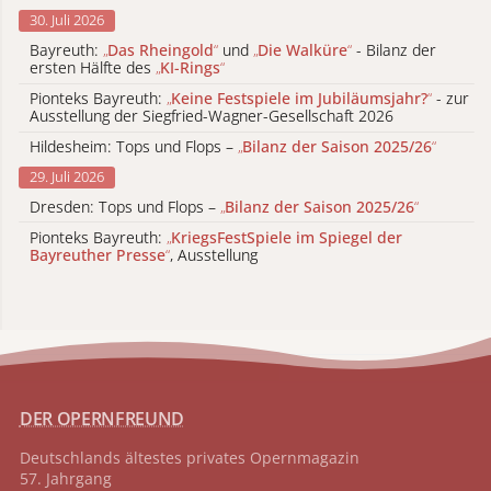
30. Juli 2026
Bayreuth:
„
Das Rheingold
“
und
„
Die Walküre
“
- Bilanz der
ersten Hälfte des
„
KI-Rings
“
Pionteks Bayreuth:
„
Keine Festspiele im Jubiläumsjahr?
“
- zur
Ausstellung der Siegfried-Wagner-Gesellschaft 2026
Hildesheim: Tops und Flops –
„
Bilanz der Saison 2025/26
“
29. Juli 2026
Dresden: Tops und Flops –
„
Bilanz der Saison 2025/26
“
Pionteks Bayreuth:
„
KriegsFestSpiele im Spiegel der
Bayreuther Presse
“
, Ausstellung
DER OPERNFREUND
Deutschlands ältestes privates
Opernmagazin
57. Jahrgang