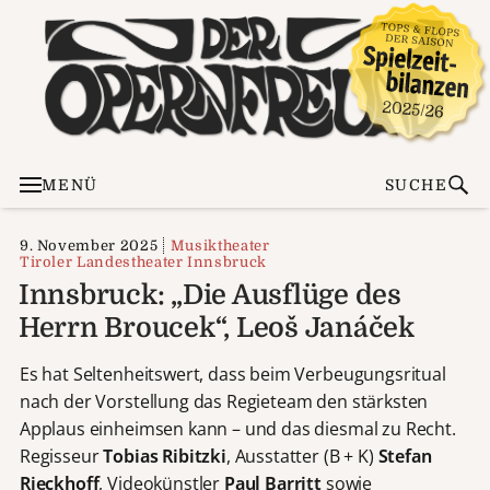
MENÜ
SUCHE
9. November 2025
Musiktheater
Tiroler Landestheater Innsbruck
Innsbruck: „Die Ausflüge des
Herrn Broucek“, Leoš Janáček
Es hat Seltenheitswert, dass beim Verbeugungsritual
nach der Vorstellung das Regieteam den stärksten
Applaus einheimsen kann – und das diesmal zu Recht.
Regisseur
Tobias Ribitzki
, Ausstatter (B + K)
Stefan
Rieckhoff
, Videokünstler
Paul Barritt
sowie