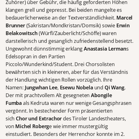
Zuhörer) über Gebühr, die häufig geforderten Höhen
klangen grell und gepresst. Bei beiden mangelte es
bedauerlicherweise an der Textverständlichkeit.
Marcel
Brunner
(Sakristan/Mondkristan/Domsik) sowie
Erwin
Belakowitsch
(Würfl/Zauberlicht/Schöffe) waren
darstellerisch und gesanglich zufriedenstellend besetzt.
Ungewohnt dünnstimmig erklang
Anastasia Lerman
s
Edelsopran in den Partien
Piccolo/Wunderkind/Student. Drei Chorsolisten
bewährten sich in kleineren, aber für das Verständnis
der Handlung wichtigen Rollen vorzüglich. Ihre
Namen:
Jungwhan Lee
,
Esewu Nobela
und
Qi Wang
.
Der mit prachtvollem Alt gesegneten
Abongile
Fumba
als Kedruta waren nur wenige Gesangsphrasen
vergönnt. In bestechender Form präsentierten
sich
Chor
und Extrachor
des Tiroler Landestheaters,
von
Michel Roberg
e wie immer mustergültig
einstudiert. Besonders der Herrenchor konnte im 2.