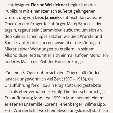
Lichtdesigner
Florian Weisleitner
beglückten das
Publikum mit einer szenisch äußerst gelungenen
Umsetzung von
Leos Janacek
s satirisch-fantastischer
Oper um den Prager Kleinbürger Matèj Broucek, der
tagein, tagaus sein Stammlokal aufsucht, um sich an
den kulinarischen Spezialitäten wie Bier, Würste und
Sauerkraut zu delektieren sowie über die säumigen
Mieter seiner Wohnungen zu ereifern. In seinem
Alkoholdusel erträumt er sich einmal auf den Mond, ein
anderes Mal in die Zeit der Hussitenkriege.
Für seine 5. Oper nahm sich der „Opernspätzünder“
Janacek ungewöhnlich viel Zeit (1907 – 1918), die
Uraufführung fand 1920 in Prag statt und gestaltete
sich als eher verhaltener Erfolg. Die deutschsprachige
Erstaufführung fand erst 1959 in München mit einem
erlesenen Ensemble (Lorenz Fehenberger, Wilma Lipp,
Fritz Wunderlich – welch ein Besetzungsluxus!) statt, ein