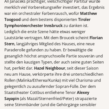
An Janaceks prächtiger, vielschichtiger Partitur wurde
merklich viel Vorbereitungseifer investiert, das Ergebnis
war ein orchestraler Farbenrausch, wofür
Matthew
Toogood
und dem bestens disponierten
Tiroler
Symphonieorchester
Innsbruck
zu danken ist.
Lediglich die erste Szene hätte etwas weniger
Lautstärke vertragen. Mit dem Broucek scheint
Florian
Stern
, langjähriges Mitglied des Hauses, eine neue
Paraderolle gefunden zu haben. Er bewältigte die
gesanglich höchst anspruchsvolle Partie souverän und
stellte den kauzigen Typen, der auch seine guten Seiten
hat, perfekt dar.
Hazel Neighbour
, seit dieser Saison
neu am Hause, verkörperte ihre drei unterschiedlichen
Rollen (Malinka/Etherea/Kunka) mit viel Charisma und
gelegentlich zu ausufernder Sopran-Fülle. Der dem
Staatstheater Cottbus entliehene Tenor
Alexey
Sayapin
(als Mazal/Sternenfried/Peter) strapazierte
seine Stimmbänder (und die Gehörgänge sensibler