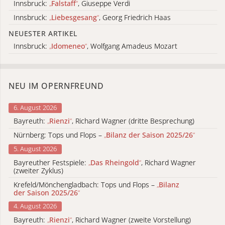
Innsbruck:
„
Falstaff
“
, Giuseppe Verdi
Innsbruck:
„
Liebesgesang
“
, Georg Friedrich Haas
NEUESTER ARTIKEL
Innsbruck:
„
Idomeneo
“
, Wolfgang Amadeus Mozart
NEU IM OPERNFREUND
6. August 2026
Bayreuth:
„
Rienzi
“
, Richard Wagner (dritte Besprechung)
Nürnberg: Tops und Flops –
„
Bilanz der Saison 2025/26
“
5. August 2026
Bayreuther Festspiele:
„
Das Rheingold
“
, Richard Wagner
(zweiter Zyklus)
Krefeld/Mönchengladbach: Tops und Flops –
„
Bilanz
der Saison 2025/26
“
4. August 2026
Bayreuth:
„
Rienzi
“
, Richard Wagner (zweite Vorstellung)