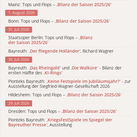
Mainz: Tops und Flops –
„
Bilanz der Saison 2025/26
“
1. August 2026
Bonn: Tops und Flops –
„
Bilanz der Saison 2025/26
“
31. Juli 2026
Staatsoper Berlin: Tops und Flops –
„
Bilanz
der Saison 2025/26
“
Bayreuth:
„
Der fliegende Holländer
“
, Richard Wagner
30. Juli 2026
Bayreuth:
„
Das Rheingold
“
und
„
Die Walküre
“
- Bilanz der
ersten Hälfte des
„
KI-Rings
“
Pionteks Bayreuth:
„
Keine Festspiele im Jubiläumsjahr?
“
- zur
Ausstellung der Siegfried-Wagner-Gesellschaft 2026
Hildesheim: Tops und Flops –
„
Bilanz der Saison 2025/26
“
29. Juli 2026
Dresden: Tops und Flops –
„
Bilanz der Saison 2025/26
“
Pionteks Bayreuth:
„
KriegsFestSpiele im Spiegel der
Bayreuther Presse
“
, Ausstellung