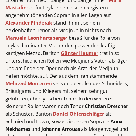
Erzähler noch neun Sänger und Sängerinnen.
Mara
Mastalir
bot für Leyla einen in allen Registern
angenehm tönenden Sopran in allen Lagen auf.
Alexander Pinderak
stand ihr mit seinem
heldenhaften Tenor als Medjnun in nichts nach.
Manuela Leonhartsberger
besaß für die Rolle von
Leylas dominanter Mutter den passenden kräftig-
kantigen Mezzo. Bariton
Günter Haumer
trat in so
unterschiedlichen Rollen wie Medjnuns Vater, als Jäger
und am Ende der Oper noch als Arzt, der Medjnun
heilen möchte, auf. Der aus dem Iran stammende
Mehrzad Montazeri
versah die Rollen des Schneiders,
Bräutigams und Kriegers mit seinem sehr gut
geführten, eher lyrischen Tenor. In den weiteren
kleineren Rollen waren noch Tenor
Christian Drescher
als Schuster, Bariton
Daniel Ohlenschläger
als
Schmied und Löwin, sowie die beiden Soprane
Anna
Nekhames
und
Johanna
Arrouas
als Morgenvogel und