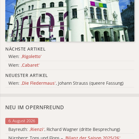
NÄCHSTE ARTIKEL
Wien:
„
Rigoletto
“
Wien:
„
Cabaret
“
NEUESTER ARTIKEL
Wien:
„
Die Fledermaus
“
, Johann Strauss (queere Fassung)
NEU IM OPERNFREUND
6. August 2026
Bayreuth:
„
Rienzi
“
, Richard Wagner (dritte Besprechung)
Nürnberg: Tops und Flops –
„
Bilanz der Saison 2025/26
“