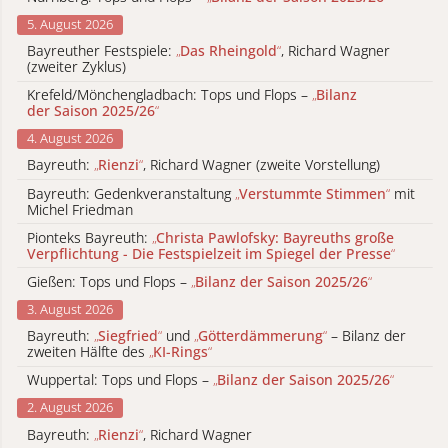
5. August 2026
Bayreuther Festspiele:
„
Das Rheingold
“
, Richard Wagner
(zweiter Zyklus)
Krefeld/Mönchengladbach: Tops und Flops –
„
Bilanz
der Saison 2025/26
“
4. August 2026
Bayreuth:
„
Rienzi
“
, Richard Wagner (zweite Vorstellung)
Bayreuth: Gedenkveranstaltung
„
Verstummte Stimmen
“
mit
Michel Friedman
Pionteks Bayreuth:
„
Christa Pawlofsky: Bayreuths große
Verpflichtung - Die Festspielzeit im Spiegel der Presse
“
Gießen: Tops und Flops –
„
Bilanz der Saison 2025/26
“
3. August 2026
Bayreuth:
„
Siegfried
“
und
„
Götterdämmerung
“
– Bilanz der
zweiten Hälfte des
„
KI-Rings
“
Wuppertal: Tops und Flops –
„
Bilanz der Saison 2025/26
“
2. August 2026
Bayreuth:
„
Rienzi
“
, Richard Wagner