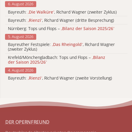
6. August 2026
Bayreuth:
„
Die Walküre
“
, Richard Wagner (zweiter Zyklus)
Bayreuth:
„
Rienzi
“
, Richard Wagner (dritte Besprechung)
Nürnberg: Tops und Flops –
„
Bilanz der Saison 2025/26
“
5. August 2026
Bayreuther Festspiele:
„
Das Rheingold
“
, Richard Wagner
(zweiter Zyklus)
Krefeld/Mönchengladbach: Tops und Flops –
„
Bilanz
der Saison 2025/26
“
4. August 2026
Bayreuth:
„
Rienzi
“
, Richard Wagner (zweite Vorstellung)
DER OPERNFREUND