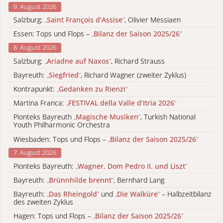
9. August 2026
Salzburg:
„
Saint François d’Assise
“
, Olivier Messiaen
Essen: Tops und Flops –
„
Bilanz der Saison 2025/26
“
8. August 2026
Salzburg:
„
Ariadne auf Naxos
“
, Richard Strauss
Bayreuth:
„
Siegfried
“
, Richard Wagner (zweiter Zyklus)
Kontrapunkt:
„
Gedanken zu Rienzi
“
Martina Franca:
„
FESTIVAL della Valle d’Itria 2026
“
Pionteks Bayreuth
„
Magische Musiken
“
, Turkish National
Youth Philharmonic Orchestra
Wiesbaden: Tops und Flops –
„
Bilanz der Saison 2025/26
“
7. August 2026
Pionteks Bayreuth:
„
Wagner, Dom Pedro II. und Liszt
“
Bayreuth:
„
Brünnhilde brennt
“
, Bernhard Lang
Bayreuth:
„
Das Rheingold
“
und
„
Die Walküre
“
– Halbzeitbilanz
des zweiten Zyklus
Hagen: Tops und Flops –
„
Bilanz der Saison 2025/26
“