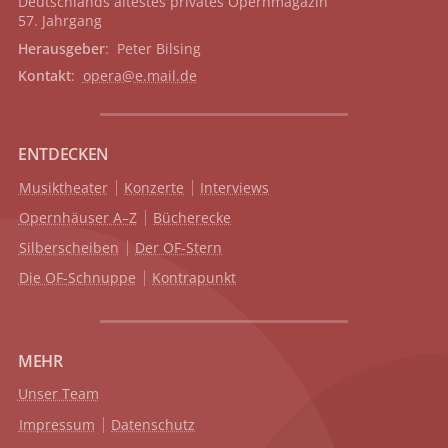
Deutschlands ältestes privates
Opernmagazin
57. Jahrgang
Herausgeber
: Peter Bilsing
Kontakt
:
opera@e.mail.de
ENTDECKEN
Musiktheater
Konzerte
Interviews
Opernhäuser A–Z
Bücherecke
Silberscheiben
Der OF-Stern
Die OF-Schnuppe
Kontrapunkt
MEHR
Unser Team
Impressum
Datenschutz