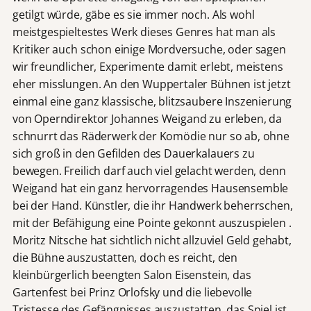
getilgt würde, gäbe es sie immer noch. Als wohl
meistgespieltestes Werk dieses Genres hat man als
Kritiker auch schon einige Mordversuche, oder sagen
wir freundlicher, Experimente damit erlebt, meistens
eher misslungen. An den Wuppertaler Bühnen ist jetzt
einmal eine ganz klassische, blitzsaubere Inszenierung
von Operndirektor Johannes Weigand zu erleben, da
schnurrt das Räderwerk der Komödie nur so ab, ohne
sich groß in den Gefilden des Dauerkalauers zu
bewegen. Freilich darf auch viel gelacht werden, denn
Weigand hat ein ganz hervorragendes Hausensemble
bei der Hand. Künstler, die ihr Handwerk beherrschen,
mit der Befähigung eine Pointe gekonnt auszuspielen .
Moritz Nitsche hat sichtlich nicht allzuviel Geld gehabt,
die Bühne auszustatten, doch es reicht, den
kleinbürgerlich beengten Salon Eisenstein, das
Gartenfest bei Prinz Orlofsky und die liebevolle
Tristesse des Gefängnisses auszustatten, das Spiel ist