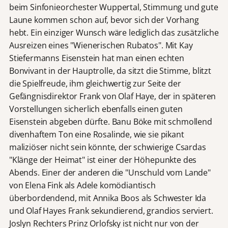
beim Sinfonieorchester Wuppertal, Stimmung und gute
Laune kommen schon auf, bevor sich der Vorhang
hebt. Ein einziger Wunsch wäre lediglich das zusätzliche
Ausreizen eines "Wienerischen Rubatos". Mit Kay
Stiefermanns Eisenstein hat man einen echten
Bonvivant in der Hauptrolle, da sitzt die Stimme, blitzt
die Spielfreude, ihm gleichwertig zur Seite der
Gefängnisdirektor Frank von Olaf Haye, der in späteren
Vorstellungen sicherlich ebenfalls einen guten
Eisenstein abgeben dürfte. Banu Böke mit schmollend
divenhaftem Ton eine Rosalinde, wie sie pikant
maliziöser nicht sein könnte, der schwierige Csardas
"Klänge der Heimat" ist einer der Höhepunkte des
Abends. Einer der anderen die "Unschuld vom Lande"
von Elena Fink als Adele komödiantisch
überbordendend, mit Annika Boos als Schwester Ida
und Olaf Hayes Frank sekundierend, grandios serviert.
Joslyn Rechters Prinz Orlofsky ist nicht nur von der