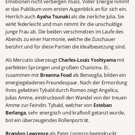
Emotionen nicht verbergen muss. Voller Energie nimmt
er das Publikum vom ersten Augenblick an für sich ein.
Herrlich auch
Ayaha
Tsunaki
als die zierliche Julia. Sie
wirkt federleicht und man nimmt ihr die unschuldige
junge Frau ab. Die beiden verschmelzen im Laufe des
Abends zu einer Harmonie, welche die Zuschauer
berührt und für diese Partien die Idealbesetzung sind.
Als Mercutio überzeugt
Charles-Louis Yoshiyama
mit
perfekten Sprüngen und großem Charisma. Er,
zusammen mit
Breanna Foad
als Benvoglia, bilden ein
energiegeladenes Freundespaar. Nach der Ermordung
ihres geliebten Tybald durch Romeo zeigt Angelica,
Julias Amme, eindrucksvoll den Wandel von der treuen
Amme zur Feindin. Tybald, welcher von
Esteban
Berlanga
, sehr energisch und kraftvoll getanzt wurde,
bot ein überzeugendes Rollenporträt.
Brandon Lawrence
als Pater Lorenzo beeindruckt