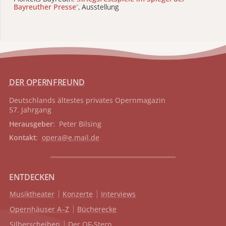
Bayreuther Presse
“
, Ausstellung
DER OPERNFREUND
Deutschlands ältestes privates
Opernmagazin
57. Jahrgang
Herausgeber
: Peter Bilsing
Kontakt
:
opera@e.mail.de
ENTDECKEN
Musiktheater
Konzerte
Interviews
Opernhäuser A–Z
Bücherecke
Silberscheiben
Der OF-Stern