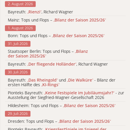
2. August 2026
Bayreuth:
„
Rienzi
“
, Richard Wagner
Mainz: Tops und Flops –
„
Bilanz der Saison 2025/26
“
1. August 2026
Bonn: Tops und Flops –
„
Bilanz der Saison 2025/26
“
31. Juli 2026
Staatsoper Berlin: Tops und Flops –
„
Bilanz
der Saison 2025/26
“
Bayreuth:
„
Der fliegende Holländer
“
, Richard Wagner
30. Juli 2026
Bayreuth:
„
Das Rheingold
“
und
„
Die Walküre
“
- Bilanz der
ersten Hälfte des
„
KI-Rings
“
Pionteks Bayreuth:
„
Keine Festspiele im Jubiläumsjahr?
“
- zur
Ausstellung der Siegfried-Wagner-Gesellschaft 2026
Hildesheim: Tops und Flops –
„
Bilanz der Saison 2025/26
“
29. Juli 2026
Dresden: Tops und Flops –
„
Bilanz der Saison 2025/26
“
Pionteks Bayreuth:
„
KriegsFestSpiele im Spiegel der