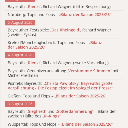
Bayreuth:
„
Rienzi
“
, Richard Wagner (dritte Besprechung)
Nürnberg: Tops und Flops –
„
Bilanz der Saison 2025/26
“
5. August 2026
Bayreuther Festspiele:
„
Das Rheingold
“
, Richard Wagner
(zweiter Zyklus)
Krefeld/Mönchengladbach: Tops und Flops –
„
Bilanz
der Saison 2025/26
“
4. August 2026
Bayreuth:
„
Rienzi
“
, Richard Wagner (zweite Vorstellung)
Bayreuth: Gedenkveranstaltung
„
Verstummte Stimmen
“
mit
Michel Friedman
Pionteks Bayreuth:
„
Christa Pawlofsky: Bayreuths große
Verpflichtung - Die Festspielzeit im Spiegel der Presse
“
Gießen: Tops und Flops –
„
Bilanz der Saison 2025/26
“
3. August 2026
Bayreuth:
„
Siegfried
“
und
„
Götterdämmerung
“
– Bilanz der
zweiten Hälfte des
„
KI-Rings
“
Wuppertal: Tops und Flops –
„
Bilanz der Saison 2025/26
“