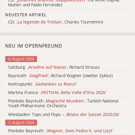
Mutter und Pablo Ferrández
NEUESTER ARTIKEL
CD:
„
La légende de Tristan
“
, Charles Tournemire
NEU IM OPERNFREUND
8. August 2026
Salzburg:
„
Ariadne auf Naxos
“
, Richard Strauss
Bayreuth:
„
Siegfried
“
, Richard Wagner (zweiter Zyklus)
Kontrapunkt:
„
Gedanken zu Rienzi
“
Martina Franca:
„
FESTIVAL della Valle d’Itria 2026
“
Pionteks Bayreuth
„
Magische Musiken
“
, Turkish National
Youth Philharmonic Orchestra
Wiesbaden: Tops und Flops –
„
Bilanz der Saison 2025/26
“
7. August 2026
Pionteks Bayreuth:
„
Wagner, Dom Pedro II. und Liszt
“