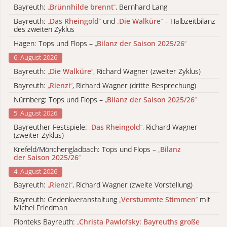
Bayreuth:
„
Brünnhilde brennt
“
, Bernhard Lang
Bayreuth:
„
Das Rheingold
“
und
„
Die Walküre
“
– Halbzeitbilanz
des zweiten Zyklus
Hagen: Tops und Flops –
„
Bilanz der Saison 2025/26
“
6. August 2026
Bayreuth:
„
Die Walküre
“
, Richard Wagner (zweiter Zyklus)
Bayreuth:
„
Rienzi
“
, Richard Wagner (dritte Besprechung)
Nürnberg: Tops und Flops –
„
Bilanz der Saison 2025/26
“
5. August 2026
Bayreuther Festspiele:
„
Das Rheingold
“
, Richard Wagner
(zweiter Zyklus)
Krefeld/Mönchengladbach: Tops und Flops –
„
Bilanz
der Saison 2025/26
“
4. August 2026
Bayreuth:
„
Rienzi
“
, Richard Wagner (zweite Vorstellung)
Bayreuth: Gedenkveranstaltung
„
Verstummte Stimmen
“
mit
Michel Friedman
Pionteks Bayreuth:
„
Christa Pawlofsky: Bayreuths große