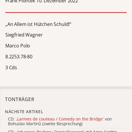
Frank Piontek 10. Dezember 2022
„An Allem ist Hütchen Schuld!“
Siegfried Wagner
Marco Polo
8.2253.78-80
3 Cds
TONTRÄGER
NÄCHSTE ARTIKEL
CD:
„
Larmes de couteau / Comedy on the Bridge
“
von
Bohuslav Martinů (zweite Besprechung)
CD:
„
Johannes Brahms: Doppelkonzert
“
mit Anne-Sophie