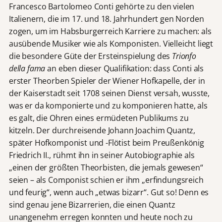
Francesco Bartolomeo Conti gehörte zu den vielen
Italienern, die im 17. und 18. Jahrhundert gen Norden
zogen, um im Habsburgerreich Karriere zu machen: als
ausübende Musiker wie als Komponisten. Vielleicht liegt
die besondere Güte der Ersteinspielung des
Trionfo
della fama
an eben dieser Qualifikation: dass Conti als
erster Theorben Spieler der Wiener Hofkapelle, der in
der Kaiserstadt seit 1708 seinen Dienst versah, wusste,
was er da komponierte und zu komponieren hatte, als
es galt, die Ohren eines ermüdeten Publikums zu
kitzeln. Der durchreisende Johann Joachim Quantz,
später Hofkomponist und -Flötist beim Preußenkönig
Friedrich II., rühmt ihn in seiner Autobiographie als
„einen der größten Theorbisten, die jemals gewesen“
seien – als Componist schien er ihm „erfindungsreich
und feurig“, wenn auch „etwas bizarr“. Gut so! Denn es
sind genau jene Bizarrerien, die einen Quantz
unangenehm erregen konnten und heute noch zu