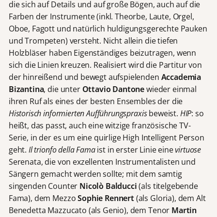
die sich auf Details und auf große Bögen, auch auf die
Farben der Instrumente (inkl. Theorbe, Laute, Orgel,
Oboe, Fagott und natürlich huldigungsgerechte Pauken
und Trompeten) versteht. Nicht allein die tiefen
Holzbläser haben Eigenständiges beizutragen, wenn
sich die Linien kreuzen. Realisiert wird die Partitur von
der hinreißend und bewegt aufspielenden
Accademia
Bizantina
, die unter
Ottavio Dantone
wieder einmal
ihren Ruf als eines der besten Ensembles der die
Historisch informierten Aufführungspraxis
beweist.
HIP
: so
heißt, das passt, auch eine witzige französische TV-
Serie, in der es um eine quirlige High Intelligent Person
geht.
Il trionfo della Fama
ist in erster Linie eine
virtuose
Serenata, die von exzellenten Instrumentalisten und
Sängern gemacht werden sollte; mit dem samtig
singenden Counter
Nicolò Balducci
(als titelgebende
Fama), dem Mezzo
Sophie Rennert
(als Gloria), dem Alt
Benedetta Mazzucato (als Genio), dem Tenor
Martin