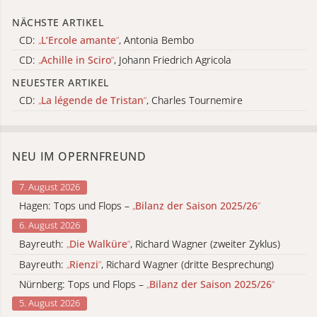
NÄCHSTE ARTIKEL
CD:
„
L’Ercole amante
“
, Antonia Bembo
CD:
„
Achille in Sciro
“
, Johann Friedrich Agricola
NEUESTER ARTIKEL
CD:
„
La légende de Tristan
“
, Charles Tournemire
NEU IM OPERNFREUND
7. August 2026
Hagen: Tops und Flops –
„
Bilanz der Saison 2025/26
“
6. August 2026
Bayreuth:
„
Die Walküre
“
, Richard Wagner (zweiter Zyklus)
Bayreuth:
„
Rienzi
“
, Richard Wagner (dritte Besprechung)
Nürnberg: Tops und Flops –
„
Bilanz der Saison 2025/26
“
5. August 2026