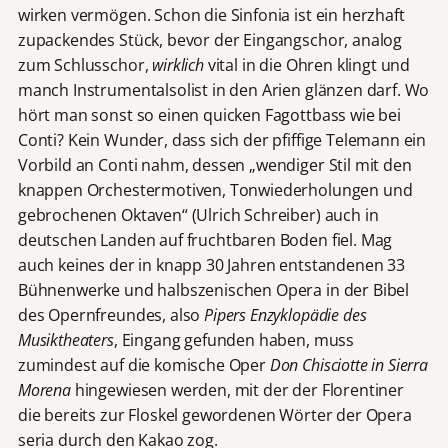
wirken vermögen. Schon die Sinfonia ist ein herzhaft
zupackendes Stück, bevor der Eingangschor, analog
zum Schlusschor,
wirklich
vital in die Ohren klingt und
manch Instrumentalsolist in den Arien glänzen darf. Wo
hört man sonst so einen quicken Fagottbass wie bei
Conti? Kein Wunder, dass sich der pfiffige Telemann ein
Vorbild an Conti nahm, dessen „wendiger Stil mit den
knappen Orchestermotiven, Tonwiederholungen und
gebrochenen Oktaven“ (Ulrich Schreiber) auch in
deutschen Landen auf fruchtbaren Boden fiel. Mag
auch keines der in knapp 30 Jahren entstandenen 33
Bühnenwerke und halbszenischen Opera in der Bibel
des Opernfreundes, also
Pipers Enzyklopädie des
Musiktheaters
, Eingang gefunden haben, muss
zumindest auf die komische Oper
Don Chisciotte in Sierra
Morena
hingewiesen werden, mit der der Florentiner
die bereits zur Floskel gewordenen Wörter der Opera
seria durch den Kakao zog.