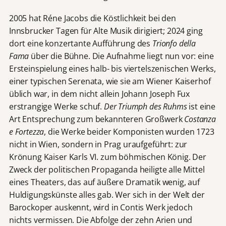
2005 hat Réne Jacobs die Köstlichkeit bei den
Innsbrucker Tagen für Alte Musik dirigiert; 2024 ging
dort eine konzertante Aufführung des
Trionfo della
Fama
über die Bühne. Die Aufnahme liegt nun vor: eine
Ersteinspielung eines halb- bis viertelszenischen Werks,
einer typischen Serenata, wie sie am Wiener Kaiserhof
üblich war, in dem nicht allein Johann Joseph Fux
erstrangige Werke schuf.
Der Triumph des Ruhms
ist eine
Art Entsprechung zum bekannteren Großwerk
Costanza
e Fortezza
, die Werke beider Komponisten wurden 1723
nicht in Wien, sondern in Prag uraufgeführt: zur
Krönung Kaiser Karls VI. zum böhmischen König. Der
Zweck der politischen Propaganda heiligte alle Mittel
eines Theaters, das auf äußere Dramatik wenig, auf
Huldigungskünste alles gab. Wer sich in der Welt der
Barockoper auskennt, wird in Contis Werk jedoch
nichts vermissen. Die Abfolge der zehn Arien und