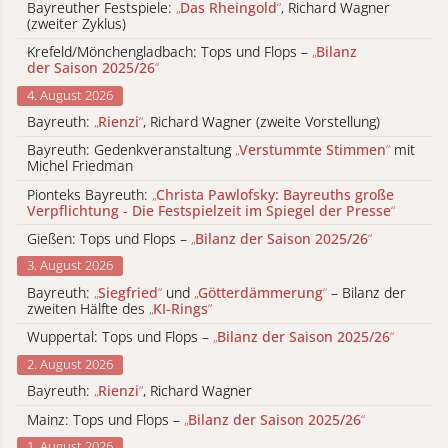
Bayreuther Festspiele:
„
Das Rheingold
“
, Richard Wagner
(zweiter Zyklus)
Krefeld/Mönchengladbach: Tops und Flops –
„
Bilanz
der Saison 2025/26
“
4. August 2026
Bayreuth:
„
Rienzi
“
, Richard Wagner (zweite Vorstellung)
Bayreuth: Gedenkveranstaltung
„
Verstummte Stimmen
“
mit
Michel Friedman
Pionteks Bayreuth:
„
Christa Pawlofsky: Bayreuths große
Verpflichtung - Die Festspielzeit im Spiegel der Presse
“
Gießen: Tops und Flops –
„
Bilanz der Saison 2025/26
“
3. August 2026
Bayreuth:
„
Siegfried
“
und
„
Götterdämmerung
“
– Bilanz der
zweiten Hälfte des
„
KI-Rings
“
Wuppertal: Tops und Flops –
„
Bilanz der Saison 2025/26
“
2. August 2026
Bayreuth:
„
Rienzi
“
, Richard Wagner
Mainz: Tops und Flops –
„
Bilanz der Saison 2025/26
“
1. August 2026