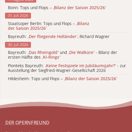
Bonn: Tops und Flops –
„
Bilanz der Saison 2025/26
“
31. Juli 2026
Staatsoper Berlin: Tops und Flops –
„
Bilanz
der Saison 2025/26
“
Bayreuth:
„
Der fliegende Holländer
“
, Richard Wagner
30. Juli 2026
Bayreuth:
„
Das Rheingold
“
und
„
Die Walküre
“
- Bilanz der
ersten Hälfte des
„
KI-Rings
“
Pionteks Bayreuth:
„
Keine Festspiele im Jubiläumsjahr?
“
- zur
Ausstellung der Siegfried-Wagner-Gesellschaft 2026
Hildesheim: Tops und Flops –
„
Bilanz der Saison 2025/26
“
DER OPERNFREUND