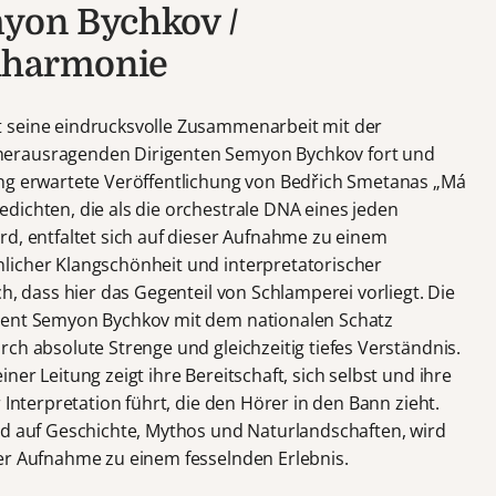
myon Bychkov /
lharmonie
 seine eindrucksvolle Zusammenarbeit mit der
herausragenden Dirigenten Semyon Bychkov fort und
ang erwartete Veröffentlichung von Bedřich Smetanas „Má
dichten, die als die orchestrale DNA eines jeden
rd, entfaltet sich auf dieser Aufnahme zu einem
licher Klangschönheit und interpretatorischer
h, dass hier das Gegenteil von Schlamperei vorliegt. Die
gent Semyon Bychkov mit dem nationalen Schatz
ch absolute Strenge und gleichzeitig tiefes Verständnis.
er Leitung zeigt ihre Bereitschaft, sich selbst und ihre
 Interpretation führt, die den Hörer in den Bann zieht.
nd auf Geschichte, Mythos und Naturlandschaften, wird
er Aufnahme zu einem fesselnden Erlebnis.