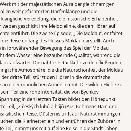
 Werk mit der majestätischen Aura der gleichnamigen
vollen weit gefächterten Harfenklänge und die
 klangliche Veredelung, die die historische Erhabenheit
r weben geschickt ihre Melodielinie, die den Hörer auf
chte entführt. Die zweite Episode, „Die Moldau“, entfaltet
r die Reise entlang des Flusses Moldau darstellt. Auch
die in fortwährender Bewegung das Spiel der Moldau
leiht dem Wasser eine bezaubernde Qualität, während die
nz aufwartet. Die nahtlose Rückkehr zu den fließenden
ringliche Atmosphäre, die die Naturschönheit der Moldau
 der dritte Teil, stürzt den Hörer in die dramatische
he an einer männlichen Armee nimmt. Die wilden Hiebe zu
esem Teil eine rohe Intensität, die von Bychkov
e Spannung in den letzten Takten bildet den Höhepunkt
rte Teil, „Z českých luhů a hájů (Aus Böhmens Hain und
sikalischen Reise. Düsternis trifft auf Naturstimmungen
tauchen die Klarinetten ein und entführen den Zuhörer in
fte Teil, nimmt uns mit auf eine Reise in die Stadt Tábor