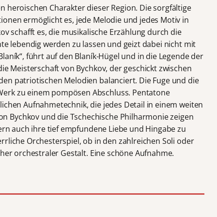
n heroischen Charakter dieser Region. Die sorgfältige
ionen ermöglicht es, jede Melodie und jedes Motiv in
kov schafft es, die musikalische Erzählung durch die
hte lebendig werden zu lassen und geizt dabei nicht mit
laník“, führt auf den Blaník-Hügel und in die Legende der
die Meisterschaft von Bychkov, der geschickt zwischen
en patriotischen Melodien balanciert. Die Fuge und die
Werk zu einem pompösen Abschluss. Pentatone
lichen Aufnahmetechnik, die jedes Detail in einem weiten
n Bychkov und die Tschechische Philharmonie zeigen
dern auch ihre tief empfundene Liebe und Hingabe zu
rliche Orchesterspiel, ob in den zahlreichen Soli oder
cher orchestraler Gestalt. Eine schöne Aufnahme.