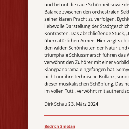
und betont die raue Schönheit sowie de
Balance zwischen den orchestralen Sekt
seiner klaren Pracht zu verfolgen. Bych
liebevolle Darstellung der Stadtgeschic
Kontrasten. Das abschließende Stück, „B
übernatürlichen Armee. Hier zeigt sich 
den wilden Schönheiten der Natur und d
triumphale Schlussmarsch führen das 
verwöhnt den Zuhörer mit einer vorbild
Klangpanorama eingefangen hat. Semyo
nicht nur ihre technische Brillanz, son
dieser musikalischen Schöpfung. Das her
im vollen Tutti, verwöhnt mit authentis
Dirk Schauß 3. März 2024
Bedřich Smetan