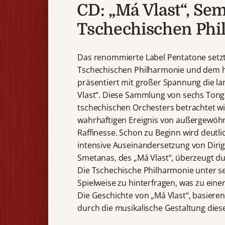
CD: „Má Vlast“, Se
Tschechischen Phi
Das renommierte Label Pentatone setzt
Tschechischen Philharmonie und dem 
präsentiert mit großer Spannung die l
Vlast“. Diese Sammlung von sechs Tonge
tschechischen Orchesters betrachtet wi
wahrhaftigen Ereignis von außergewöhn
Raffinesse. Schon zu Beginn wird deutlic
intensive Auseinandersetzung von Diri
Smetanas, des „Má Vlast“, überzeugt dur
Die Tschechische Philharmonie unter sein
Spielweise zu hinterfragen, was zu einer
Die Geschichte von „Má Vlast“, basiere
durch die musikalische Gestaltung dies