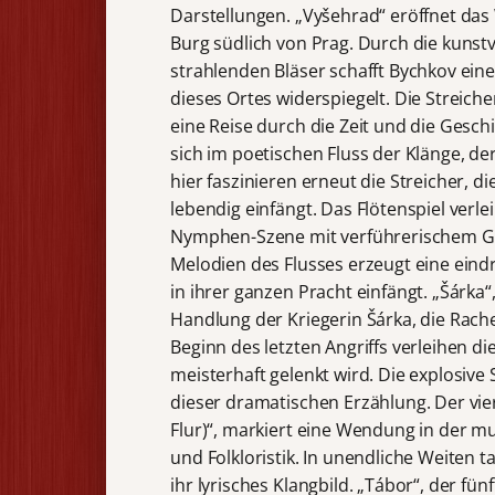
Darstellungen. „Vyšehrad“ eröffnet das
Burg südlich von Prag. Durch die kunst
strahlenden Bläser schafft Bychkov eine
dieses Ortes widerspiegelt. Die Streiche
eine Reise durch die Zeit und die Geschi
sich im poetischen Fluss der Klänge, de
hier faszinieren erneut die Streicher, 
lebendig einfängt. Das Flötenspiel ver
Nymphen-Szene mit verführerischem Gla
Melodien des Flusses erzeugt eine eind
in ihrer ganzen Pracht einfängt. „Šárka“,
Handlung der Kriegerin Šárka, die Rac
Beginn des letzten Angriffs verleihen di
meisterhaft gelenkt wird. Die explosiv
dieser dramatischen Erzählung. Der vie
Flur)“, markiert eine Wendung in der mu
und Folkloristik. In unendliche Weiten 
ihr lyrisches Klangbild. „Tábor“, der fün