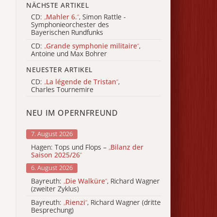
NÄCHSTE ARTIKEL
CD:
„
Mahler 6.
“
, Simon Rattle -
Symphonieorchester des
Bayerischen Rundfunks
CD:
„
Grande symphonie militaire
“
,
Antoine und Max Bohrer
NEUESTER ARTIKEL
CD:
„
La légende de Tristan
“
,
Charles Tournemire
NEU IM OPERNFREUND
7. August 2026
Hagen: Tops und Flops –
„
Bilanz der
Saison 2025/26
“
6. August 2026
Bayreuth:
„
Die Walküre
“
, Richard Wagner
(zweiter Zyklus)
Bayreuth:
„
Rienzi
“
, Richard Wagner (dritte
Besprechung)