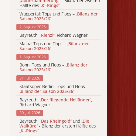
„
Götterdämmerung
“
– Bilanz der zweiten
Hälfte des
„
KI-Rings
“
Wuppertal: Tops und Flops –
„
Bilanz der
Saison 2025/26
“
2. August 2026
Bayreuth:
„
Rienzi
“
, Richard Wagner
Mainz: Tops und Flops –
„
Bilanz der
Saison 2025/26
“
1. August 2026
Bonn: Tops und Flops –
„
Bilanz der
Saison 2025/26
“
31. Juli 2026
Staatsoper Berlin: Tops und Flops –
„
Bilanz der Saison 2025/26
“
Bayreuth:
„
Der fliegende Holländer
“
,
Richard Wagner
30. Juli 2026
Bayreuth:
„
Das Rheingold
“
und
„
Die
Walküre
“
- Bilanz der ersten Hälfte des
„
KI-Rings
“