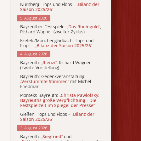
Nürnberg: Tops und Flops –
„
Bilanz der
Saison 2025/26
“
5. August 2026
Bayreuther Festspiele:
„
Das Rheingold
“
,
Richard Wagner (zweiter Zyklus)
Krefeld/Mönchengladbach: Tops und
Flops –
„
Bilanz der Saison 2025/26
“
4. August 2026
Bayreuth:
„
Rienzi
“
, Richard Wagner
(zweite Vorstellung)
Bayreuth: Gedenkveranstaltung
„
Verstummte Stimmen
“
mit Michel
Friedman
Pionteks Bayreuth:
„
Christa Pawlofsky:
Bayreuths große Verpflichtung - Die
Festspielzeit im Spiegel der Presse
“
Gießen: Tops und Flops –
„
Bilanz der
Saison 2025/26
“
3. August 2026
Bayreuth:
„
Siegfried
“
und