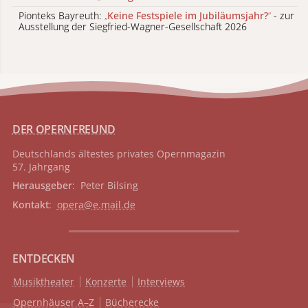
Pionteks Bayreuth:
„
Keine Festspiele im Jubiläumsjahr?
“
- zur
Ausstellung der Siegfried-Wagner-Gesellschaft 2026
DER OPERNFREUND
Deutschlands ältestes privates
Opernmagazin
57. Jahrgang
Herausgeber
: Peter Bilsing
Kontakt
:
opera@e.mail.de
ENTDECKEN
Musiktheater
Konzerte
Interviews
Opernhäuser A–Z
Bücherecke