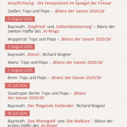
Verpflichtung - Die Festspielzeit im Spiegel der Presse
“
Gießen: Tops und Flops –
„
Bilanz der Saison 2025/26
“
3. August 2026
Bayreuth:
„
Siegfried
“
und
„
Götterdämmerung
“
– Bilanz der
zweiten Hälfte des
„
KI-Rings
“
Wuppertal: Tops und Flops –
„
Bilanz der Saison 2025/26
“
2. August 2026
Bayreuth:
„
Rienzi
“
, Richard Wagner
Mainz: Tops und Flops –
„
Bilanz der Saison 2025/26
“
1. August 2026
Bonn: Tops und Flops –
„
Bilanz der Saison 2025/26
“
31. Juli 2026
Staatsoper Berlin: Tops und Flops –
„
Bilanz
der Saison 2025/26
“
Bayreuth:
„
Der fliegende Holländer
“
, Richard Wagner
30. Juli 2026
Bayreuth:
„
Das Rheingold
“
und
„
Die Walküre
“
- Bilanz der
ersten Hälfte des
„
KI-Rings
“