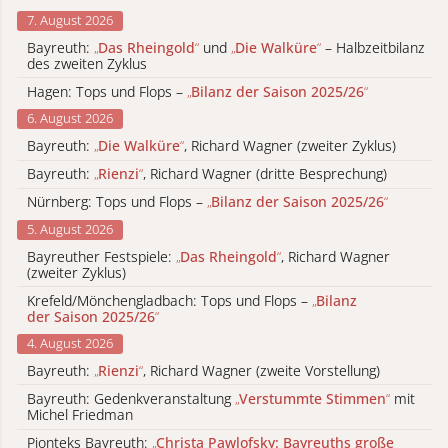
7. August 2026
Bayreuth:
„
Das Rheingold
“
und
„
Die Walküre
“
– Halbzeitbilanz
des zweiten Zyklus
Hagen: Tops und Flops –
„
Bilanz der Saison 2025/26
“
6. August 2026
Bayreuth:
„
Die Walküre
“
, Richard Wagner (zweiter Zyklus)
Bayreuth:
„
Rienzi
“
, Richard Wagner (dritte Besprechung)
Nürnberg: Tops und Flops –
„
Bilanz der Saison 2025/26
“
5. August 2026
Bayreuther Festspiele:
„
Das Rheingold
“
, Richard Wagner
(zweiter Zyklus)
Krefeld/Mönchengladbach: Tops und Flops –
„
Bilanz
der Saison 2025/26
“
4. August 2026
Bayreuth:
„
Rienzi
“
, Richard Wagner (zweite Vorstellung)
Bayreuth: Gedenkveranstaltung
„
Verstummte Stimmen
“
mit
Michel Friedman
Pionteks Bayreuth:
„
Christa Pawlofsky: Bayreuths große