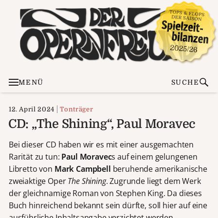
MENÜ
SUCHE
12. April 2024
Tonträger
CD: „The Shining“, Paul Moravec
Bei dieser CD haben wir es mit einer ausgemachten
Rarität zu tun:
Paul Moravec
s auf einem gelungenen
Libretto von
Mark Campbell
beruhende amerikanische
zweiaktige Oper
The Shining
. Zugrunde liegt dem Werk
der gleichnamige Roman von Stephen King. Da dieses
Buch hinreichend bekannt sein dürfte, soll hier auf eine
ausführliche Inhaltsangabe verzichtet werden.