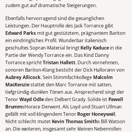
zudem gut auf dramatische Steigerungen.
Ebenfalls hervorragend sind die gesanglichen
Leistungen. Der Hauptrolle des Jack Torrance gibt
Edward Parks
mit gut gestütztem, prägnantem Bariton
ein eindringliches Profil. Wunderbar italienisch
geschultes Sopran-Material bringt
Kelly Kaduce
in die
Partie der Wendy Torrance ein. Das Kind Danny
Torrance spricht
Tristan Hallett
. Durch vornehmen,
sonoren Bariton-Klang besticht der Dick Hallorann von
Aubrey Allicock
. Sein Stimmfachkollege
Malcolm
MacKenzie
stattet den Marc Torrance mit satten,
tiefgründig-dunklen Tönen aus. Ansprechend singt der
Tenor
Wayd Odle
den Delbert Grady. Solide ist
Pawell
Brumm
sHorace Derwent. Als Loyd und Stuart Ullman
gefällt mit voll klingendem Tenor
Roger Honeyweil
.
Nicht schlecht mutet
Kevin Thomas Smith
s Bill Watson
an. Die weiteren, insgesamt sehr kleinen Nebenrollen