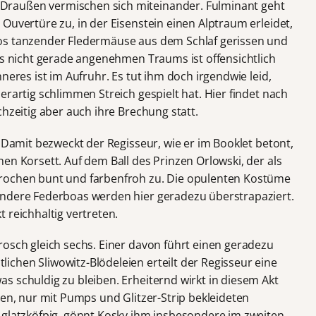
raußen vermischen sich miteinander. Fulminant geht
Ouvertüre zu, in der Eisenstein einen Alptraum erleidet,
os tanzender Fledermäuse aus dem Schlaf gerissen und
es nicht gerade angenehmen Traums ist offensichtlich
neres ist im Aufruhr. Es tut ihm doch irgendwie leid,
erartig schlimmen Streich gespielt hat. Hier findet nach
chzeitig aber auch ihre Brechung statt.
. Damit bezweckt der Regisseur, wie er im Booklet betont,
en Korsett. Auf dem Ball des Prinzen Orlowski, der als
rochen bunt und farbenfroh zu. Die opulenten Kostüme
ondere Federboas werden hier geradezu überstrapaziert.
 reichhaltig vertreten.
rosch gleich sechs. Einer davon führt einen geradezu
chen Sliwowitz-Blödeleien erteilt der Regisseur eine
s schuldig zu bleiben. Erheiternd wirkt in diesem Akt
ten, nur mit Pumps und Glitzer-Strip bekleideten
 glatzköfpig, gönnt Kosky ihm insbesondere im zweiten