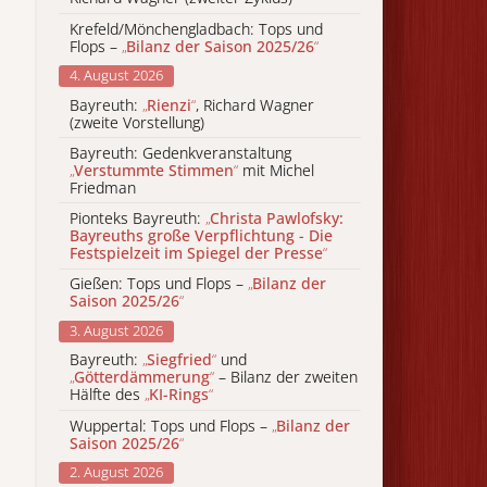
Krefeld/Mönchengladbach: Tops und
Flops –
„
Bilanz der Saison 2025/26
“
4. August 2026
Bayreuth:
„
Rienzi
“
, Richard Wagner
(zweite Vorstellung)
Bayreuth: Gedenkveranstaltung
„
Verstummte Stimmen
“
mit Michel
Friedman
Pionteks Bayreuth:
„
Christa Pawlofsky:
Bayreuths große Verpflichtung - Die
Festspielzeit im Spiegel der Presse
“
Gießen: Tops und Flops –
„
Bilanz der
Saison 2025/26
“
3. August 2026
Bayreuth:
„
Siegfried
“
und
„
Götterdämmerung
“
– Bilanz der zweiten
Hälfte des
„
KI-Rings
“
Wuppertal: Tops und Flops –
„
Bilanz der
Saison 2025/26
“
2. August 2026