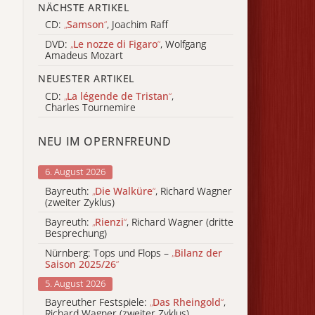
NÄCHSTE ARTIKEL
CD:
„
Samson
“
, Joachim Raff
DVD:
„
Le nozze di Figaro
“
, Wolfgang
Amadeus Mozart
NEUESTER ARTIKEL
CD:
„
La légende de Tristan
“
,
Charles Tournemire
NEU IM OPERNFREUND
6. August 2026
Bayreuth:
„
Die Walküre
“
, Richard Wagner
(zweiter Zyklus)
Bayreuth:
„
Rienzi
“
, Richard Wagner (dritte
Besprechung)
Nürnberg: Tops und Flops –
„
Bilanz der
Saison 2025/26
“
5. August 2026
Bayreuther Festspiele:
„
Das Rheingold
“
,
Richard Wagner (zweiter Zyklus)