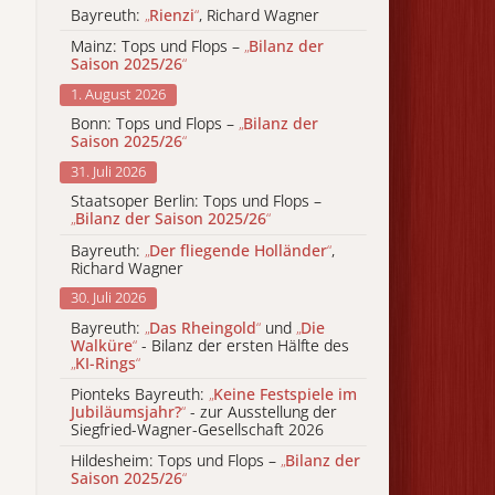
Bayreuth:
„
Rienzi
“
, Richard Wagner
Mainz: Tops und Flops –
„
Bilanz der
Saison 2025/26
“
1. August 2026
Bonn: Tops und Flops –
„
Bilanz der
Saison 2025/26
“
31. Juli 2026
Staatsoper Berlin: Tops und Flops –
„
Bilanz der Saison 2025/26
“
Bayreuth:
„
Der fliegende Holländer
“
,
Richard Wagner
30. Juli 2026
Bayreuth:
„
Das Rheingold
“
und
„
Die
Walküre
“
- Bilanz der ersten Hälfte des
„
KI-Rings
“
Pionteks Bayreuth:
„
Keine Festspiele im
Jubiläumsjahr?
“
- zur Ausstellung der
Siegfried-Wagner-Gesellschaft 2026
Hildesheim: Tops und Flops –
„
Bilanz der
Saison 2025/26
“