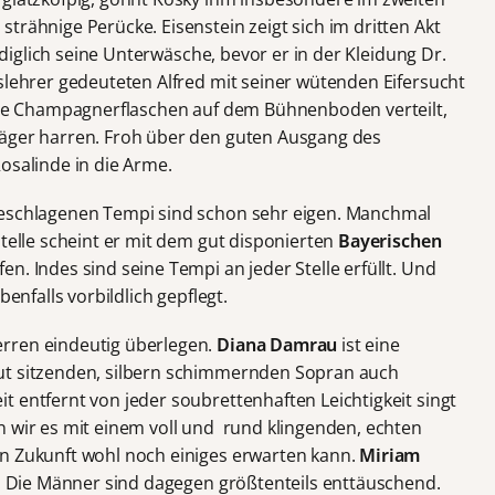
trähnige Perücke. Eisenstein zeigt sich im dritten Akt
lediglich seine Unterwäsche, bevor er in der Kleidung Dr.
slehrer gedeuteten Alfred mit seiner wütenden Eifersucht
iche Champagnerflaschen auf dem Bühnenboden verteilt,
räger harren. Froh über den guten Ausgang des
osalinde in die Arme.
schlagenen Tempi sind schon sehr eigen. Manchmal
Stelle scheint er mit dem gut disponierten
Bayerischen
n. Indes sind seine Tempi an jeder Stelle erfüllt. Und
benfalls vorbildlich gepflegt.
rren eindeutig überlegen.
Diana Damrau
ist eine
ut sitzenden, silbern schimmernden Sopran auch
 entfernt von jeder soubrettenhaften Leichtigkeit singt
n wir es mit einem voll und rund klingenden, echten
in Zukunft wohl noch einiges erwarten kann.
Miriam
da. Die Männer sind dagegen größtenteils enttäuschend.