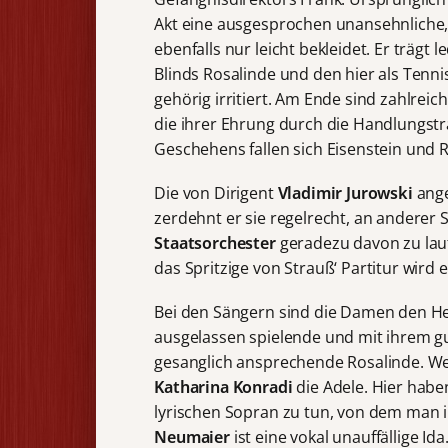
Akt eine ausgesprochen unansehnliche, s
ebenfalls nur leicht bekleidet. Er trägt 
Blinds Rosalinde und den hier als Tenni
gehörig irritiert. Am Ende sind zahlre
die ihrer Ehrung durch die Handlungst
Geschehens fallen sich Eisenstein und R
Die von Dirigent
Vladimir Jurowski
ange
zerdehnt er sie regelrecht, an anderer 
Staatsorchester
geradezu davon zu laufe
das Spritzige von Strauß‘ Partitur wird e
Bei den Sängern sind die Damen den He
ausgelassen spielende und mit ihrem g
gesanglich ansprechende Rosalinde. Weit
Katharina Konradi
die Adele. Hier habe
lyrischen Sopran zu tun, von dem man 
Neumaier
ist eine vokal unauffällige I