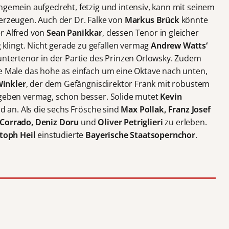
ungemein aufgedreht, fetzig und intensiv, kann mit seinem
berzeugen. Auch der Dr. Falke von
Markus Brück
könnte
r Alfred von
Sean Panikkar
, dessen Tenor in gleicher
lingt. Nicht gerade zu gefallen vermag
Andrew Watts‘
ountertenor in der Partie des Prinzen Orlowsky. Zudem
ge Male das hohe as einfach um eine Oktave nach unten,
Winkler
, der dem Gefängnisdirektor Frank mit robustem
 geben vermag, schon besser. Solide mutet
Kevin
ind an. Als die sechs Frösche sind
Max Pollak, Franz Josef
 Corrado, Deniz Doru
und
Oliver Petriglieri
zu erleben.
stoph Heil
einstudierte
Bayerische Staatsopernchor
.