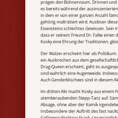
prägen den Bühnenraum. Drinnen und D
es bereits während der ausinszenierten 
in dem er von einer ganzen Anzahl fam
gehörig malträtiert wird. Auslöser dies
Eisensteins schlechtes Gewissen. Sein In
dass er seinem Freund Dr. Falke einen d
Kosky eine Ehrung der Traditionen, glei
Der Walzer erscheint hier als Politikum
ein Ausbrechen aus dem gesellschaftlich
Drag-Queen erscheint, geht es ausgesp
sind wahrlich eine Augenweide. Insbes
Auch Genderklischees sind in diesem Akt
Im dritten Akt macht Kosky aus einem F
atemberaubenden Stepp-Tanz auf. Sämtli
Absage, ohne aber der Komik irgendetwa
insbesondere der Auftritt des fast nack
Gefängnisdirektors Frank. Ursprünglich