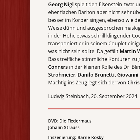
Georg Nigl
spielt den Eisenstein zwar 
eher flachen Bariton aber nicht sehr ü
besser im Körper singen, ebenso wie de
Weise dünn und ausgesprochen maskig k
in der Höhe etwas schrill klingender C
transponiert er in seinem Couplet eini
was nicht sein sollte. Da gefällt
Martin 
Bass treffliche stimmliche Konturen zu
Conners
in der kleinen Rolle des Dr. Bl
Strohmeier, Danilo Brunetti, Giovanni
Mächtig ins Zeug legt sich der von
Chri
Ludwig Steinbach, 20. September 2024
DVD: Die Fledermaus
Johann Strau
ss
Inszenierung: Barrie Kosky