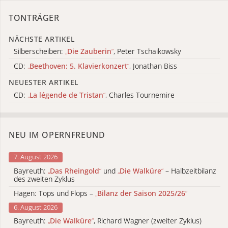
TONTRÄGER
NÄCHSTE ARTIKEL
Silberscheiben:
„
Die Zauberin
“
, Peter Tschaikowsky
CD:
„
Beethoven: 5. Klavierkonzert
“
, Jonathan Biss
NEUESTER ARTIKEL
CD:
„
La légende de Tristan
“
, Charles Tournemire
NEU IM OPERNFREUND
7. August 2026
Bayreuth:
„
Das Rheingold
“
und
„
Die Walküre
“
– Halbzeitbilanz
des zweiten Zyklus
Hagen: Tops und Flops –
„
Bilanz der Saison 2025/26
“
6. August 2026
Bayreuth:
„
Die Walküre
“
, Richard Wagner (zweiter Zyklus)