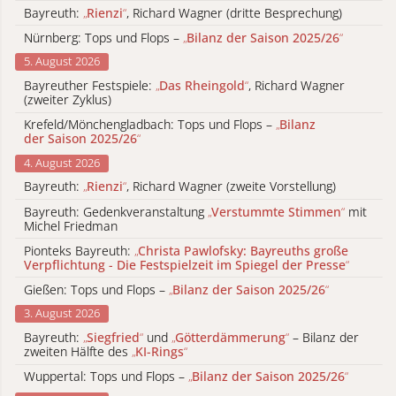
Bayreuth:
„
Rienzi
“
, Richard Wagner (dritte Besprechung)
Nürnberg: Tops und Flops –
„
Bilanz der Saison 2025/26
“
5. August 2026
Bayreuther Festspiele:
„
Das Rheingold
“
, Richard Wagner
(zweiter Zyklus)
Krefeld/Mönchengladbach: Tops und Flops –
„
Bilanz
der Saison 2025/26
“
4. August 2026
Bayreuth:
„
Rienzi
“
, Richard Wagner (zweite Vorstellung)
Bayreuth: Gedenkveranstaltung
„
Verstummte Stimmen
“
mit
Michel Friedman
Pionteks Bayreuth:
„
Christa Pawlofsky: Bayreuths große
Verpflichtung - Die Festspielzeit im Spiegel der Presse
“
Gießen: Tops und Flops –
„
Bilanz der Saison 2025/26
“
3. August 2026
Bayreuth:
„
Siegfried
“
und
„
Götterdämmerung
“
– Bilanz der
zweiten Hälfte des
„
KI-Rings
“
Wuppertal: Tops und Flops –
„
Bilanz der Saison 2025/26
“