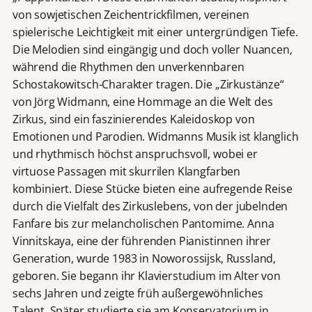
von sowjetischen Zeichentrickfilmen, vereinen
spielerische Leichtigkeit mit einer untergründigen Tiefe.
Die Melodien sind eingängig und doch voller Nuancen,
während die Rhythmen den unverkennbaren
Schostakowitsch-Charakter tragen. Die „Zirkustänze“
von Jörg Widmann, eine Hommage an die Welt des
Zirkus, sind ein faszinierendes Kaleidoskop von
Emotionen und Parodien. Widmanns Musik ist klanglich
und rhythmisch höchst anspruchsvoll, wobei er
virtuose Passagen mit skurrilen Klangfarben
kombiniert. Diese Stücke bieten eine aufregende Reise
durch die Vielfalt des Zirkuslebens, von der jubelnden
Fanfare bis zur melancholischen Pantomime. Anna
Vinnitskaya, eine der führenden Pianistinnen ihrer
Generation, wurde 1983 in Noworossijsk, Russland,
geboren. Sie begann ihr Klavierstudium im Alter von
sechs Jahren und zeigte früh außergewöhnliches
Talent. Später studierte sie am Konservatorium in