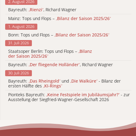
2. August 2026
Bayreuth:
„
Rienzi
“
, Richard Wagner
Mainz: Tops und Flops –
„
Bilanz der Saison 2025/26
“
1. August 2026
Bonn: Tops und Flops –
„
Bilanz der Saison 2025/26
“
31. Juli 2026
Staatsoper Berlin: Tops und Flops –
„
Bilanz
der Saison 2025/26
“
Bayreuth:
„
Der fliegende Holländer
“
, Richard Wagner
30. Juli 2026
Bayreuth:
„
Das Rheingold
“
und
„
Die Walküre
“
- Bilanz der
ersten Hälfte des
„
KI-Rings
“
Pionteks Bayreuth:
„
Keine Festspiele im Jubiläumsjahr?
“
- zur
Ausstellung der Siegfried-Wagner-Gesellschaft 2026