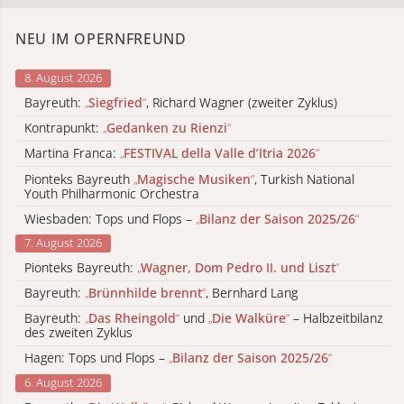
NEU IM OPERNFREUND
8. August 2026
Bayreuth:
„
Siegfried
“
, Richard Wagner (zweiter Zyklus)
Kontrapunkt:
„
Gedanken zu Rienzi
“
Martina Franca:
„
FESTIVAL della Valle d’Itria 2026
“
Pionteks Bayreuth
„
Magische Musiken
“
, Turkish National
Youth Philharmonic Orchestra
Wiesbaden: Tops und Flops –
„
Bilanz der Saison 2025/26
“
7. August 2026
Pionteks Bayreuth:
„
Wagner, Dom Pedro II. und Liszt
“
Bayreuth:
„
Brünnhilde brennt
“
, Bernhard Lang
Bayreuth:
„
Das Rheingold
“
und
„
Die Walküre
“
– Halbzeitbilanz
des zweiten Zyklus
Hagen: Tops und Flops –
„
Bilanz der Saison 2025/26
“
6. August 2026