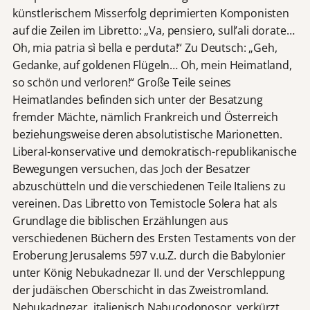
künstlerischem Misserfolg deprimierten Komponisten
auf die Zeilen im Libretto: „Va, pensiero, sull’ali dorate…
Oh, mia patria sì bella e perduta!“ Zu Deutsch: „Geh,
Gedanke, auf goldenen Flügeln… Oh, mein Heimatland,
so schön und verloren!“ Große Teile seines
Heimatlandes befinden sich unter der Besatzung
fremder Mächte, nämlich Frankreich und Österreich
beziehungsweise deren absolutistische Marionetten.
Liberal-konservative und demokratisch-republikanische
Bewegungen versuchen, das Joch der Besatzer
abzuschütteln und die verschiedenen Teile Italiens zu
vereinen. Das Libretto von Temistocle Solera hat als
Grundlage die biblischen Erzählungen aus
verschiedenen Büchern des Ersten Testaments von der
Eroberung Jerusalems 597 v.u.Z. durch die Babylonier
unter König Nebukadnezar II. und der Verschleppung
der judäischen Oberschicht in das Zweistromland.
Nebukadnezar, italienisch Nabucodonosor, verkürzt