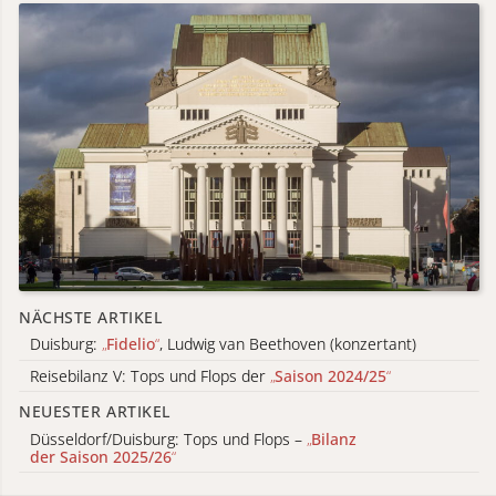
NÄCHSTE ARTIKEL
Duisburg:
„
Fidelio
“
, Ludwig van Beethoven (konzertant)
Reisebilanz V: Tops und Flops der
„
Saison 2024/25
“
NEUESTER ARTIKEL
Düsseldorf/Duisburg: Tops und Flops –
„
Bilanz
der Saison 2025/26
“