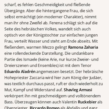
scharf, es fehlen Geschmeidigkeit und fließende
Übergänge. Aber die hintergangene Frau, die sich
selbst ermächtigt (ein moderner Charakter), nimmt
man ihr ohne Zweifel ab. Fenena schlägt sich auf die
Seite des hebräischen Volkes, wandelt sich auch
optisch von der Königstochter zur einfachen jungen
Frau, verteilt Wasser und steht am Ende abseits. Mit
fließendem, warmen Mezzo gelingt
Ramona Zaharia
eine rollendeckende Darstellung. Die undankbare
Partie des Ismaele (keine Arie, nur kurze Zweier- und
Dreierszenen und Ensembles) ist mit dem Tenor
Eduardo Aladrén
angemessen besetzt. Der hebräische
Hohepriester Zaccaria wird hier zum König der Judäer,
was textlich durchaus passt, ruft er doch wiederholt zu
Mut, Kampf und Widerstand auf.
Shavleg Armasi
verkörpert ihn mit geschmeidigem und volltönendem
Bass. Überzeugen können auch Valentin
Ruckebier
als
Oberpriester,
Riccardo Romeo
als Abdallo und ganz