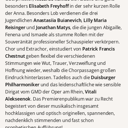
besonders
Elisabeth Freyhoff
in der sehr kurzen Rolle
der Anna. Besonders Lob verdienen die drei
Jugendlichen
Anastasiia Buianevich
,
Lilly Maria
Reisinger
und
Jonathan Matys
, die die jungen Abigaille,
Fenena und Ismaele als stumme Rollen mit der
Souveränität professioneller Schauspieler verkörpern.
Chor und Extrachor, einstudiert von
Patrick Francis
Chestnut
geben flexibel die verschiedenen
Stimmungen wie Wut, Trauer, Verzweiflung und
Hoffnung wieder, weshalb die Chorpassagen großen
Eindruck hinterlassen. Tadellos auch die
Duisburger
Philharmoniker
und das leidenschaftliche wie sensible
Dirigat vom GMD der Oper am Rhein,
Vitali
Alekseenok
. Das Premierenpublikum war zu Recht
begeistert von dieser musikalisch insgesamt
hochklassigen und optisch originellen, spannenden,
nachdenklich stimmenden und fast schon
prophetischen Aufführung!