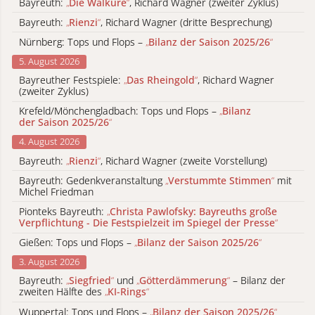
Bayreuth:
„
Die Walküre
“
, Richard Wagner (zweiter Zyklus)
Bayreuth:
„
Rienzi
“
, Richard Wagner (dritte Besprechung)
Nürnberg: Tops und Flops –
„
Bilanz der Saison 2025/26
“
5. August 2026
Bayreuther Festspiele:
„
Das Rheingold
“
, Richard Wagner
(zweiter Zyklus)
Krefeld/Mönchengladbach: Tops und Flops –
„
Bilanz
der Saison 2025/26
“
4. August 2026
Bayreuth:
„
Rienzi
“
, Richard Wagner (zweite Vorstellung)
Bayreuth: Gedenkveranstaltung
„
Verstummte Stimmen
“
mit
Michel Friedman
Pionteks Bayreuth:
„
Christa Pawlofsky: Bayreuths große
Verpflichtung - Die Festspielzeit im Spiegel der Presse
“
Gießen: Tops und Flops –
„
Bilanz der Saison 2025/26
“
3. August 2026
Bayreuth:
„
Siegfried
“
und
„
Götterdämmerung
“
– Bilanz der
zweiten Hälfte des
„
KI-Rings
“
Wuppertal: Tops und Flops –
„
Bilanz der Saison 2025/26
“