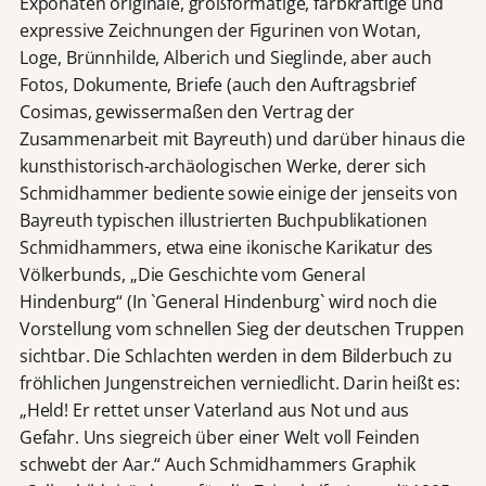
Exponaten originale, großformatige, farbkräftige und
expressive Zeichnungen der Figurinen von Wotan,
Loge, Brünnhilde, Alberich und Sieglinde, aber auch
Fotos, Dokumente, Briefe (auch den Auftragsbrief
Cosimas, gewissermaßen den Vertrag der
Zusammenarbeit mit Bayreuth) und darüber hinaus die
kunsthistorisch-archäologischen Werke, derer sich
Schmidhammer bediente sowie einige der jenseits von
Bayreuth typischen illustrierten Buchpublikationen
Schmidhammers, etwa eine ikonische Karikatur des
Völkerbunds, „Die Geschichte vom General
Hindenburg“ (In `General Hindenburg` wird noch die
Vorstellung vom schnellen Sieg der deutschen Truppen
sichtbar. Die Schlachten werden in dem Bilderbuch zu
fröhlichen Jungenstreichen verniedlicht. Darin heißt es:
„Held! Er rettet unser Vaterland aus Not und aus
Gefahr. Uns siegreich über einer Welt voll Feinden
schwebt der Aar.“ Auch Schmidhammers Graphik