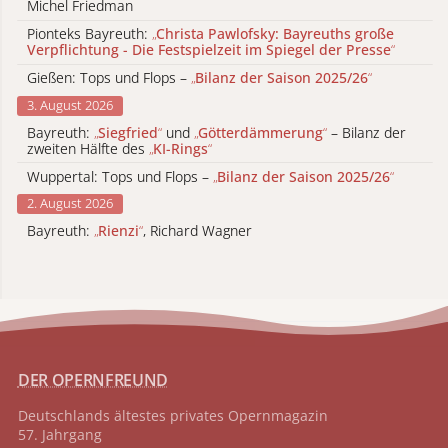
Michel Friedman
Pionteks Bayreuth:
„
Christa Pawlofsky: Bayreuths große
Verpflichtung - Die Festspielzeit im Spiegel der Presse
“
Gießen: Tops und Flops –
„
Bilanz der Saison 2025/26
“
3. August 2026
Bayreuth:
„
Siegfried
“
und
„
Götterdämmerung
“
– Bilanz der
zweiten Hälfte des
„
KI-Rings
“
Wuppertal: Tops und Flops –
„
Bilanz der Saison 2025/26
“
2. August 2026
Bayreuth:
„
Rienzi
“
, Richard Wagner
DER OPERNFREUND
Deutschlands ältestes privates
Opernmagazin
57. Jahrgang