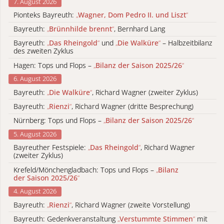
7. August 2026
Pionteks Bayreuth:
„
Wagner, Dom Pedro II. und Liszt
“
Bayreuth:
„
Brünnhilde brennt
“
, Bernhard Lang
Bayreuth:
„
Das Rheingold
“
und
„
Die Walküre
“
– Halbzeitbilanz
des zweiten Zyklus
Hagen: Tops und Flops –
„
Bilanz der Saison 2025/26
“
6. August 2026
Bayreuth:
„
Die Walküre
“
, Richard Wagner (zweiter Zyklus)
Bayreuth:
„
Rienzi
“
, Richard Wagner (dritte Besprechung)
Nürnberg: Tops und Flops –
„
Bilanz der Saison 2025/26
“
5. August 2026
Bayreuther Festspiele:
„
Das Rheingold
“
, Richard Wagner
(zweiter Zyklus)
Krefeld/Mönchengladbach: Tops und Flops –
„
Bilanz
der Saison 2025/26
“
4. August 2026
Bayreuth:
„
Rienzi
“
, Richard Wagner (zweite Vorstellung)
Bayreuth: Gedenkveranstaltung
„
Verstummte Stimmen
“
mit