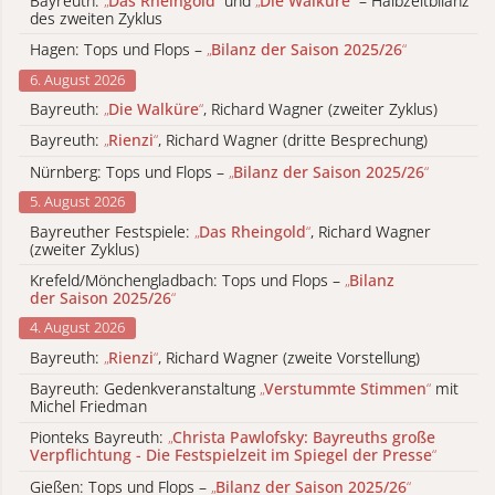
Bayreuth:
„
Das Rheingold
“
und
„
Die Walküre
“
– Halbzeitbilanz
des zweiten Zyklus
Hagen: Tops und Flops –
„
Bilanz der Saison 2025/26
“
6. August 2026
Bayreuth:
„
Die Walküre
“
, Richard Wagner (zweiter Zyklus)
Bayreuth:
„
Rienzi
“
, Richard Wagner (dritte Besprechung)
Nürnberg: Tops und Flops –
„
Bilanz der Saison 2025/26
“
5. August 2026
Bayreuther Festspiele:
„
Das Rheingold
“
, Richard Wagner
(zweiter Zyklus)
Krefeld/Mönchengladbach: Tops und Flops –
„
Bilanz
der Saison 2025/26
“
4. August 2026
Bayreuth:
„
Rienzi
“
, Richard Wagner (zweite Vorstellung)
Bayreuth: Gedenkveranstaltung
„
Verstummte Stimmen
“
mit
Michel Friedman
Pionteks Bayreuth:
„
Christa Pawlofsky: Bayreuths große
Verpflichtung - Die Festspielzeit im Spiegel der Presse
“
Gießen: Tops und Flops –
„
Bilanz der Saison 2025/26
“