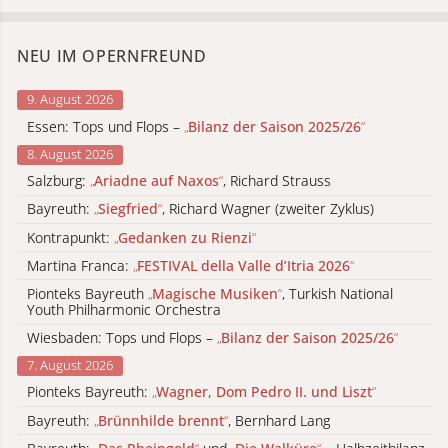
NEU IM OPERNFREUND
9. August 2026
Essen: Tops und Flops –
„
Bilanz der Saison 2025/26
“
8. August 2026
Salzburg:
„
Ariadne auf Naxos
“
, Richard Strauss
Bayreuth:
„
Siegfried
“
, Richard Wagner (zweiter Zyklus)
Kontrapunkt:
„
Gedanken zu Rienzi
“
Martina Franca:
„
FESTIVAL della Valle d’Itria 2026
“
Pionteks Bayreuth
„
Magische Musiken
“
, Turkish National
Youth Philharmonic Orchestra
Wiesbaden: Tops und Flops –
„
Bilanz der Saison 2025/26
“
7. August 2026
Pionteks Bayreuth:
„
Wagner, Dom Pedro II. und Liszt
“
Bayreuth:
„
Brünnhilde brennt
“
, Bernhard Lang