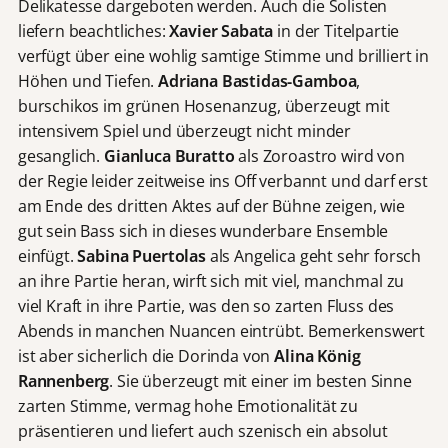
Delikatesse dargeboten werden. Auch die Solisten
liefern beachtliches:
Xavier Sabata
in der Titelpartie
verfügt über eine wohlig samtige Stimme und brilliert in
Höhen und Tiefen.
Adriana Bastidas-Gamboa
,
burschikos im grünen Hosenanzug, überzeugt mit
intensivem Spiel und überzeugt nicht minder
gesanglich.
Gianluca Buratto
als Zoroastro wird von
der Regie leider zeitweise ins Off verbannt und darf erst
am Ende des dritten Aktes auf der Bühne zeigen, wie
gut sein Bass sich in dieses wunderbare Ensemble
einfügt.
Sabina Puertolas
als Angelica geht sehr forsch
an ihre Partie heran, wirft sich mit viel, manchmal zu
viel Kraft in ihre Partie, was den so zarten Fluss des
Abends in manchen Nuancen eintrübt. Bemerkenswert
ist aber sicherlich die Dorinda von
Alina König
Rannenberg
. Sie überzeugt mit einer im besten Sinne
zarten Stimme, vermag hohe Emotionalität zu
präsentieren und liefert auch szenisch ein absolut