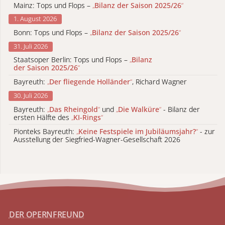
Mainz: Tops und Flops –
„
Bilanz der Saison 2025/26
“
1. August 2026
Bonn: Tops und Flops –
„
Bilanz der Saison 2025/26
“
31. Juli 2026
Staatsoper Berlin: Tops und Flops –
„
Bilanz
der Saison 2025/26
“
Bayreuth:
„
Der fliegende Holländer
“
, Richard Wagner
30. Juli 2026
Bayreuth:
„
Das Rheingold
“
und
„
Die Walküre
“
- Bilanz der
ersten Hälfte des
„
KI-Rings
“
Pionteks Bayreuth:
„
Keine Festspiele im Jubiläumsjahr?
“
- zur
Ausstellung der Siegfried-Wagner-Gesellschaft 2026
DER OPERNFREUND