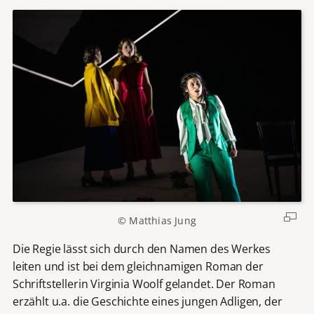
© Matthias Jung
Die Regie lässt sich durch den Namen des Werkes
leiten und ist bei dem gleichnamigen Roman der
Schriftstellerin Virginia Woolf gelandet. Der Roman
erzählt u.a. die Geschichte eines jungen Adligen, der