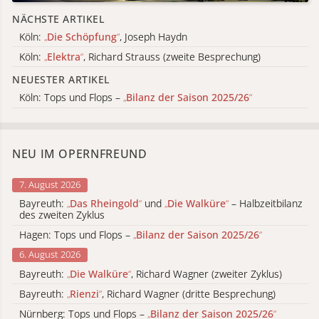
NÄCHSTE ARTIKEL
Köln:
„
Die Schöpfung
“
, Joseph Haydn
Köln:
„
Elektra
“
, Richard Strauss (zweite Besprechung)
NEUESTER ARTIKEL
Köln: Tops und Flops –
„
Bilanz der Saison 2025/26
“
NEU IM OPERNFREUND
7. August 2026
Bayreuth:
„
Das Rheingold
“
und
„
Die Walküre
“
– Halbzeitbilanz
des zweiten Zyklus
Hagen: Tops und Flops –
„
Bilanz der Saison 2025/26
“
6. August 2026
Bayreuth:
„
Die Walküre
“
, Richard Wagner (zweiter Zyklus)
Bayreuth:
„
Rienzi
“
, Richard Wagner (dritte Besprechung)
Nürnberg: Tops und Flops –
„
Bilanz der Saison 2025/26
“