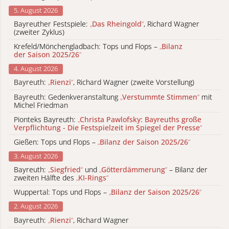
5. August 2026
Bayreuther Festspiele:
„
Das Rheingold
“
, Richard Wagner
(zweiter Zyklus)
Krefeld/Mönchengladbach: Tops und Flops –
„
Bilanz
der Saison 2025/26
“
4. August 2026
Bayreuth:
„
Rienzi
“
, Richard Wagner (zweite Vorstellung)
Bayreuth: Gedenkveranstaltung
„
Verstummte Stimmen
“
mit
Michel Friedman
Pionteks Bayreuth:
„
Christa Pawlofsky: Bayreuths große
Verpflichtung - Die Festspielzeit im Spiegel der Presse
“
Gießen: Tops und Flops –
„
Bilanz der Saison 2025/26
“
3. August 2026
Bayreuth:
„
Siegfried
“
und
„
Götterdämmerung
“
– Bilanz der
zweiten Hälfte des
„
KI-Rings
“
Wuppertal: Tops und Flops –
„
Bilanz der Saison 2025/26
“
2. August 2026
Bayreuth:
„
Rienzi
“
, Richard Wagner