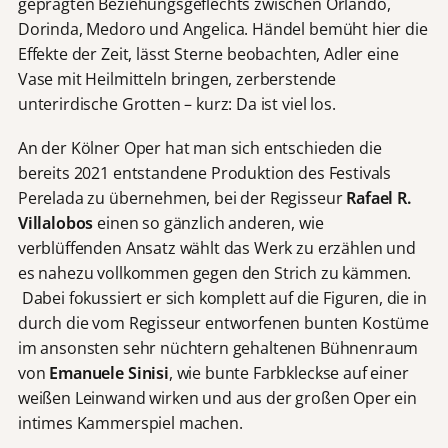
geprägten Beziehungsgeflechts zwischen Orlando,
Dorinda, Medoro und Angelica. Händel bemüht hier die
Effekte der Zeit, lässt Sterne beobachten, Adler eine
Vase mit Heilmitteln bringen, zerberstende
unterirdische Grotten – kurz: Da ist viel los.
An der Kölner Oper hat man sich entschieden die
bereits 2021 entstandene Produktion des Festivals
Perelada zu übernehmen, bei der Regisseur
Rafael R.
Villalobos
einen so gänzlich anderen, wie
verblüffenden Ansatz wählt das Werk zu erzählen und
es nahezu vollkommen gegen den Strich zu kämmen.
Dabei fokussiert er sich komplett auf die Figuren, die in
durch die vom Regisseur entworfenen bunten Kostüme
im ansonsten sehr nüchtern gehaltenen Bühnenraum
von
Emanuele Sinisi
, wie bunte Farbkleckse auf einer
weißen Leinwand wirken und aus der großen Oper ein
intimes Kammerspiel machen.