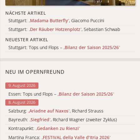
NÄCHSTE ARTIKEL
Stuttgart:
„
Madama Butterfly
“
, Giacomo Puccini
Stuttgart:
„
Der Räuber Hotzenplotz
“
, Sebastian Schwab
NEUESTER ARTIKEL
Stuttgart: Tops und Flops –
„
Bilanz der Saison 2025/26
“
NEU IM OPERNFREUND
9. August 2026
Essen: Tops und Flops –
„
Bilanz der Saison 2025/26
“
8. August 2026
Salzburg:
„
Ariadne auf Naxos
“
, Richard Strauss
Bayreuth:
„
Siegfried
“
, Richard Wagner (zweiter Zyklus)
Kontrapunkt:
„
Gedanken zu Rienzi
“
Martina Franca:
„
FESTIVAL della Valle d’Itria 2026
“