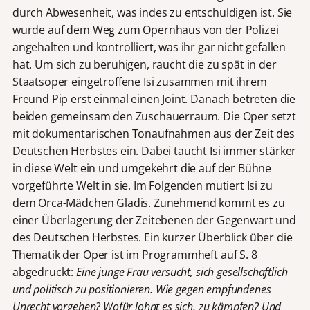
durch Abwesenheit, was indes zu entschuldigen ist. Sie
wurde auf dem Weg zum Opernhaus von der Polizei
angehalten und kontrolliert, was ihr gar nicht gefallen
hat. Um sich zu beruhigen, raucht die zu spät in der
Staatsoper eingetroffene Isi zusammen mit ihrem
Freund Pip erst einmal einen Joint. Danach betreten die
beiden gemeinsam den Zuschauerraum. Die Oper setzt
mit dokumentarischen Tonaufnahmen aus der Zeit des
Deutschen Herbstes ein. Dabei taucht Isi immer stärker
in diese Welt ein und umgekehrt die auf der Bühne
vorgeführte Welt in sie. Im Folgenden mutiert Isi zu
dem Orca-Mädchen Gladis. Zunehmend kommt es zu
einer Überlagerung der Zeitebenen der Gegenwart und
des Deutschen Herbstes. Ein kurzer Überblick über die
Thematik der Oper ist im Programmheft auf S. 8
abgedruckt:
Eine junge Frau
versucht, sich gesellschaftlich
und politisch zu positionieren. Wie gegen empfundenes
Unrecht vorgehen? Wofür lohnt es sich, zu kämpfen? Und