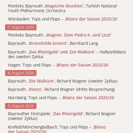
Pionteks Bayreuth
„
Magische Musiken
“
, Turkish National
Youth Philharmonic Orchestra
Wiesbaden: Tops und Flops –
„
Bilanz der Saison 2025/26
“
7. August 2026
Pionteks Bayreuth:
„
Wagner, Dom Pedro II. und Liszt
“
Bayreuth:
„
Brünnhilde brennt
“
, Bernhard Lang
Bayreuth:
„
Das Rheingold
“
und
„
Die Walküre
“
– Halbzeitbilanz
des zweiten Zyklus
Hagen: Tops und Flops –
„
Bilanz der Saison 2025/26
“
6. August 2026
Bayreuth:
„
Die Walküre
“
, Richard Wagner (zweiter Zyklus)
Bayreuth:
„
Rienzi
“
, Richard Wagner (dritte Besprechung)
Nürnberg: Tops und Flops –
„
Bilanz der Saison 2025/26
“
5. August 2026
Bayreuther Festspiele:
„
Das Rheingold
“
, Richard Wagner
(zweiter Zyklus)
Krefeld/Mönchengladbach: Tops und Flops –
„
Bilanz
der Saison 2025/26
“