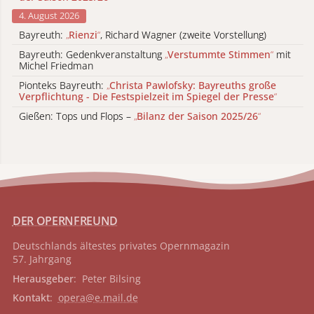
4. August 2026
Bayreuth:
„
Rienzi
“
, Richard Wagner (zweite Vorstellung)
Bayreuth: Gedenkveranstaltung
„
Verstummte Stimmen
“
mit
Michel Friedman
Pionteks Bayreuth:
„
Christa Pawlofsky: Bayreuths große
Verpflichtung - Die Festspielzeit im Spiegel der Presse
“
Gießen: Tops und Flops –
„
Bilanz der Saison 2025/26
“
DER OPERNFREUND
Deutschlands ältestes privates
Opernmagazin
57. Jahrgang
Herausgeber
: Peter Bilsing
Kontakt
:
opera@e.mail.de