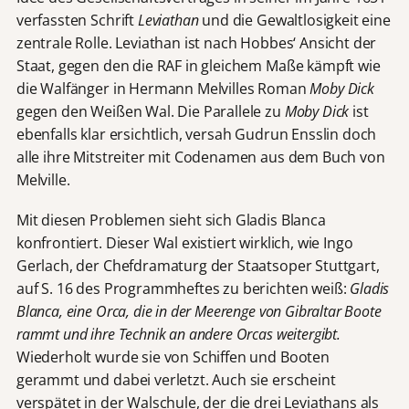
verfassten Schrift
Leviathan
und die Gewaltlosigkeit eine
zentrale Rolle. Leviathan ist nach Hobbes‘ Ansicht der
Staat, gegen den die RAF in gleichem Maße kämpft wie
die Walfänger in Hermann Melvilles Roman
Moby Dick
gegen den Weißen Wal. Die Parallele zu
Moby Dick
ist
ebenfalls klar ersichtlich, versah Gudrun Ensslin doch
alle ihre Mitstreiter mit Codenamen aus dem Buch von
Melville.
Mit diesen Problemen sieht sich Gladis Blanca
konfrontiert. Dieser Wal existiert wirklich, wie Ingo
Gerlach, der Chefdramaturg der Staatsoper Stuttgart,
auf S. 16 des Programmheftes zu berichten weiß:
Gladis
Blanca, eine Orca, die in der Meerenge von Gibraltar Boote
rammt und ihre Technik an andere Orcas weitergibt.
Wiederholt wurde sie von Schiffen und Booten
gerammt und dabei verletzt. Auch sie erscheint
verspätet in der Walschule, der die drei Leviathans als