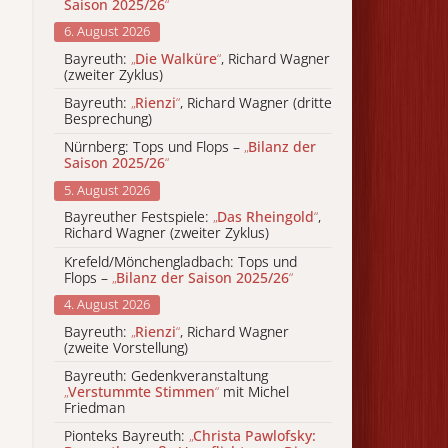
Saison 2025/26
“
6. August 2026
Bayreuth:
„
Die Walküre
“
, Richard Wagner
(zweiter Zyklus)
Bayreuth:
„
Rienzi
“
, Richard Wagner (dritte
Besprechung)
Nürnberg: Tops und Flops –
„
Bilanz der
Saison 2025/26
“
5. August 2026
Bayreuther Festspiele:
„
Das Rheingold
“
,
Richard Wagner (zweiter Zyklus)
Krefeld/Mönchengladbach: Tops und
Flops –
„
Bilanz der Saison 2025/26
“
4. August 2026
Bayreuth:
„
Rienzi
“
, Richard Wagner
(zweite Vorstellung)
Bayreuth: Gedenkveranstaltung
„
Verstummte Stimmen
“
mit Michel
Friedman
Pionteks Bayreuth:
„
Christa Pawlofsky: