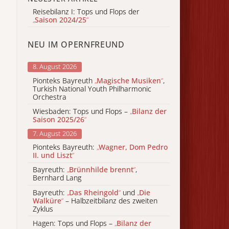
Reisebilanz I: Tops und Flops der
„
Saison 2024/25
“
NEU IM OPERNFREUND
8. August 2026
Pionteks Bayreuth
„
Magische Musiken
“
,
Turkish National Youth Philharmonic
Orchestra
Wiesbaden: Tops und Flops –
„
Bilanz der
Saison 2025/26
“
7. August 2026
Pionteks Bayreuth:
„
Wagner, Dom Pedro
II. und Liszt
“
Bayreuth:
„
Brünnhilde brennt
“
,
Bernhard Lang
Bayreuth:
„
Das Rheingold
“
und
„
Die
Walküre
“
– Halbzeitbilanz des zweiten
Zyklus
Hagen: Tops und Flops –
„
Bilanz der