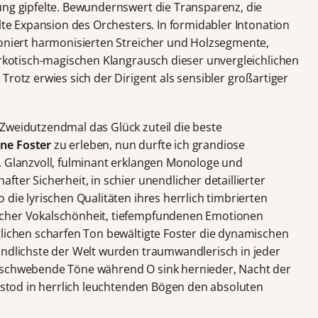
ung gipfelte. Bewundernswert die Transparenz, die
elte Expansion des Orchesters. In formidabler Intonation
poniert harmonisierten Streicher und Holzsegmente,
arkotisch-magischen Klangrausch dieser unvergleichlichen
Trotz erwies sich der Dirigent als sensibler großartiger
Zweidutzendmal das Glück zuteil die beste
ine Foster
zu erleben, nun durfte ich grandiose
. Glanzvoll, fulminant erklangen Monologe und
ter Sicherheit, in schier unendlicher detaillierter
 die lyrischen Qualitäten ihres herrlich timbrierten
icher Vokalschönheit, tiefempfundenen Emotionen
glichen scharfen Ton bewältigte Foster die dynamischen
ändlichste der Welt wurden traumwandlerisch in jeder
 schwebende Töne während O sink hernieder, Nacht der
bestod in herrlich leuchtenden Bögen den absoluten