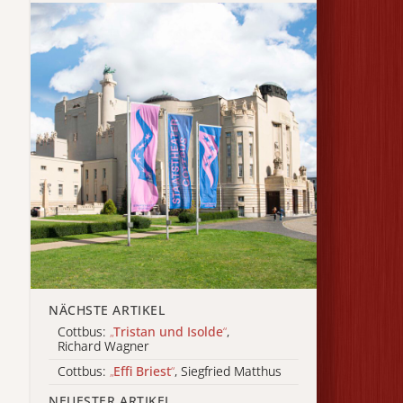
NÄCHSTE ARTIKEL
Cottbus:
„
Tristan und Isolde
“
,
Richard Wagner
Cottbus:
„
Effi Briest
“
, Siegfried Matthus
NEUESTER ARTIKEL