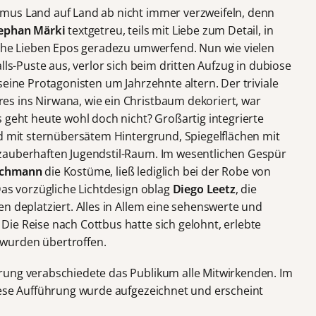
mus Land auf Land ab nicht immer verzweifeln, denn
ephan Märki
textgetreu, teils mit Liebe zum Detail, in
sche Lieben Epos geradezu umwerfend. Nun wie vielen
lls-Puste aus, verlor sich beim dritten Aufzug in dubiose
seine Protagonisten um Jahrzehnte altern. Der triviale
s ins Nirwana, wie ein Christbaum dekoriert, war
 geht heute wohl doch nicht? Großartig integrierte
d mit sternübersätem Hintergrund, Spiegelflächen mit
zauberhaften Jugendstil-Raum. Im wesentlichen Gespür
achmann
die Kostüme, ließ lediglich bei der Robe von
Das vorzügliche Lichtdesign oblag
Diego Leetz
, die
n deplatziert. Alles in Allem eine sehenswerte und
ie Reise nach Cottbus hatte sich gelohnt, erlebte
wurden übertroffen.
rung verabschiedete das Publikum alle Mitwirkenden. Im
iese Aufführung wurde aufgezeichnet und erscheint