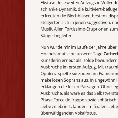
Ekstase des zweiten Aufzugs in Vollend
schlanke Dynamik, die kultiviert-beflüg
erfreuten die Blechbläser, bestens dis
steigerten sich in jenen suggestiven, n
Musik. Allen Fortissimo-Eruptionen zum 
Sängerbegleiter.
Nun wurde mir im Laufe der Jahre über 
Hochdramatische unserer Tage
Cather
Künstlerin erneut als Isolde bewundern
Ausbrüche im ersten Aufzug. Mit traumhaf
Opulenz spielte sie zudem im Pianissimo
makellosen Soprans aus. In ungewöhnl
erklangen die leisen Passagen. Ohne je
Ausbrüche, als wäre es das Selbstverst
Phase Force de frappe sowie sphärisch
Liebe zelebriert, fanden im finalen Lie
überwältigenden Vokalfocus.