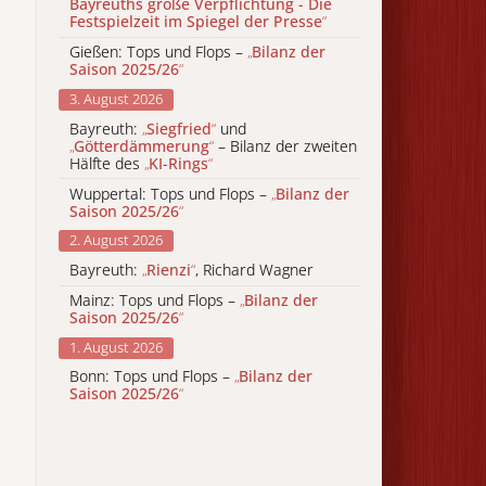
Bayreuths große Verpflichtung - Die
Festspielzeit im Spiegel der Presse
“
Gießen: Tops und Flops –
„
Bilanz der
Saison 2025/26
“
3. August 2026
Bayreuth:
„
Siegfried
“
und
„
Götterdämmerung
“
– Bilanz der zweiten
Hälfte des
„
KI-Rings
“
Wuppertal: Tops und Flops –
„
Bilanz der
Saison 2025/26
“
2. August 2026
Bayreuth:
„
Rienzi
“
, Richard Wagner
Mainz: Tops und Flops –
„
Bilanz der
Saison 2025/26
“
1. August 2026
Bonn: Tops und Flops –
„
Bilanz der
Saison 2025/26
“