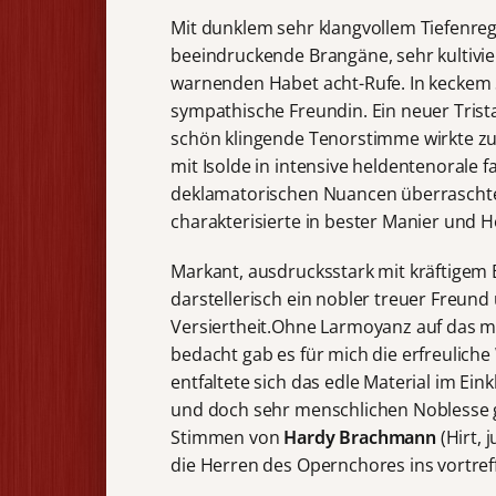
Mit dunklem sehr klangvollem Tiefenre
beeindruckende Brangäne, sehr kultivie
warnenden Habet acht-Rufe. In keckem S
sympathische Freundin. Ein neuer Trista
schön klingende Tenorstimme wirkte zunä
mit Isolde in intensive heldentenorale
deklamatorischen Nuancen überraschte
charakterisierte in bester Manier und H
Markant, ausdrucksstark mit kräftigem
darstellerisch ein nobler treuer Freund
Versiertheit.Ohne Larmoyanz auf das m
bedacht gab es für mich die erfreulic
entfaltete sich das edle Material im Ein
und doch sehr menschlichen Noblesse g
Stimmen von
Hardy Brachmann
(Hirt,
die Herren des Opernchores ins vortreff