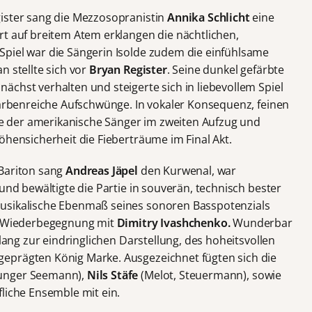
gister sang die Mezzosopranistin
Annika Schlicht
eine
rt auf breitem Atem erklangen die nächtlichen,
piel war die Sängerin Isolde zudem die einfühlsame
n stellte sich vor
Bryan Register
. Seine dunkel gefärbte
chst verhalten und steigerte sich in liebevollem Spiel
 farbenreiche Aufschwünge. In vokaler Konsequenz, feinen
 der amerikanische Sänger im zweiten Aufzug und
öhensicherheit die Fieberträume im Final Akt.
 Bariton sang
Andreas Jäpel
den Kurwenal, war
 und bewältigte die Partie in souverän, technisch bester
usikalische Ebenmaß seines sonoren Basspotenzials
he Wiederbegegnung mit
Dimitry Ivashchenko.
Wunderbar
klang zur eindringlichen Darstellung, des hoheitsvollen
eprägten König Marke. Ausgezeichnet fügten sich die
 junger Seemann),
Nils Stäfe
(Melot, Steuermann), sowie
liche Ensemble mit ein.