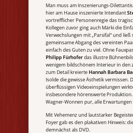
Man muss am Inszenierungs-Dilettantis
hier am Hause inszenierte Intendant
St
vortrefflicher Personenregie das tragi
Kollegen zuvor ging auch Märki die Einfa
Verwechslungen mit „Parsifal“ und ließ 
gemeinsame Abgang des vereinten Paare
einfach des Guten zu viel. Ohne Fauxpas
Philipp Fürhofer
das illustre Bühnenbil
wenigem bildschönem Interieur in den 
zum Detail kreierte
Hannah Barbara B
Isolde die gewisse Ästhetik vermissen. 
überflüssigen Videoeinspielungen wirkte
insbesondere hörenswerte Produktion. D
Wagner-Wonnen pur, alle Erwartungen 
Mit Vehemenz und lautstarker Begeiste
Foyer gab es den plakativen Hinweis: d
demnächst als DVD.