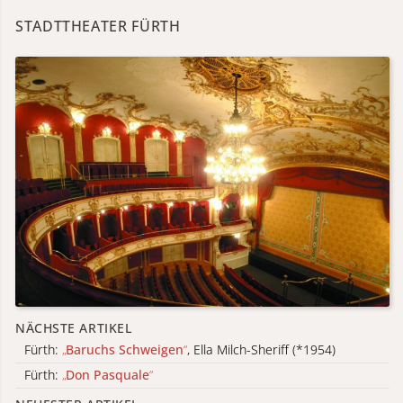
STADTTHEATER FÜRTH
NÄCHSTE ARTIKEL
Fürth:
„
Baruchs Schweigen
“
, Ella Milch-Sheriff (*1954)
Fürth:
„
Don Pasquale
“