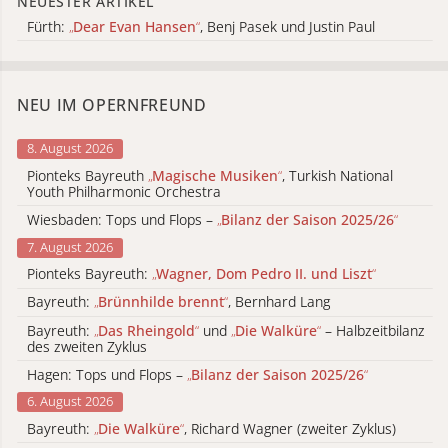
NEUESTER ARTIKEL
Fürth:
„
Dear Evan Hansen
“
, Benj Pasek und Justin Paul
NEU IM OPERNFREUND
8. August 2026
Pionteks Bayreuth
„
Magische Musiken
“
, Turkish National
Youth Philharmonic Orchestra
Wiesbaden: Tops und Flops –
„
Bilanz der Saison 2025/26
“
7. August 2026
Pionteks Bayreuth:
„
Wagner, Dom Pedro II. und Liszt
“
Bayreuth:
„
Brünnhilde brennt
“
, Bernhard Lang
Bayreuth:
„
Das Rheingold
“
und
„
Die Walküre
“
– Halbzeitbilanz
des zweiten Zyklus
Hagen: Tops und Flops –
„
Bilanz der Saison 2025/26
“
6. August 2026
Bayreuth:
„
Die Walküre
“
, Richard Wagner (zweiter Zyklus)