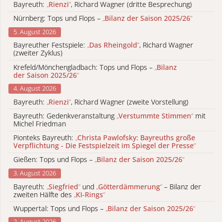
Bayreuth:
„
Rienzi
“
, Richard Wagner (dritte Besprechung)
Nürnberg: Tops und Flops –
„
Bilanz der Saison 2025/26
“
5. August 2026
Bayreuther Festspiele:
„
Das Rheingold
“
, Richard Wagner
(zweiter Zyklus)
Krefeld/Mönchengladbach: Tops und Flops –
„
Bilanz
der Saison 2025/26
“
4. August 2026
Bayreuth:
„
Rienzi
“
, Richard Wagner (zweite Vorstellung)
Bayreuth: Gedenkveranstaltung
„
Verstummte Stimmen
“
mit
Michel Friedman
Pionteks Bayreuth:
„
Christa Pawlofsky: Bayreuths große
Verpflichtung - Die Festspielzeit im Spiegel der Presse
“
Gießen: Tops und Flops –
„
Bilanz der Saison 2025/26
“
3. August 2026
Bayreuth:
„
Siegfried
“
und
„
Götterdämmerung
“
– Bilanz der
zweiten Hälfte des
„
KI-Rings
“
Wuppertal: Tops und Flops –
„
Bilanz der Saison 2025/26
“
2. August 2026