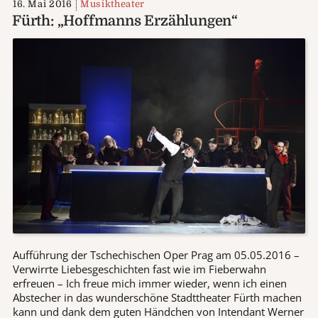
16. Mai 2016
Musiktheater
Fürth: „Hoffmanns Erzählungen“
Aufführung der Tschechischen Oper Prag am 05.05.2016 –
Verwirrte Liebesgeschichten fast wie im Fieberwahn
erfreuen – Ich freue mich immer wieder, wenn ich einen
Abstecher in das wunderschöne Stadttheater Fürth machen
kann und dank dem guten Händchen von Intendant Werner