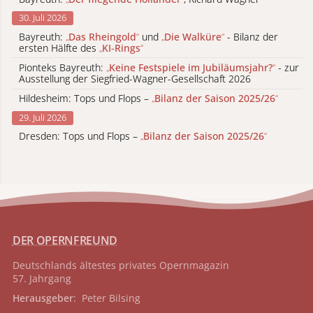
30. Juli 2026
Bayreuth:
„
Das Rheingold
“
und
„
Die Walküre
“
- Bilanz der
ersten Hälfte des
„
KI-Rings
“
Pionteks Bayreuth:
„
Keine Festspiele im Jubiläumsjahr?
“
- zur
Ausstellung der Siegfried-Wagner-Gesellschaft 2026
Hildesheim: Tops und Flops –
„
Bilanz der Saison 2025/26
“
29. Juli 2026
Dresden: Tops und Flops –
„
Bilanz der Saison 2025/26
“
DER OPERNFREUND
Deutschlands ältestes privates
Opernmagazin
57. Jahrgang
Herausgeber
: Peter Bilsing