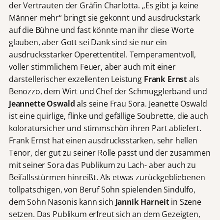
der Vertrauten der Gräfin Charlotta. „Es gibt ja keine
Männer mehr“ bringt sie gekonnt und ausdruckstark
auf die Bühne und fast könnte man ihr diese Worte
glauben, aber Gott sei Dank sind sie nur ein
ausdrucksstarker Operettentitel. Temperamentvoll,
voller stimmlichem Feuer, aber auch mit einer
darstellerischer exzellenten Leistung
Frank Ernst
als
Benozzo, dem Wirt und Chef der Schmugglerband und
Jeannette Oswald
als seine Frau Sora. Jeanette Oswald
ist eine quirlige, flinke und gefällige Soubrette, die auch
koloratursicher und stimmschön ihren Part abliefert.
Frank Ernst hat einen ausdrucksstarken, sehr hellen
Tenor, der gut zu seiner Rolle passt und der zusammen
mit seiner Sora das Publikum zu Lach- aber auch zu
Beifallsstürmen hinreißt. Als etwas zurückgebliebenen
tollpatschigen, von Beruf Sohn spielenden Sindulfo,
dem Sohn Nasonis kann sich
Jannik Harneit
in Szene
setzen. Das Publikum erfreut sich an dem Gezeigten,