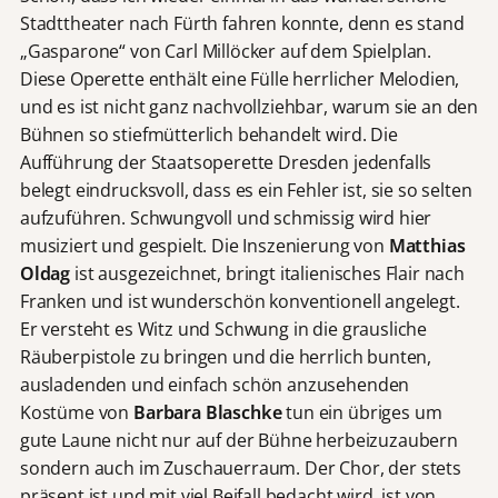
Stadttheater nach Fürth fahren konnte, denn es stand
„Gasparone“ von Carl Millöcker auf dem Spielplan.
Diese Operette enthält eine Fülle herrlicher Melodien,
und es ist nicht ganz nachvollziehbar, warum sie an den
Bühnen so stiefmütterlich behandelt wird. Die
Aufführung der Staatsoperette Dresden jedenfalls
belegt eindrucksvoll, dass es ein Fehler ist, sie so selten
aufzuführen. Schwungvoll und schmissig wird hier
musiziert und gespielt. Die Inszenierung von
Matthias
Oldag
ist ausgezeichnet, bringt italienisches Flair nach
Franken und ist wunderschön konventionell angelegt.
Er versteht es Witz und Schwung in die grausliche
Räuberpistole zu bringen und die herrlich bunten,
ausladenden und einfach schön anzusehenden
Kostüme von
Barbara Blaschke
tun ein übriges um
gute Laune nicht nur auf der Bühne herbeizuzaubern
sondern auch im Zuschauerraum. Der Chor, der stets
präsent ist und mit viel Beifall bedacht wird, ist von