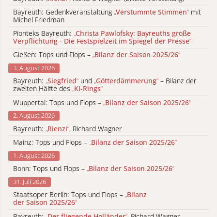
Bayreuth: Gedenkveranstaltung
„
Verstummte Stimmen
“
mit
Michel Friedman
Pionteks Bayreuth:
„
Christa Pawlofsky: Bayreuths große
Verpflichtung - Die Festspielzeit im Spiegel der Presse
“
Gießen: Tops und Flops –
„
Bilanz der Saison 2025/26
“
3. August 2026
Bayreuth:
„
Siegfried
“
und
„
Götterdämmerung
“
– Bilanz der
zweiten Hälfte des
„
KI-Rings
“
Wuppertal: Tops und Flops –
„
Bilanz der Saison 2025/26
“
2. August 2026
Bayreuth:
„
Rienzi
“
, Richard Wagner
Mainz: Tops und Flops –
„
Bilanz der Saison 2025/26
“
1. August 2026
Bonn: Tops und Flops –
„
Bilanz der Saison 2025/26
“
31. Juli 2026
Staatsoper Berlin: Tops und Flops –
„
Bilanz
der Saison 2025/26
“
Bayreuth:
„
Der fliegende Holländer
“
, Richard Wagner