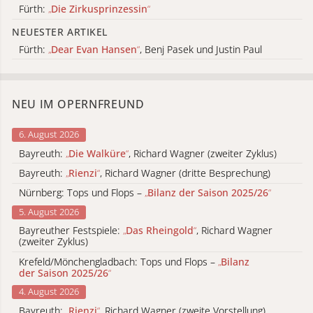
Fürth:
„
Die Zirkusprinzessin
“
NEUESTER ARTIKEL
Fürth:
„
Dear Evan Hansen
“
, Benj Pasek und Justin Paul
NEU IM OPERNFREUND
6. August 2026
Bayreuth:
„
Die Walküre
“
, Richard Wagner (zweiter Zyklus)
Bayreuth:
„
Rienzi
“
, Richard Wagner (dritte Besprechung)
Nürnberg: Tops und Flops –
„
Bilanz der Saison 2025/26
“
5. August 2026
Bayreuther Festspiele:
„
Das Rheingold
“
, Richard Wagner
(zweiter Zyklus)
Krefeld/Mönchengladbach: Tops und Flops –
„
Bilanz
der Saison 2025/26
“
4. August 2026
Bayreuth:
„
Rienzi
“
, Richard Wagner (zweite Vorstellung)