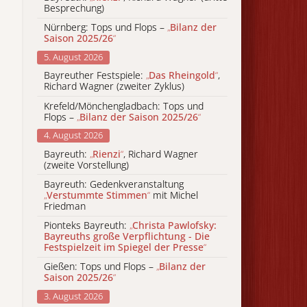
Besprechung)
Nürnberg: Tops und Flops –
„
Bilanz der
Saison 2025/26
“
5. August 2026
Bayreuther Festspiele:
„
Das Rheingold
“
,
Richard Wagner (zweiter Zyklus)
Krefeld/Mönchengladbach: Tops und
Flops –
„
Bilanz der Saison 2025/26
“
4. August 2026
Bayreuth:
„
Rienzi
“
, Richard Wagner
(zweite Vorstellung)
Bayreuth: Gedenkveranstaltung
„
Verstummte Stimmen
“
mit Michel
Friedman
Pionteks Bayreuth:
„
Christa Pawlofsky:
Bayreuths große Verpflichtung - Die
Festspielzeit im Spiegel der Presse
“
Gießen: Tops und Flops –
„
Bilanz der
Saison 2025/26
“
3. August 2026