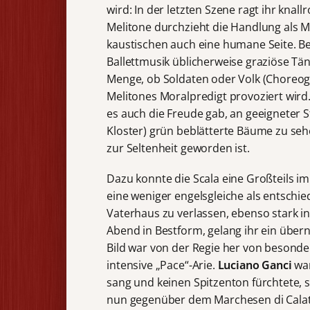
wird: In der letzten Szene ragt ihr knal
Melitone durchzieht die Handlung als M
kaustischen auch eine humane Seite. Be
Ballettmusik üblicherweise graziöse Tän
Menge, ob Soldaten oder Volk (Choreo
Melitones Moralpredigt provoziert wird.
es auch die Freude gab, an geeigneter 
Kloster) grün beblätterte Bäume zu seh
zur Seltenheit geworden ist.
Dazu konnte die Scala eine Großteils i
eine weniger engelsgleiche als entschie
Vaterhaus zu verlassen, ebenso stark i
Abend in Bestform, gelang ihr ein übern
Bild war von der Regie her von besonde
intensive „Pace“-Arie.
Luciano Ganci
war
sang und keinen Spitzenton fürchtete, s
nun gegenüber dem Marchesen di Calatr