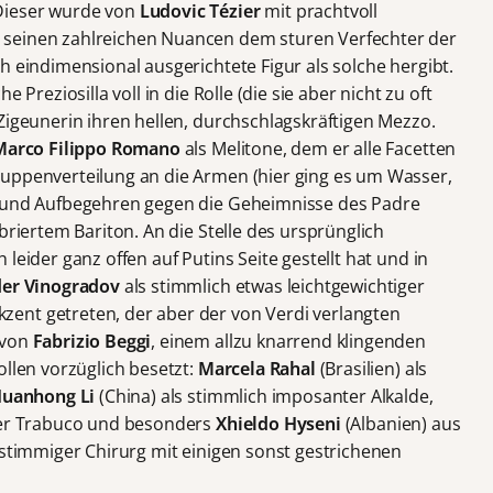
Dieser wurde von
Ludovic Tézier
mit prachtvoll
 seinen zahlreichen Nuancen dem sturen Verfechter der
h eindimensional ausgerichtete Figur als solche hergibt.
he Preziosilla voll in die Rolle (die sie aber nicht zu oft
Zigeunerin ihren hellen, durchschlagskräftigen Mezzo.
Marco Filippo Romano
als Melitone, dem er alle Facetten
Suppenverteilung an die Armen (hier ging es um Wasser,
) und Aufbegehren gegen die Geheimnisse des Padre
briertem Bariton. An die Stelle des ursprünglich
leider ganz offen auf Putins Seite gestellt hat und in
der Vinogradov
als stimmlich etwas leichtgewichtiger
ent getreten, der aber der von Verdi verlangten
 von
Fabrizio Beggi
, einem allzu knarrend klingenden
ollen vorzüglich besetzt:
Marcela Rahal
(Brasilien) als
uanhong Li
(China) als stimmlich imposanter Alkalde,
her Trabuco und besonders
Xhieldo Hyseni
(Albanien) aus
stimmiger Chirurg mit einigen sonst gestrichenen