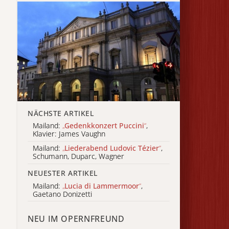
NÄCHSTE ARTIKEL
Mailand:
„
Gedenkkonzert Puccini
“
,
Klavier: James Vaughn
Mailand:
„
Liederabend Ludovic Tézier
“
,
Schumann, Duparc, Wagner
NEUESTER ARTIKEL
Mailand:
„
Lucia di Lammermoor
“
,
Gaetano Donizetti
NEU IM OPERNFREUND