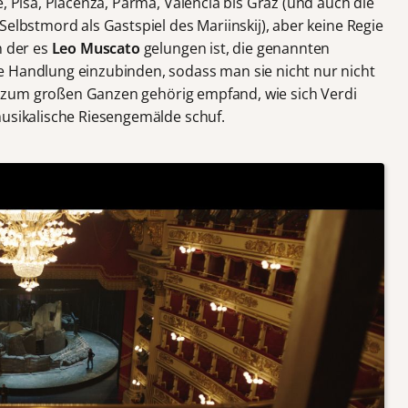
, Pisa, Piacenza, Parma, Valencia bis Graz (und auch die
Selbstmord als Gastspiel des Mariinskij), aber keine Regie
n der es
Leo Muscato
gelungen ist, die genannten
e Handlung einzubinden, sodass man sie nicht nur nicht
tim zum großen Ganzen gehörig empfand, wie sich Verdi
musikalische Riesengemälde schuf.