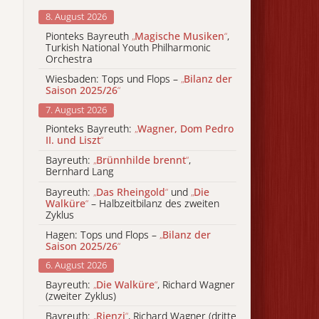
8. August 2026
Pionteks Bayreuth
„
Magische Musiken
“
,
Turkish National Youth Philharmonic
Orchestra
Wiesbaden: Tops und Flops –
„
Bilanz der
Saison 2025/26
“
7. August 2026
Pionteks Bayreuth:
„
Wagner, Dom Pedro
II. und Liszt
“
Bayreuth:
„
Brünnhilde brennt
“
,
Bernhard Lang
Bayreuth:
„
Das Rheingold
“
und
„
Die
Walküre
“
– Halbzeitbilanz des zweiten
Zyklus
Hagen: Tops und Flops –
„
Bilanz der
Saison 2025/26
“
6. August 2026
Bayreuth:
„
Die Walküre
“
, Richard Wagner
(zweiter Zyklus)
Bayreuth:
„
Rienzi
“
, Richard Wagner (dritte