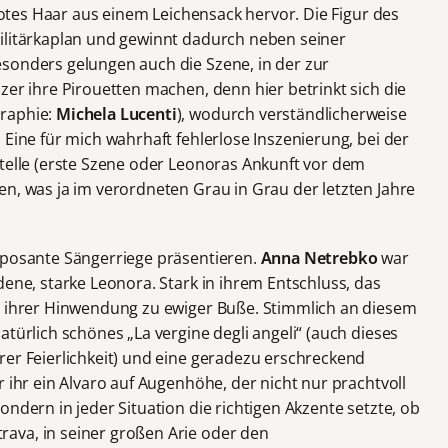
lrotes Haar aus einem Leichensack hervor. Die Figur des
ilitärkaplan und gewinnt dadurch neben seiner
sonders gelungen auch die Szene, in der zur
zer ihre Pirouetten machen, denn hier betrinkt sich die
graphie:
Michela Lucenti
), wodurch verständlicherweise
 Eine für mich wahrhaft fehlerlose Inszenierung, bei der
Stelle (erste Szene oder Leonoras Ankunft vor dem
en, was ja im verordneten Grau in Grau der letzten Jahre
mposante Sängerriege präsentieren.
Anna Netrebko
war
dene, starke Leonora. Stark in ihrem Entschluss, das
n ihrer Hinwendung zu ewiger Buße. Stimmlich an diesem
atürlich schönes „La vergine degli angeli“ (auch dieses
rer Feierlichkeit) und eine geradezu erschreckend
 ihr ein Alvaro auf Augenhöhe, der nicht nur prachtvoll
ondern in jeder Situation die richtigen Akzente setzte, ob
ava, in seiner großen Arie oder den