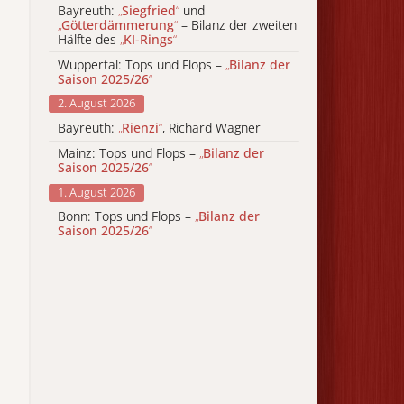
Bayreuth:
„
Siegfried
“
und
„
Götterdämmerung
“
– Bilanz der zweiten
Hälfte des
„
KI-Rings
“
Wuppertal: Tops und Flops –
„
Bilanz der
Saison 2025/26
“
2. August 2026
Bayreuth:
„
Rienzi
“
, Richard Wagner
Mainz: Tops und Flops –
„
Bilanz der
Saison 2025/26
“
1. August 2026
Bonn: Tops und Flops –
„
Bilanz der
Saison 2025/26
“