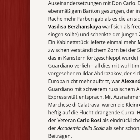
Auseinandersetzungen mit Don Carlo. 
ebenmäßigem Bariton gesungen, der in
Rache mehr Farben gab als es die an sic
Vasilisa Berzhanskaya
warf sich als frec
singen sollte) und schenkte der jungen 
Ein Kabinettstück lieferte einmal mehr
zwischen verständlichem Zorn bei der 
das in Kanistern fortgeschleppt wurde
Guardiano verlieh – all dies mit wohltim
vorgesehenen Ildar Abdrazakov, der sich 
Europa nicht mehr auftritt, war
Alexan
Guardiano mit schwerem russischem Akz
Expressivität entsprach. Mit Ausnahme
Marchese di Calatrava, waren die Kleinr
heftig auf die Flucht drängende Curra,
H
der Veteran
Carlo Bosi
als eindrücklic
der
Accademia della Scala
als sehr schön
Beiträgen.