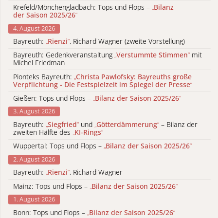
Krefeld/Mönchengladbach: Tops und Flops –
„
Bilanz
der Saison 2025/26
“
4. August 2026
Bayreuth:
„
Rienzi
“
, Richard Wagner (zweite Vorstellung)
Bayreuth: Gedenkveranstaltung
„
Verstummte Stimmen
“
mit
Michel Friedman
Pionteks Bayreuth:
„
Christa Pawlofsky: Bayreuths große
Verpflichtung - Die Festspielzeit im Spiegel der Presse
“
Gießen: Tops und Flops –
„
Bilanz der Saison 2025/26
“
3. August 2026
Bayreuth:
„
Siegfried
“
und
„
Götterdämmerung
“
– Bilanz der
zweiten Hälfte des
„
KI-Rings
“
Wuppertal: Tops und Flops –
„
Bilanz der Saison 2025/26
“
2. August 2026
Bayreuth:
„
Rienzi
“
, Richard Wagner
Mainz: Tops und Flops –
„
Bilanz der Saison 2025/26
“
1. August 2026
Bonn: Tops und Flops –
„
Bilanz der Saison 2025/26
“