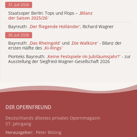
31. Juli 2026
Staatsoper Berlin: Tops und Flops –
„
Bilanz
der Saison 2025/26
“
Bayreuth:
„
Der fliegende Holländer
“
, Richard Wagner
30. Juli 2026
Bayreuth:
„
Das Rheingold
“
und
„
Die Walküre
“
- Bilanz der
ersten Hälfte des
„
KI-Rings
“
Pionteks Bayreuth:
„
Keine Festspiele im Jubiläumsjahr?
“
- zur
Ausstellung der Siegfried-Wagner-Gesellschaft 2026
DER OPERNFREUND
Deutschlands ältestes privates
Opernmagazin
57. Jahrgang
Herausgeber
: Peter Bilsing