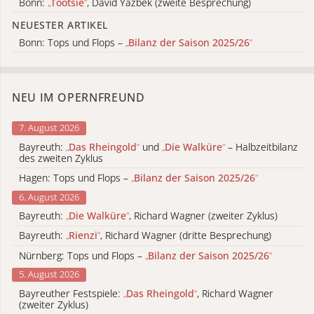
Bonn:
„
Tootsie
“
, David Yazbek (zweite Besprechung)
NEUESTER ARTIKEL
Bonn: Tops und Flops –
„
Bilanz der Saison 2025/26
“
NEU IM OPERNFREUND
7. August 2026
Bayreuth:
„
Das Rheingold
“
und
„
Die Walküre
“
– Halbzeitbilanz
des zweiten Zyklus
Hagen: Tops und Flops –
„
Bilanz der Saison 2025/26
“
6. August 2026
Bayreuth:
„
Die Walküre
“
, Richard Wagner (zweiter Zyklus)
Bayreuth:
„
Rienzi
“
, Richard Wagner (dritte Besprechung)
Nürnberg: Tops und Flops –
„
Bilanz der Saison 2025/26
“
5. August 2026
Bayreuther Festspiele:
„
Das Rheingold
“
, Richard Wagner
(zweiter Zyklus)