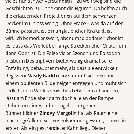
vieles nur schwer verständlich – zu weit weg sind die
Geschichten, zu unbekannt die Figuren. Da helfen auch
die erläuternden Projektionen auf dem schwarzen
Decker im Einlass wenig. Ohne Frage – was da auf der
Bühne passiert, ist ein unglaublicher Kraftakt, ist
wirklich bemerkenswert, aber umso bedauerlicher ist
es, dass das Werk über lange Strecken eher Oratorium
denn Oper ist. Die Folge vieler Szenen und Episoden
bleibt im Deskriptiven, bietet wenig dramatische
Entfaltung, behauptet mehr, als dass sie entwickelt.
Regisseur
Vasily Barkhatov
stemmt sich dem mit
einem opulenten Bilderreigen entgegen und müht sich
redlich, dem Werk szenisches Leben einzuhauchen,
lässt am Ende aber dann doch alle an der Rampe
stehen und im Bombenhagel untergehen.
Bühnenbildner
Zinovy Margolin
hat als Raum eine
trockengefallene Schleusenkammer gewählt, in dem im
ersten Akt ein gestrandeter Kahn liegt. Dieser