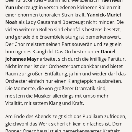
Beeindruckendes – stimmlich, wie szenisch.
Tae Hwan
Yun
überzeugt in verschiedenen kleineren Rollen mit
einer enormen tenoralen Strahlkraft,
Yannick-Muriel
Noah
als Lady Gautamani überzeugt nicht minder. Die
vielen weiteren Rollen sind ebenfalls bestens besetzt,
und gerade die Ensembleleistung ist bemerkenswert.
Der Chor meistert seinen Part souverän und zeigt ein
homogenes Klangbild. Das Orchester unter
Daniel
Johannes Mayr
arbeitet sich durch die knifflige Partitur.
Nicht immer ist der Orchesterpart dankbar und bietet
Raum zur großen Entfaltung, ja hin und wieder darf das
Orchester einfach nur einen Klangteppich ausbreiten.
Die Momente, die von größerer Dramatik sind,
meistern die Musiker allerdings mit umso mehr
Vitalität, mit sattem Klang und Kraft.
Am Ende des Abends zeigt sich das Publikum zufrieden,
gleichwohl das Werk sicherlich kein einfaches ist. Dem
Bonner Opernhaus ist ein bemerkenswerter Kraftakt