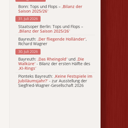
Bonn: Tops und Flops –
„
Bilanz der
Saison 2025/26
“
31. Juli 2026
Staatsoper Berlin: Tops und Flops –
„
Bilanz der Saison 2025/26
“
Bayreuth:
„
Der fliegende Holländer
“
,
Richard Wagner
30. Juli 2026
Bayreuth:
„
Das Rheingold
“
und
„
Die
Walküre
“
- Bilanz der ersten Hälfte des
„
KI-Rings
“
Pionteks Bayreuth:
„
Keine Festspiele im
Jubiläumsjahr?
“
- zur Ausstellung der
Siegfried-Wagner-Gesellschaft 2026