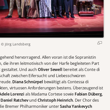
© Jörg Landsberg
gehend hervorragend. Allen voran ist die Sopranistin
 die ihren leitmotivisch von der Harfe begleiteten Part
 gestaltet. Und auch
Oliver Sewell
bereitet als Conte di
nschaft zwischen Eifersucht und Liebesschwüren
Freude.
Diana Schnürpel
bewältigt als Contessa di
pickten, virtuosen Anforderungen bestens. Überzeugend ist
Adele Lorenzi
als Madama Cortese sowie
Fabian Düberg
,
,
Daniel Ratchev
und
Christoph Heinrich
. Der Chor des
die Bremer Philharmoniker unter
Sasha Yankevych