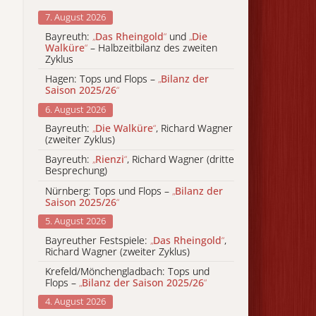
7. August 2026
Bayreuth:
„
Das Rheingold
“
und
„
Die
Walküre
“
– Halbzeitbilanz des zweiten
Zyklus
Hagen: Tops und Flops –
„
Bilanz der
Saison 2025/26
“
6. August 2026
Bayreuth:
„
Die Walküre
“
, Richard Wagner
(zweiter Zyklus)
Bayreuth:
„
Rienzi
“
, Richard Wagner (dritte
Besprechung)
Nürnberg: Tops und Flops –
„
Bilanz der
Saison 2025/26
“
5. August 2026
Bayreuther Festspiele:
„
Das Rheingold
“
,
Richard Wagner (zweiter Zyklus)
Krefeld/Mönchengladbach: Tops und
Flops –
„
Bilanz der Saison 2025/26
“
4. August 2026