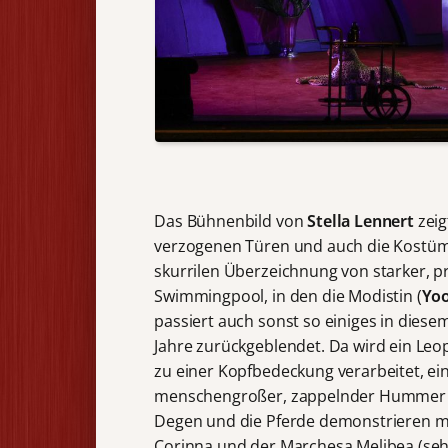
Das Bühnenbild von
Stella Lennert
zeig
verzogenen Türen und auch die Kostü
skurrilen Überzeichnung von starker, p
Swimmingpool, in den die Modistin (
Yoo
passiert auch sonst so einiges in dies
Jahre zurückgeblendet. Da wird ein Leo
zu einer Kopfbedeckung verarbeitet, ein
menschengroßer, zappelnder Hummer wir
Degen und die Pferde demonstrieren mi
Corinna und der Marchesa Melibea (seh