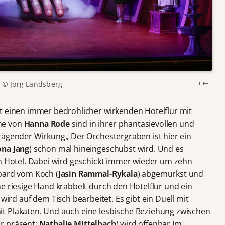
© Jörg Landsberg
t einen immer bedrohlicher wirkenden Hotelflur mit
me von
Hanna Rode
sind in ihrer phantasievollen und
rägender Wirkung., Der Orchestergraben ist hier ein
na Jang
) schon mal hineingeschubst wird. Und es
em Hotel. Dabei wird geschickt immer wieder um zehn
pard vom Koch (
Jasin Rammal-Rykala
) abgemurkst und
e riesige Hand krabbelt durch den Hotelflur und ein
d auf dem Tisch bearbeitet. Es gibt ein Duell mit
t Plakaten. Und auch eine lesbische Beziehung zwischen
r präsent:
Nathalie Mittelbach
) wird offenbar.Im