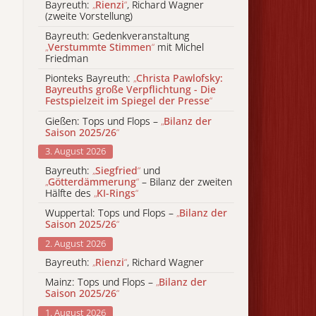
Bayreuth:
„
Rienzi
“
, Richard Wagner
(zweite Vorstellung)
Bayreuth: Gedenkveranstaltung
„
Verstummte Stimmen
“
mit Michel
Friedman
Pionteks Bayreuth:
„
Christa Pawlofsky:
Bayreuths große Verpflichtung - Die
Festspielzeit im Spiegel der Presse
“
Gießen: Tops und Flops –
„
Bilanz der
Saison 2025/26
“
3. August 2026
Bayreuth:
„
Siegfried
“
und
„
Götterdämmerung
“
– Bilanz der zweiten
Hälfte des
„
KI-Rings
“
Wuppertal: Tops und Flops –
„
Bilanz der
Saison 2025/26
“
2. August 2026
Bayreuth:
„
Rienzi
“
, Richard Wagner
Mainz: Tops und Flops –
„
Bilanz der
Saison 2025/26
“
1. August 2026