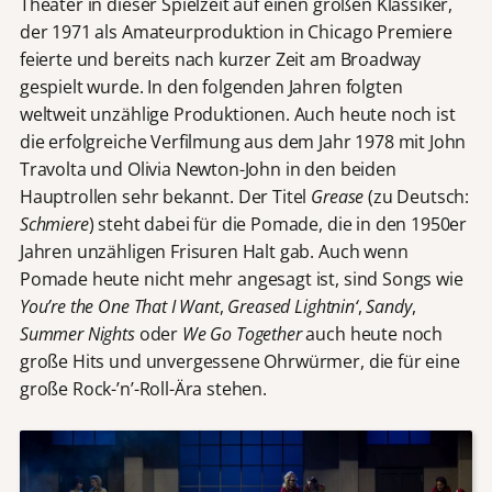
Theater in dieser Spielzeit auf einen großen Klassiker,
der 1971 als Amateurproduktion in Chicago Premiere
feierte und bereits nach kurzer Zeit am Broadway
gespielt wurde. In den folgenden Jahren folgten
weltweit unzählige Produktionen. Auch heute noch ist
die erfolgreiche Verfilmung aus dem Jahr 1978 mit John
Travolta und Olivia Newton-John in den beiden
Hauptrollen sehr bekannt. Der Titel
Grease
(zu Deutsch:
Schmiere
) steht dabei für die Pomade, die in den 1950er
Jahren unzähligen Frisuren Halt gab. Auch wenn
Pomade heute nicht mehr angesagt ist, sind Songs wie
You’re the One That I Want
,
Greased Lightnin‘
,
Sandy
,
Summer Nights
oder
We Go Together
auch heute noch
große Hits und unvergessene Ohrwürmer, die für eine
große Rock-’n’-Roll-Ära stehen.