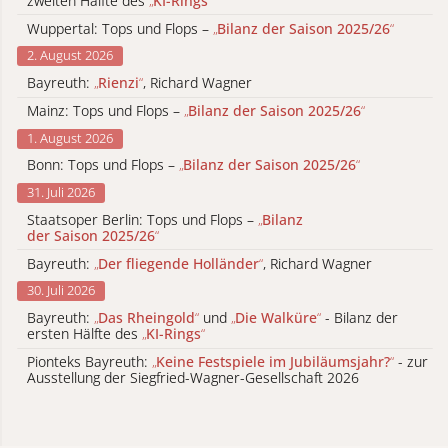
zweiten Hälfte des
„
KI-Rings
“
Wuppertal: Tops und Flops –
„
Bilanz der Saison 2025/26
“
2. August 2026
Bayreuth:
„
Rienzi
“
, Richard Wagner
Mainz: Tops und Flops –
„
Bilanz der Saison 2025/26
“
1. August 2026
Bonn: Tops und Flops –
„
Bilanz der Saison 2025/26
“
31. Juli 2026
Staatsoper Berlin: Tops und Flops –
„
Bilanz
der Saison 2025/26
“
Bayreuth:
„
Der fliegende Holländer
“
, Richard Wagner
30. Juli 2026
Bayreuth:
„
Das Rheingold
“
und
„
Die Walküre
“
- Bilanz der
ersten Hälfte des
„
KI-Rings
“
Pionteks Bayreuth:
„
Keine Festspiele im Jubiläumsjahr?
“
- zur
Ausstellung der Siegfried-Wagner-Gesellschaft 2026