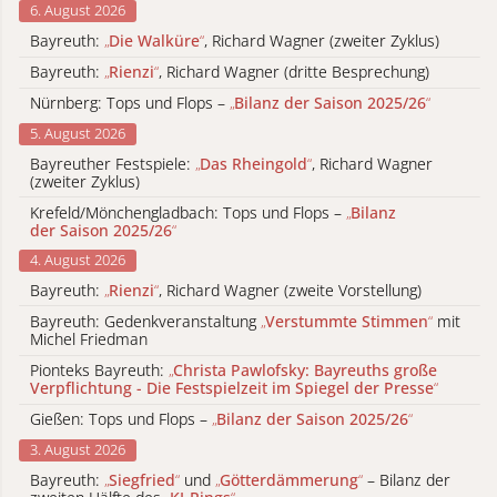
6. August 2026
Bayreuth:
„
Die Walküre
“
, Richard Wagner (zweiter Zyklus)
Bayreuth:
„
Rienzi
“
, Richard Wagner (dritte Besprechung)
Nürnberg: Tops und Flops –
„
Bilanz der Saison 2025/26
“
5. August 2026
Bayreuther Festspiele:
„
Das Rheingold
“
, Richard Wagner
(zweiter Zyklus)
Krefeld/Mönchengladbach: Tops und Flops –
„
Bilanz
der Saison 2025/26
“
4. August 2026
Bayreuth:
„
Rienzi
“
, Richard Wagner (zweite Vorstellung)
Bayreuth: Gedenkveranstaltung
„
Verstummte Stimmen
“
mit
Michel Friedman
Pionteks Bayreuth:
„
Christa Pawlofsky: Bayreuths große
Verpflichtung - Die Festspielzeit im Spiegel der Presse
“
Gießen: Tops und Flops –
„
Bilanz der Saison 2025/26
“
3. August 2026
Bayreuth:
„
Siegfried
“
und
„
Götterdämmerung
“
– Bilanz der