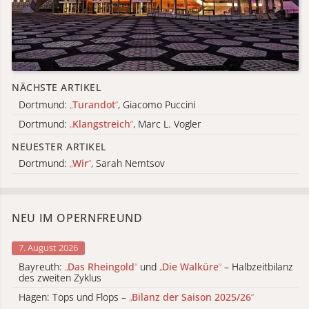
NÄCHSTE ARTIKEL
Dortmund:
„
Turandot
“
, Giacomo Puccini
Dortmund:
„
Klangstreich
“
, Marc L. Vogler
NEUESTER ARTIKEL
Dortmund:
„
Wir
“
, Sarah Nemtsov
NEU IM OPERNFREUND
7. August 2026
Bayreuth:
„
Das Rheingold
“
und
„
Die Walküre
“
– Halbzeitbilanz
des zweiten Zyklus
Hagen: Tops und Flops –
„
Bilanz der Saison 2025/26
“