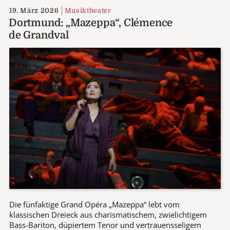
19. März 2026
Musiktheater
Dortmund: „Mazeppa“, Clémence
de Grandval
Die fünfaktige Grand Opéra „Mazeppa“ lebt vom
klassischen Dreieck aus charismatischem, zwielichtigem
Bass-Bariton, düpiertem Tenor und vertrauensseligem