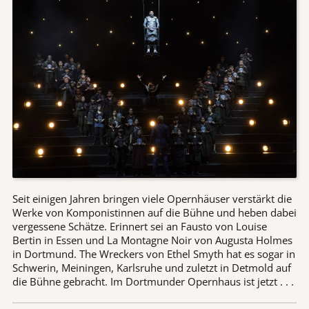
Seit einigen Jahren bringen viele Opernhäuser verstärkt die
Werke von Komponistinnen auf die Bühne und heben dabei
vergessene Schätze. Erinnert sei an Fausto von Louise
Bertin in Essen und La Montagne Noir von Augusta Holmes
in Dortmund. The Wreckers von Ethel Smyth hat es sogar in
Schwerin, Meiningen, Karlsruhe und zuletzt in Detmold auf
die Bühne gebracht. Im Dortmunder Opernhaus ist jetzt . . .