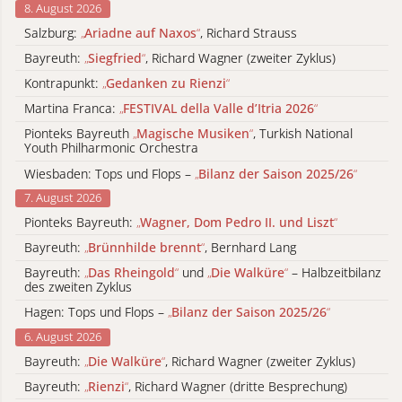
8. August 2026
Salzburg:
„
Ariadne auf Naxos
“
, Richard Strauss
Bayreuth:
„
Siegfried
“
, Richard Wagner (zweiter Zyklus)
Kontrapunkt:
„
Gedanken zu Rienzi
“
Martina Franca:
„
FESTIVAL della Valle d’Itria 2026
“
Pionteks Bayreuth
„
Magische Musiken
“
, Turkish National
Youth Philharmonic Orchestra
Wiesbaden: Tops und Flops –
„
Bilanz der Saison 2025/26
“
7. August 2026
Pionteks Bayreuth:
„
Wagner, Dom Pedro II. und Liszt
“
Bayreuth:
„
Brünnhilde brennt
“
, Bernhard Lang
Bayreuth:
„
Das Rheingold
“
und
„
Die Walküre
“
– Halbzeitbilanz
des zweiten Zyklus
Hagen: Tops und Flops –
„
Bilanz der Saison 2025/26
“
6. August 2026
Bayreuth:
„
Die Walküre
“
, Richard Wagner (zweiter Zyklus)
Bayreuth:
„
Rienzi
“
, Richard Wagner (dritte Besprechung)