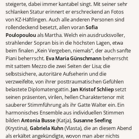
steigerte, dabei immer kantabel singt. Mit seiner sehr
schlanken Statur erinnert er erschreckend an Fotos
von KZ-Häftlingen. Auch alle anderen Personen sind
rollendeckend besetzt, allen voran
Sofia
Poulopoulou
als Martha. Welch ein ausdrucksvoller,
strahlender Sopran bis in die höchsten Lagen, etwa
beim finalen „Kein Vergeben, niemals“, der auch sanfte
Piani beherrscht.
Eva Maria Günschmann
beherrscht
mit sattem Mezzo die zwei Seiten der Lisa; die
selbstsichere, autoritäre Aufseherin und die
verzweifelte, von ihrer posttraumatischen Gefühlen
belastete Diplomatengattin.
Jan Kristof Schliep
setzt
seinen präsenten, virilen, hellen Charaktertenor mit
sauberer Stimmführung als ihr Gatte Walter ein. Ein
harmonisches Ensemble aus individuellen Stimmen
bilden
Antonia Busse
(Katja),
Susanne Seefing
(Krystina),
Gabriela Kuhn
(Vlasta), die an diesem Abend
als erkältet angekündigte, wovon man aber nichts