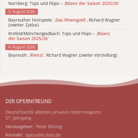
Nürnberg: Tops und Flops –
„
Bilanz der Saison 2025/26
“
5. August 2026
Bayreuther Festspiele:
„
Das Rheingold
“
, Richard Wagner
(zweiter Zyklus)
Krefeld/Mönchengladbach: Tops und Flops –
„
Bilanz
der Saison 2025/26
“
4. August 2026
Bayreuth:
„
Rienzi
“
, Richard Wagner (zweite Vorstellung)
DER OPERNFREUND
Deutschlands ältestes privates
Opernmagazin
57. Jahrgang
Herausgeber
: Peter Bilsing
Kontakt
:
opera@e.mail.de