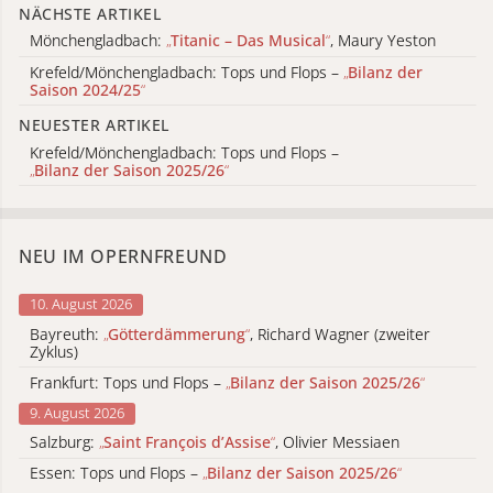
NÄCHSTE ARTIKEL
Mönchengladbach:
„
Titanic – Das Musical
“
, Maury Yeston
Krefeld/Mönchengladbach: Tops und Flops –
„
Bilanz der
Saison 2024/25
“
NEUESTER ARTIKEL
Krefeld/Mönchengladbach: Tops und Flops –
„
Bilanz der Saison 2025/26
“
NEU IM OPERNFREUND
10. August 2026
Bayreuth:
„
Götterdämmerung
“
, Richard Wagner (zweiter
Zyklus)
Frankfurt: Tops und Flops –
„
Bilanz der Saison 2025/26
“
9. August 2026
Salzburg:
„
Saint François d’Assise
“
, Olivier Messiaen
Essen: Tops und Flops –
„
Bilanz der Saison 2025/26
“