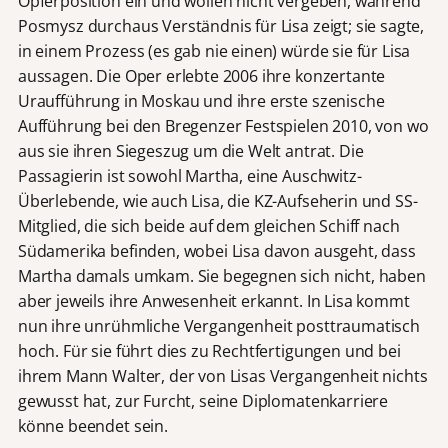
Opferposition ein und wollen nicht vergeben, während
Posmysz durchaus Verständnis für Lisa zeigt; sie sagte,
in einem Prozess (es gab nie einen) würde sie für Lisa
aussagen. Die Oper erlebte 2006 ihre konzertante
Uraufführung in Moskau und ihre erste szenische
Aufführung bei den Bregenzer Festspielen 2010, von wo
aus sie ihren Siegeszug um die Welt antrat. Die
Passagierin ist sowohl Martha, eine Auschwitz-
Überlebende, wie auch Lisa, die KZ-Aufseherin und SS-
Mitglied, die sich beide auf dem gleichen Schiff nach
Südamerika befinden, wobei Lisa davon ausgeht, dass
Martha damals umkam. Sie begegnen sich nicht, haben
aber jeweils ihre Anwesenheit erkannt. In Lisa kommt
nun ihre unrühmliche Vergangenheit posttraumatisch
hoch. Für sie führt dies zu Rechtfertigungen und bei
ihrem Mann Walter, der von Lisas Vergangenheit nichts
gewusst hat, zur Furcht, seine Diplomatenkarriere
könne beendet sein.