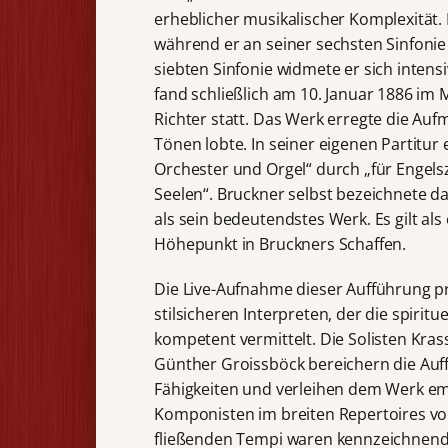
erheblicher musikalischer Komplexität.
während er an seiner sechsten Sinfonie 
siebten Sinfonie widmete er sich inten
fand schließlich am 10. Januar 1886 im 
Richter statt. Das Werk erregte die Au
Tönen lobte. In seiner eigenen Partitur 
Orchester und Orgel“ durch „für Engels
Seelen“. Bruckner selbst bezeichnete d
als sein bedeutendstes Werk. Es gilt al
Höhepunkt in Bruckners Schaffen.
Die Live-Aufnahme dieser Aufführung pr
stilsicheren Interpreten, der die spirit
kompetent vermittelt. Die Solisten Kra
Günther Groissböck bereichern die Auf
Fähigkeiten und verleihen dem Werk emo
Komponisten im breiten Repertoires von
fließenden Tempi waren kennzeichnend fü