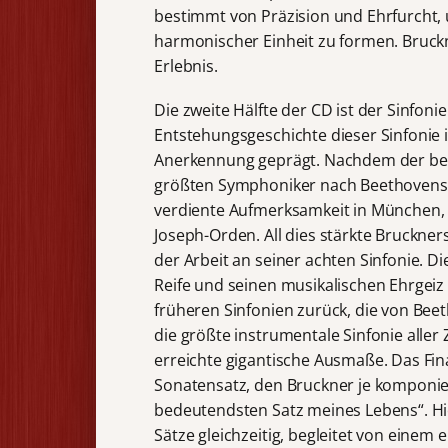
bestimmt von Präzision und Ehrfurcht, 
harmonischer Einheit zu formen. Bruckn
Erlebnis.
Die zweite Hälfte der CD ist der Sinfoni
Entstehungsgeschichte dieser Sinfonie 
Anerkennung geprägt. Nachdem der ber
größten Symphoniker nach Beethovens T
verdiente Aufmerksamkeit in München, u
Joseph-Orden. All dies stärkte Bruckne
der Arbeit an seiner achten Sinfonie. Di
Reife und seinen musikalischen Ehrgeiz w
früheren Sinfonien zurück, die von Beet
die größte instrumentale Sinfonie alle
erreichte gigantische Ausmaße. Das Fina
Sonatensatz, den Bruckner je komponier
bedeutendsten Satz meines Lebens“. Hi
Sätze gleichzeitig, begleitet von einem 