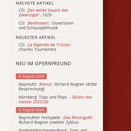
NÄCHSTE ARTIKEL
CD:
„
Der wilde Sound der
Zwanziger
“
, 1929
CD:
„
Beethoven
“
, Ouvertüren
und Schauspielmusik
NEUESTER ARTIKEL
CD:
„
La légende de Tristan
“
,
Charles Tournemire
NEU IM OPERNFREUND
6. August 2026
Bayreuth:
„
Rienzi
“
, Richard Wagner (dritte
Besprechung)
Nürnberg: Tops und Flops –
„
Bilanz der
Saison 2025/26
“
5. August 2026
Bayreuther Festspiele:
„
Das Rheingold
“
,
Richard Wagner (zweiter Zyklus)
Krefeld/Mönchengladbach: Tops und