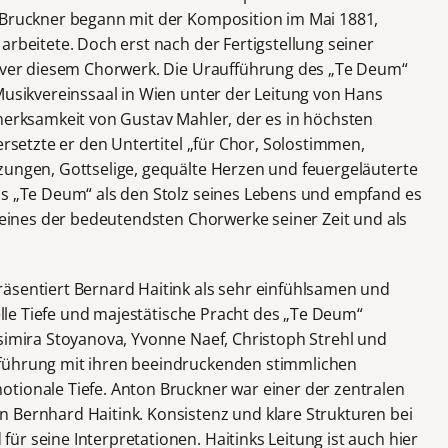
 Bruckner begann mit der Komposition im Mai 1881,
arbeitete. Doch erst nach der Fertigstellung seiner
siver diesem Chorwerk. Die Uraufführung des „Te Deum“
Musikvereinssaal in Wien unter der Leitung von Hans
fmerksamkeit von Gustav Mahler, der es in höchsten
ersetzte er den Untertitel „für Chor, Solostimmen,
zungen, Gottselige, gequälte Herzen und feuergeläuterte
as „Te Deum“ als den Stolz seines Lebens und empfand es
s eines der bedeutendsten Chorwerke seiner Zeit und als
äsentiert Bernard Haitink als sehr einfühlsamen und
uelle Tiefe und majestätische Pracht des „Te Deum“
ssimira Stoyanova, Yvonne Naef, Christoph Strehl und
führung mit ihren beeindruckenden stimmlichen
tionale Tiefe. Anton Bruckner war einer der zentralen
 Bernhard Haitink. Konsistenz und klare Strukturen bei
r seine Interpretationen. Haitinks Leitung ist auch hier