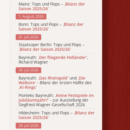
Mainz: Tops und Flops –
„
Bilanz der
Saison 2025/26
“
1. August 2026
Bonn: Tops und Flops –
„
Bilanz der
Saison 2025/26
“
31. Juli 2026
Staatsoper Berlin: Tops und Flops –
„
Bilanz der Saison 2025/26
“
Bayreuth:
„
Der fliegende Holländer
“
,
Richard Wagner
30. Juli 2026
Bayreuth:
„
Das Rheingold
“
und
„
Die
Walküre
“
- Bilanz der ersten Hälfte des
„
KI-Rings
“
Pionteks Bayreuth:
„
Keine Festspiele im
Jubiläumsjahr?
“
- zur Ausstellung der
Siegfried-Wagner-Gesellschaft 2026
Hildesheim: Tops und Flops –
„
Bilanz der
Saison 2025/26
“
29. Juli 2026