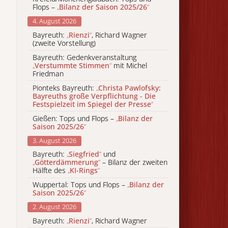
Flops –
„
Bilanz der Saison 2025/26
“
4. August 2026
Bayreuth:
„
Rienzi
“
, Richard Wagner
(zweite Vorstellung)
Bayreuth: Gedenkveranstaltung
„
Verstummte Stimmen
“
mit Michel
Friedman
Pionteks Bayreuth:
„
Christa Pawlofsky:
Bayreuths große Verpflichtung - Die
Festspielzeit im Spiegel der Presse
“
Gießen: Tops und Flops –
„
Bilanz der
Saison 2025/26
“
3. August 2026
Bayreuth:
„
Siegfried
“
und
„
Götterdämmerung
“
– Bilanz der zweiten
Hälfte des
„
KI-Rings
“
Wuppertal: Tops und Flops –
„
Bilanz der
Saison 2025/26
“
2. August 2026
Bayreuth:
„
Rienzi
“
, Richard Wagner