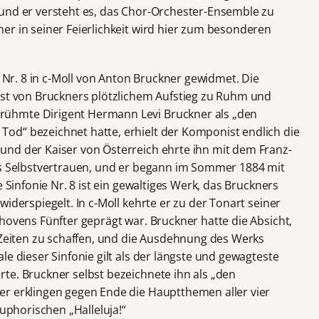
und er versteht es, das Chor-Orchester-Ensemble zu
er in seiner Feierlichkeit wird hier zum besonderen
e Nr. 8 in c-Moll von Anton Bruckner gewidmet. Die
ist von Bruckners plötzlichem Aufstieg zu Ruhm und
ühmte Dirigent Hermann Levi Bruckner als „den
od“ bezeichnet hatte, erhielt der Komponist endlich die
nd der Kaiser von Österreich ehrte ihn mit dem Franz-
rs Selbstvertrauen, und er begann im Sommer 1884 mit
e Sinfonie Nr. 8 ist ein gewaltiges Werk, das Bruckners
iderspiegelt. In c-Moll kehrte er zu der Tonart seiner
hovens Fünfter geprägt war. Bruckner hatte die Absicht,
r Zeiten zu schaffen, und die Ausdehnung des Werks
le dieser Sinfonie gilt als der längste und gewagteste
te. Bruckner selbst bezeichnete ihn als „den
er erklingen gegen Ende die Hauptthemen aller vier
euphorischen „Halleluja!“