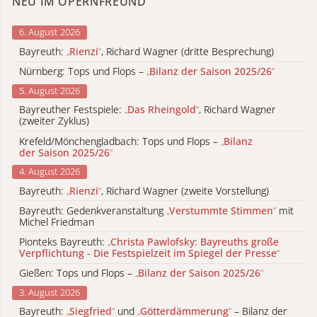
NEU IM OPERNFREUND
6. August 2026
Bayreuth:
„
Rienzi
“
, Richard Wagner (dritte Besprechung)
Nürnberg: Tops und Flops –
„
Bilanz der Saison 2025/26
“
5. August 2026
Bayreuther Festspiele:
„
Das Rheingold
“
, Richard Wagner
(zweiter Zyklus)
Krefeld/Mönchengladbach: Tops und Flops –
„
Bilanz
der Saison 2025/26
“
4. August 2026
Bayreuth:
„
Rienzi
“
, Richard Wagner (zweite Vorstellung)
Bayreuth: Gedenkveranstaltung
„
Verstummte Stimmen
“
mit
Michel Friedman
Pionteks Bayreuth:
„
Christa Pawlofsky: Bayreuths große
Verpflichtung - Die Festspielzeit im Spiegel der Presse
“
Gießen: Tops und Flops –
„
Bilanz der Saison 2025/26
“
3. August 2026
Bayreuth:
„
Siegfried
“
und
„
Götterdämmerung
“
– Bilanz der