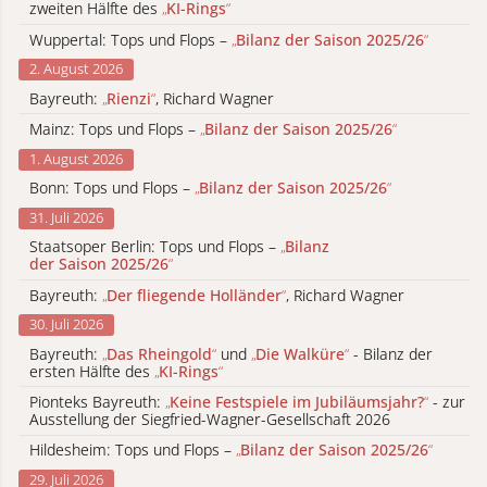
zweiten Hälfte des
„
KI-Rings
“
Wuppertal: Tops und Flops –
„
Bilanz der Saison 2025/26
“
2. August 2026
Bayreuth:
„
Rienzi
“
, Richard Wagner
Mainz: Tops und Flops –
„
Bilanz der Saison 2025/26
“
1. August 2026
Bonn: Tops und Flops –
„
Bilanz der Saison 2025/26
“
31. Juli 2026
Staatsoper Berlin: Tops und Flops –
„
Bilanz
der Saison 2025/26
“
Bayreuth:
„
Der fliegende Holländer
“
, Richard Wagner
30. Juli 2026
Bayreuth:
„
Das Rheingold
“
und
„
Die Walküre
“
- Bilanz der
ersten Hälfte des
„
KI-Rings
“
Pionteks Bayreuth:
„
Keine Festspiele im Jubiläumsjahr?
“
- zur
Ausstellung der Siegfried-Wagner-Gesellschaft 2026
Hildesheim: Tops und Flops –
„
Bilanz der Saison 2025/26
“
29. Juli 2026