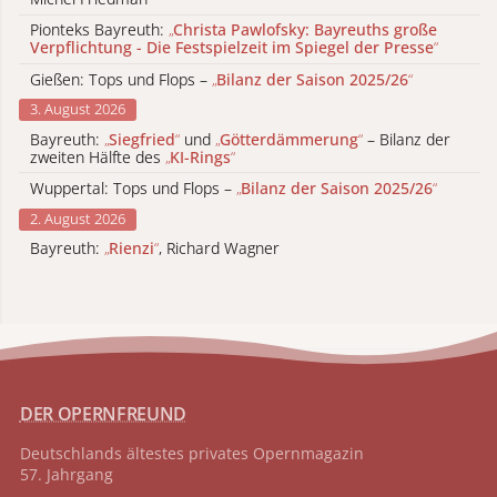
Pionteks Bayreuth:
„
Christa Pawlofsky: Bayreuths große
Verpflichtung - Die Festspielzeit im Spiegel der Presse
“
Gießen: Tops und Flops –
„
Bilanz der Saison 2025/26
“
3. August 2026
Bayreuth:
„
Siegfried
“
und
„
Götterdämmerung
“
– Bilanz der
zweiten Hälfte des
„
KI-Rings
“
Wuppertal: Tops und Flops –
„
Bilanz der Saison 2025/26
“
2. August 2026
Bayreuth:
„
Rienzi
“
, Richard Wagner
DER OPERNFREUND
Deutschlands ältestes privates
Opernmagazin
57. Jahrgang