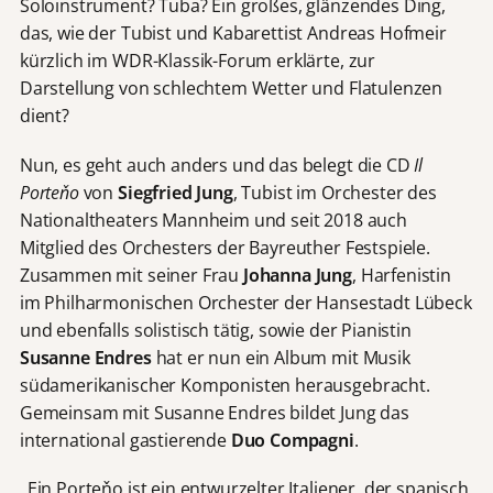
Soloinstrument? Tuba? Ein großes, glänzendes Ding,
das, wie der Tubist und Kabarettist Andreas Hofmeir
kürzlich im WDR-Klassik-Forum erklärte, zur
Darstellung von schlechtem Wetter und Flatulenzen
dient?
Nun, es geht auch anders und das belegt die CD
Il
Porte
ňo
von
Siegfried Jung
, Tubist im Orchester des
Nationaltheaters Mannheim und seit 2018 auch
Mitglied des Orchesters der Bayreuther Festspiele.
Zusammen mit seiner Frau
Johanna Jung
, Harfenistin
im Philharmonischen Orchester der Hansestadt Lübeck
und ebenfalls solistisch tätig, sowie der Pianistin
Susanne Endres
hat er nun ein Album mit Musik
südamerikanischer Komponisten herausgebracht.
Gemeinsam mit Susanne Endres bildet Jung das
international gastierende
Duo Compagni
.
„Ein Porteňo ist ein entwurzelter Italiener, der spanisch