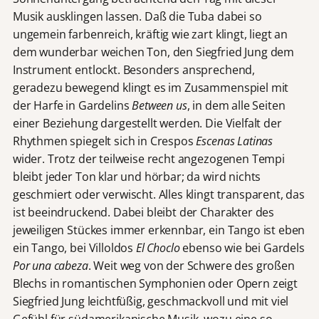
Musik ausklingen lassen. Daß die Tuba dabei so
ungemein farbenreich, kräftig wie zart klingt, liegt an
dem wunderbar weichen Ton, den Siegfried Jung dem
Instrument entlockt. Besonders ansprechend,
geradezu bewegend klingt es im Zusammenspiel mit
der Harfe in Gardelins
Between us
, in dem alle Seiten
einer Beziehung dargestellt werden. Die Vielfalt der
Rhythmen spiegelt sich in Crespos
Escenas Latinas
wider. Trotz der teilweise recht angezogenen Tempi
bleibt jeder Ton klar und hörbar; da wird nichts
geschmiert oder verwischt. Alles klingt transparent, das
ist beeindruckend. Dabei bleibt der Charakter des
jeweiligen Stückes immer erkennbar, ein Tango ist eben
ein Tango, bei Villoldos
El Choclo
ebenso wie bei Gardels
Por una cabeza
. Weit weg von der Schwere des großen
Blechs in romantischen Symphonien oder Opern zeigt
Siegfried Jung leichtfüßig, geschmackvoll und mit viel
Gefühl für südamerikanische Musik, wozu eine so