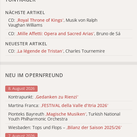
NÄCHSTE ARTIKEL
CD:
„
Royal Throne of Kings
“
, Musik von Ralph
Vaughan Williams
CD:
„
Mille Affetti: Opera and Sacred Arias
“
, Bruno de Sá
NEUESTER ARTIKEL
CD:
„
La légende de Tristan
“
, Charles Tournemire
NEU IM OPERNFREUND
8. August 2026
Kontrapunkt:
„
Gedanken zu Rienzi
“
Martina Franca:
„
FESTIVAL della Valle d’Itria 2026
“
Pionteks Bayreuth
„
Magische Musiken
“
, Turkish National
Youth Philharmonic Orchestra
Wiesbaden: Tops und Flops –
„
Bilanz der Saison 2025/26
“
7. August 2026