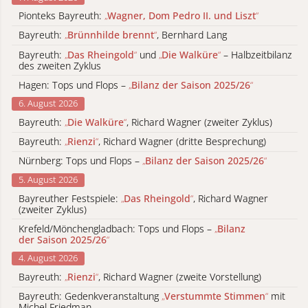
Pionteks Bayreuth:
„
Wagner, Dom Pedro II. und Liszt
“
Bayreuth:
„
Brünnhilde brennt
“
, Bernhard Lang
Bayreuth:
„
Das Rheingold
“
und
„
Die Walküre
“
– Halbzeitbilanz
des zweiten Zyklus
Hagen: Tops und Flops –
„
Bilanz der Saison 2025/26
“
6. August 2026
Bayreuth:
„
Die Walküre
“
, Richard Wagner (zweiter Zyklus)
Bayreuth:
„
Rienzi
“
, Richard Wagner (dritte Besprechung)
Nürnberg: Tops und Flops –
„
Bilanz der Saison 2025/26
“
5. August 2026
Bayreuther Festspiele:
„
Das Rheingold
“
, Richard Wagner
(zweiter Zyklus)
Krefeld/Mönchengladbach: Tops und Flops –
„
Bilanz
der Saison 2025/26
“
4. August 2026
Bayreuth:
„
Rienzi
“
, Richard Wagner (zweite Vorstellung)
Bayreuth: Gedenkveranstaltung
„
Verstummte Stimmen
“
mit
Michel Friedman