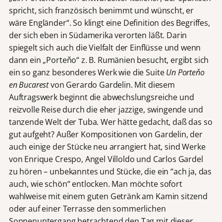
spricht, sich französisch benimmt und wünscht, er
wäre Engländer“. So klingt eine Definition des Begriffes,
der sich eben in Südamerika verorten läßt. Darin
spiegelt sich auch die Vielfalt der Einflüsse und wenn
dann ein „Porteňo“ z. B. Rumänien besucht, ergibt sich
ein so ganz besonderes Werk wie die Suite
Un Porteňo
en Bucarest
von Gerardo Gardelin. Mit diesem
Auftragswerk beginnt die abwechslungsreiche und
reizvolle Reise durch die eher jazzige, swingende und
tanzende Welt der Tuba. Wer hätte gedacht, daß das so
gut aufgeht? Außer Kompositionen von Gardelin, der
auch einige der Stücke neu arrangiert hat, sind Werke
von Enrique Crespo, Angel Villoldo und Carlos Gardel
zu hören – unbekanntes und Stücke, die ein “ach ja, das
auch, wie schön“ entlocken. Man möchte sofort
wahlweise mit einem guten Getränk am Kamin sitzend
oder auf einer Terrasse den sommerlichen
Sonnenuntergang betrachtend den Tag mit dieser