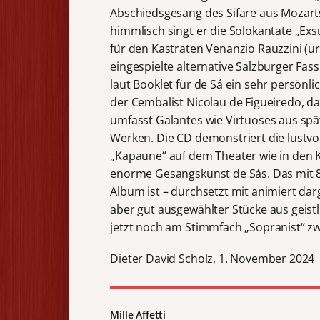
Abschiedsgesang des Sifare aus Mozarts
himmlisch singt er die Solokantate „Exs
für den Kastraten Venanzio Rauzzini (ur
eingespielte alternative Salzburger Fas
laut Booklet für de Sá ein sehr persönl
der Cembalist Nicolau de Figueiredo, d
umfasst Galantes wie Virtuoses aus spä
Werken. Die CD demonstriert die lustvo
„Kapaune“ auf dem Theater wie in den K
enorme Gesangskunst de Sás. Das mit 85
Album ist – durchsetzt mit animiert da
aber gut ausgewählter Stücke aus geistl
jetzt noch am Stimmfach „Sopranist“ zwei
Dieter David Scholz, 1. November 2024
Mille Affetti