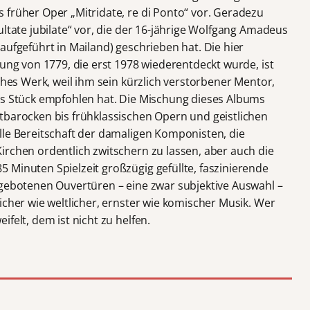
 früher Oper „Mitridate, re di Ponto“ vor. Geradezu
ultate jubilate“ vor, die der 16-jährige Wolfgang Amadeus
aufgeführt in Mailand) geschrieben hat. Die hier
sung von 1779, die erst 1978 wiederentdeckt wurde, ist
iches Werk, weil ihm sein kürzlich verstorbener Mentor,
as Stück empfohlen hat. Die Mischung dieses Albums
tbarocken bis frühklassischen Opern und geistlichen
lle Bereitschaft der damaligen Komponisten, die
irchen ordentlich zwitschern zu lassen, aber auch die
 Minuten Spielzeit großzügig gefüllte, faszinierende
rgebotenen Ouvertüren – eine zwar subjektive Auswahl –
icher wie weltlicher, ernster wie komischer Musik. Wer
felt, dem ist nicht zu helfen.