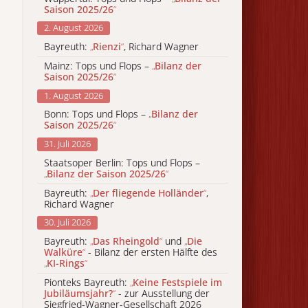
Saison 2025/26
“
2. August 2026
Bayreuth:
„
Rienzi
“
, Richard Wagner
Mainz: Tops und Flops –
„
Bilanz der
Saison 2025/26
“
1. August 2026
Bonn: Tops und Flops –
„
Bilanz der
Saison 2025/26
“
31. Juli 2026
Staatsoper Berlin: Tops und Flops –
„
Bilanz der Saison 2025/26
“
Bayreuth:
„
Der fliegende Holländer
“
,
Richard Wagner
30. Juli 2026
Bayreuth:
„
Das Rheingold
“
und
„
Die
Walküre
“
- Bilanz der ersten Hälfte des
„
KI-Rings
“
Pionteks Bayreuth:
„
Keine Festspiele im
Jubiläumsjahr?
“
- zur Ausstellung der
Siegfried-Wagner-Gesellschaft 2026