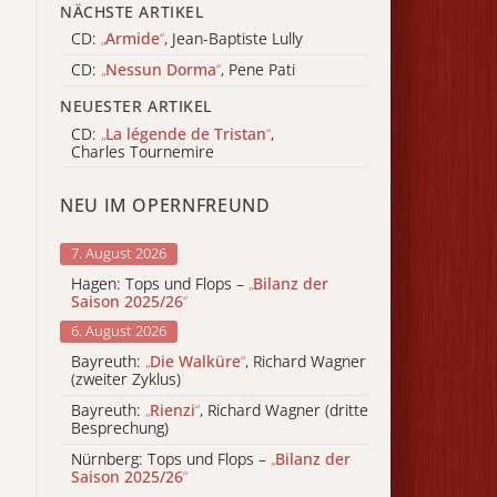
NÄCHSTE ARTIKEL
CD:
„
Armide
“
, Jean-Baptiste Lully
CD:
„
Nessun Dorma
“
, Pene Pati
NEUESTER ARTIKEL
CD:
„
La légende de Tristan
“
,
Charles Tournemire
NEU IM OPERNFREUND
7. August 2026
Hagen: Tops und Flops –
„
Bilanz der
Saison 2025/26
“
6. August 2026
Bayreuth:
„
Die Walküre
“
, Richard Wagner
(zweiter Zyklus)
Bayreuth:
„
Rienzi
“
, Richard Wagner (dritte
Besprechung)
Nürnberg: Tops und Flops –
„
Bilanz der
Saison 2025/26
“