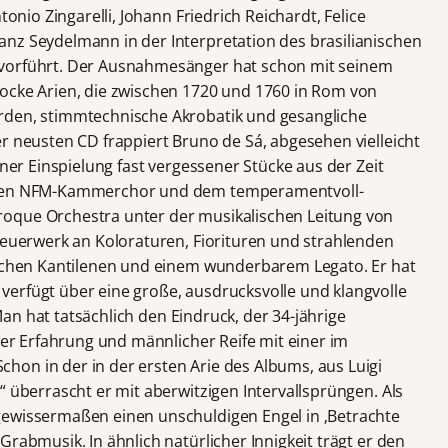
tonio Zingarelli, Johann Friedrich Reichardt, Felice
nz Seydelmann in der Interpretation des brasilianischen
 vorführt. Der Ausnahmesänger hat schon mit seinem
ocke Arien, die zwischen 1720 und 1760 in Rom von
rden, stimmtechnische Akrobatik und gesangliche
r neusten CD frappiert Bruno de Sá, abgesehen vielleicht
iner Einspielung fast vergessener Stücke aus der Zeit
schen NFM-Kammerchor und dem temperamentvoll-
oque Orchestra unter der musikalischen Leitung von
 Feuerwerk an Koloraturen, Fiorituren und strahlenden
ischen Kantilenen und einem wunderbarem Legato. Er hat
erfügt über eine große, ausdrucksvolle und klangvolle
. Man hat tatsächlich den Eindruck, der 34-jährige
cher Erfahrung und männlicher Reife mit einer im
on in der in der ersten Arie des Albums, aus Luigi
“ überrascht er mit aberwitzigen Intervallsprüngen. Als
gewissermaßen einen unschuldigen Engel in ‚Betrachte
Grabmusik. In ähnlich natürlicher Innigkeit trägt er den