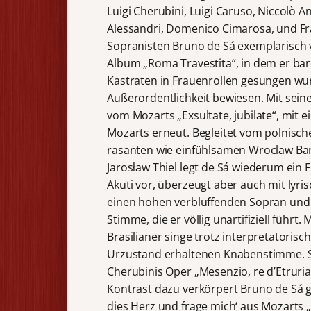
Luigi Cherubini, Luigi Caruso, Niccolò An
Alessandri, Domenico Cimarosa, und Fra
Sopranisten Bruno de Sá exemplarisch
Album „Roma Travestita“, in dem er bar
Kastraten in Frauenrollen gesungen wu
Außerordentlichkeit bewiesen. Mit seine
vom Mozarts „Exsultate, jubilate“, mit e
Mozarts erneut. Begleitet vom polni
rasanten wie einfühlsamen Wroclaw Bar
Jarosław Thiel legt de Sá wiederum ein
Akuti vor, überzeugt aber auch mit lyr
einen hohen verblüffenden Sopran und v
Stimme, die er völlig unartifiziell führt
Brasilianer singe trotz interpretatoris
Urzustand erhaltenen Knabenstimme. Sch
Cherubinis Oper „Mesenzio, re d’Etruria
Kontrast dazu verkörpert Bruno de Sá 
dies Herz und frage mich‘ aus Mozarts „