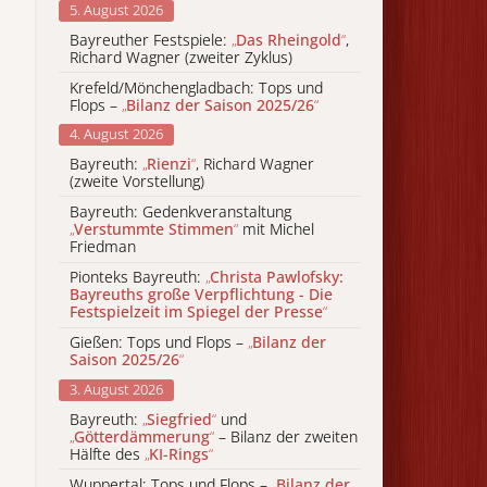
5. August 2026
Bayreuther Festspiele:
„
Das Rheingold
“
,
Richard Wagner (zweiter Zyklus)
Krefeld/Mönchengladbach: Tops und
Flops –
„
Bilanz der Saison 2025/26
“
4. August 2026
Bayreuth:
„
Rienzi
“
, Richard Wagner
(zweite Vorstellung)
Bayreuth: Gedenkveranstaltung
„
Verstummte Stimmen
“
mit Michel
Friedman
Pionteks Bayreuth:
„
Christa Pawlofsky:
Bayreuths große Verpflichtung - Die
Festspielzeit im Spiegel der Presse
“
Gießen: Tops und Flops –
„
Bilanz der
Saison 2025/26
“
3. August 2026
Bayreuth:
„
Siegfried
“
und
„
Götterdämmerung
“
– Bilanz der zweiten
Hälfte des
„
KI-Rings
“
Wuppertal: Tops und Flops –
„
Bilanz der