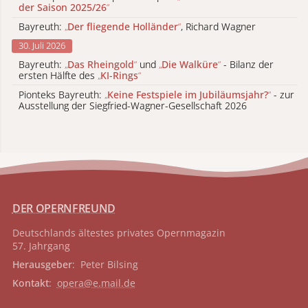
der Saison 2025/26
“
Bayreuth:
„
Der fliegende Holländer
“
, Richard Wagner
30. Juli 2026
Bayreuth:
„
Das Rheingold
“
und
„
Die Walküre
“
- Bilanz der
ersten Hälfte des
„
KI-Rings
“
Pionteks Bayreuth:
„
Keine Festspiele im Jubiläumsjahr?
“
- zur
Ausstellung der Siegfried-Wagner-Gesellschaft 2026
DER OPERNFREUND
Deutschlands ältestes privates
Opernmagazin
57. Jahrgang
Herausgeber
: Peter Bilsing
Kontakt
:
opera@e.mail.de