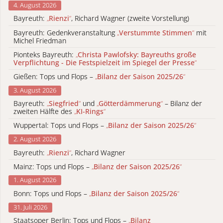
4. August 2026
Bayreuth:
„
Rienzi
“
, Richard Wagner (zweite Vorstellung)
Bayreuth: Gedenkveranstaltung
„
Verstummte Stimmen
“
mit
Michel Friedman
Pionteks Bayreuth:
„
Christa Pawlofsky: Bayreuths große
Verpflichtung - Die Festspielzeit im Spiegel der Presse
“
Gießen: Tops und Flops –
„
Bilanz der Saison 2025/26
“
3. August 2026
Bayreuth:
„
Siegfried
“
und
„
Götterdämmerung
“
– Bilanz der
zweiten Hälfte des
„
KI-Rings
“
Wuppertal: Tops und Flops –
„
Bilanz der Saison 2025/26
“
2. August 2026
Bayreuth:
„
Rienzi
“
, Richard Wagner
Mainz: Tops und Flops –
„
Bilanz der Saison 2025/26
“
1. August 2026
Bonn: Tops und Flops –
„
Bilanz der Saison 2025/26
“
31. Juli 2026
Staatsoper Berlin: Tops und Flops –
„
Bilanz