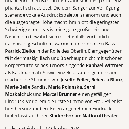
nuancenreichen Bariton den Wahnsinn des Jakob Lenz
phantastisch auslotet. Die dem Sänger zur Verfügung
stehende vokale Ausdruckspalette ist enorm und auch
die ausgeprägte Höhe macht ihm nicht die geringsten
Schwierigkeiten. Das ist eine ganz große Leistung!
Neben ihm bewährt sich mit ebenfalls vorbildlich
italienisch geschultem, warmem und sonorem Bass
Patrick Zielke
in der Rolle des Oberlin. Demgegenüber
fällt der maskig, flach und überhaupt nicht mit schöner
Körperstütze seines Tenors singende
Raphael Wittmer
als Kaufmann ab. Sowie einzeln als auch gemeinsam
machen die Stimmen von
Josefin Feiler, Rebecca Blanz,
Marie-Belle Sandis, Maria Polanska, Serhii
Moskalchuk
und
Marcel Brunner
einen gefälligen
Eindruck. Vor allem die Erste Stimme von Frau Feiler ist
hier hervorzuheben. Einen angenehmen Eindruck
hinterlässt auch der
Kinderchor am Nationaltheater
.
Ludwig Steinbach, 22.Oktober 2024