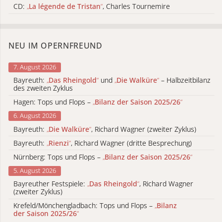
CD:
„
La légende de Tristan
“
, Charles Tournemire
NEU IM OPERNFREUND
7. August 2026
Bayreuth:
„
Das Rheingold
“
und
„
Die Walküre
“
– Halbzeitbilanz
des zweiten Zyklus
Hagen: Tops und Flops –
„
Bilanz der Saison 2025/26
“
6. August 2026
Bayreuth:
„
Die Walküre
“
, Richard Wagner (zweiter Zyklus)
Bayreuth:
„
Rienzi
“
, Richard Wagner (dritte Besprechung)
Nürnberg: Tops und Flops –
„
Bilanz der Saison 2025/26
“
5. August 2026
Bayreuther Festspiele:
„
Das Rheingold
“
, Richard Wagner
(zweiter Zyklus)
Krefeld/Mönchengladbach: Tops und Flops –
„
Bilanz
der Saison 2025/26
“