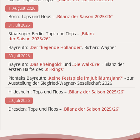
1. August 2026
Bonn: Tops und Flops –
„
Bilanz der Saison 2025/26
“
31. Juli 2026
Staatsoper Berlin: Tops und Flops –
„
Bilanz
der Saison 2025/26
“
Bayreuth:
„
Der fliegende Holländer
“
, Richard Wagner
30. Juli 2026
Bayreuth:
„
Das Rheingold
“
und
„
Die Walküre
“
- Bilanz der
ersten Hälfte des
„
KI-Rings
“
Pionteks Bayreuth:
„
Keine Festspiele im Jubiläumsjahr?
“
- zur
Ausstellung der Siegfried-Wagner-Gesellschaft 2026
Hildesheim: Tops und Flops –
„
Bilanz der Saison 2025/26
“
29. Juli 2026
Dresden: Tops und Flops –
„
Bilanz der Saison 2025/26
“