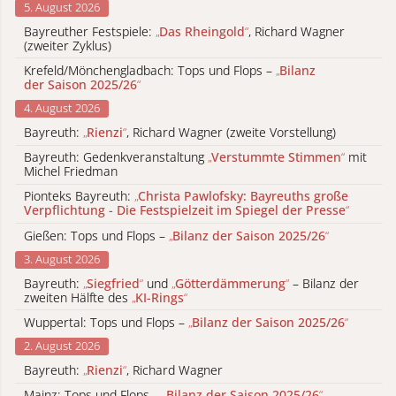
5. August 2026
Bayreuther Festspiele:
„
Das Rheingold
“
, Richard Wagner
(zweiter Zyklus)
Krefeld/Mönchengladbach: Tops und Flops –
„
Bilanz
der Saison 2025/26
“
4. August 2026
Bayreuth:
„
Rienzi
“
, Richard Wagner (zweite Vorstellung)
Bayreuth: Gedenkveranstaltung
„
Verstummte Stimmen
“
mit
Michel Friedman
Pionteks Bayreuth:
„
Christa Pawlofsky: Bayreuths große
Verpflichtung - Die Festspielzeit im Spiegel der Presse
“
Gießen: Tops und Flops –
„
Bilanz der Saison 2025/26
“
3. August 2026
Bayreuth:
„
Siegfried
“
und
„
Götterdämmerung
“
– Bilanz der
zweiten Hälfte des
„
KI-Rings
“
Wuppertal: Tops und Flops –
„
Bilanz der Saison 2025/26
“
2. August 2026
Bayreuth:
„
Rienzi
“
, Richard Wagner
Mainz: Tops und Flops –
„
Bilanz der Saison 2025/26
“