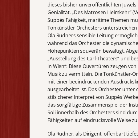
dieses bisher unveröffentlichten Juwels
Genialität. „Des Matrosen Heimkehr“ (Vo
Suppés Fähigkeit, maritime Themen musi
Tonkünstler-Orchesters unterstreichen
Ola Rudners sensible Leitung ermöglich
während das Orchester die dynamische 
Höhepunkten souverän bewältigt. Abges
„Ausstellung des Carl-Theaters“ und be
in Wien“: Diese Ouvertüren zeugen vo
Musik zu vermitteln. Die Tonkünstler-
mit einer beeindruckenden Ausdruckskra
ausgearbeitet ist. Das Orchester unter 
stilsicherer Interpret von Suppés Werke
das sorgfältige Zusammenspiel der Ins
Soli innerhalb des Orchesters sind dur
Fähigkeiten auf eindrucksvolle Weise zu
Ola Rudner, als Dirigent, offenbart tief