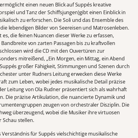
 ermöglicht einen neuen Blick auf Suppés kreative
rspiel und Tanz der Schiffsjungen)gibt einen Einblick in
kalisch zu erforschen. Die Soli und das Ensemble des
 die lebendigen Bilder von Seereisen und Matrosenleben.
t es, die feinen Nuancen dieser Werke zu erfassen,
Bandbreite von zarten Passagen bis zu kraftvollen
chlossen wird die CD mit den Ouvertüren zur
sonders mitreißend, „Ein Morgen, ein Mittag, ein Abend
n Suppés großer Fähigkeit, Stimmungen und Szenen durch
Orchester unter Rudners Leitung erwecken diese Werke
ft zum Leben, wobei jedes musikalische Detail präzise
der Leitung von Ola Rudner präsentiert sich als wahrhaft
n. Die präzise Artikulation, die nuancierte Dynamik und
trumentengruppen zeugen von orchestraler Disziplin. Die
chweg überzeugend, wobei die Musiker ihre virtuosen
r Schau stellen.
es Verständnis für Suppés vielschichtige musikalische