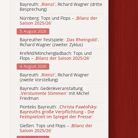
Bayreuth:
„
Rienzi
“
, Richard Wagner (dritte
Besprechung)
Nürnberg: Tops und Flops –
„
Bilanz der
Saison 2025/26
“
5. August 2026
Bayreuther Festspiele:
„
Das Rheingold
“
,
Richard Wagner (zweiter Zyklus)
Krefeld/Mönchengladbach: Tops und
Flops –
„
Bilanz der Saison 2025/26
“
4. August 2026
Bayreuth:
„
Rienzi
“
, Richard Wagner
(zweite Vorstellung)
Bayreuth: Gedenkveranstaltung
„
Verstummte Stimmen
“
mit Michel
Friedman
Pionteks Bayreuth:
„
Christa Pawlofsky:
Bayreuths große Verpflichtung - Die
Festspielzeit im Spiegel der Presse
“
Gießen: Tops und Flops –
„
Bilanz der
Saison 2025/26
“