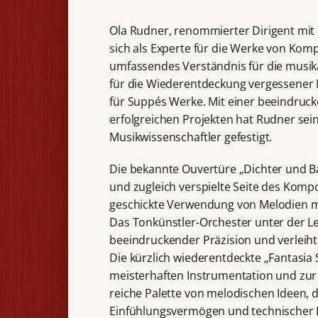
Ola Rudner, renommierter Dirigent mit e
sich als Experte für die Werke von Komp
umfassendes Verständnis für die musi
für die Wiederentdeckung vergessener 
für Suppés Werke. Mit einer beeindruck
erfolgreichen Projekten hat Rudner seine
Musikwissenschaftler gefestigt.
Die bekannte Ouvertüre „Dichter und Bau
und zugleich verspielte Seite des Komp
geschickte Verwendung von Melodien ma
Das Tonkünstler-Orchester unter der Le
beeindruckender Präzision und verleiht 
Die kürzlich wiederentdeckte „Fantasia
meisterhaften Instrumentation und zur 
reiche Palette von melodischen Ideen,
Einfühlungsvermögen und technischer 