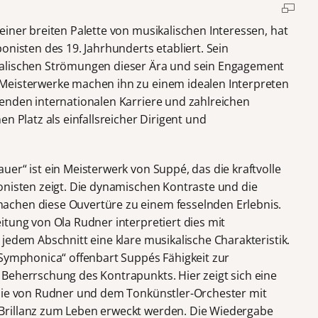
iner breiten Palette von musikalischen Interessen, hat
onisten des 19. Jahrhunderts etabliert. Sein
kalischen Strömungen dieser Ära und sein Engagement
Meisterwerke machen ihn zu einem idealen Interpreten
enden internationalen Karriere und zahlreichen
n Platz als einfallsreicher Dirigent und
er“ ist ein Meisterwerk von Suppé, das die kraftvolle
onisten zeigt. Die dynamischen Kontraste und die
chen diese Ouvertüre zu einem fesselnden Erlebnis.
itung von Ola Rudner interpretiert dies mit
jedem Abschnitt eine klare musikalische Charakteristik.
 Symphonica“ offenbart Suppés Fähigkeit zur
Beherrschung des Kontrapunkts. Hier zeigt sich eine
 die von Rudner und dem Tonkünstler-Orchester mit
Brillanz zum Leben erweckt werden. Die Wiedergabe