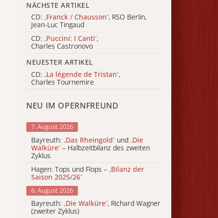
NÄCHSTE ARTIKEL
CD:
„
Franck / Chausson
“
, RSO Berlin,
Jean-Luc Tingaud
CD:
„
Puccini: I Canti
“
,
Charles Castronovo
NEUESTER ARTIKEL
CD:
„
La légende de Tristan
“
,
Charles Tournemire
NEU IM OPERNFREUND
7. August 2026
Bayreuth:
„
Das Rheingold
“
und
„
Die
Walküre
“
– Halbzeitbilanz des zweiten
Zyklus
Hagen: Tops und Flops –
„
Bilanz der
Saison 2025/26
“
6. August 2026
Bayreuth:
„
Die Walküre
“
, Richard Wagner
(zweiter Zyklus)