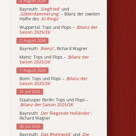
3. August 2026
Bayreuth:
„
Siegfried
“
und
„
Götterdämmerung
“
– Bilanz der zweiten
Hälfte des
„
KI-Rings
“
Wuppertal: Tops und Flops –
„
Bilanz der
Saison 2025/26
“
2. August 2026
Bayreuth:
„
Rienzi
“
, Richard Wagner
Mainz: Tops und Flops –
„
Bilanz der
Saison 2025/26
“
1. August 2026
Bonn: Tops und Flops –
„
Bilanz der
Saison 2025/26
“
31. Juli 2026
Staatsoper Berlin: Tops und Flops –
„
Bilanz der Saison 2025/26
“
Bayreuth:
„
Der fliegende Holländer
“
,
Richard Wagner
30. Juli 2026
Bayreuth:
„
Das Rheingold
“
und
„
Die