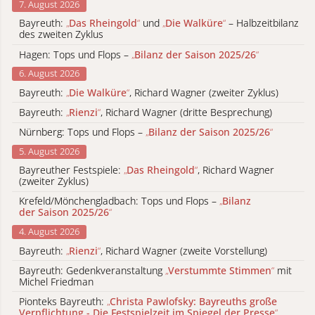
7. August 2026
Bayreuth:
„
Das Rheingold
“
und
„
Die Walküre
“
– Halbzeitbilanz
des zweiten Zyklus
Hagen: Tops und Flops –
„
Bilanz der Saison 2025/26
“
6. August 2026
Bayreuth:
„
Die Walküre
“
, Richard Wagner (zweiter Zyklus)
Bayreuth:
„
Rienzi
“
, Richard Wagner (dritte Besprechung)
Nürnberg: Tops und Flops –
„
Bilanz der Saison 2025/26
“
5. August 2026
Bayreuther Festspiele:
„
Das Rheingold
“
, Richard Wagner
(zweiter Zyklus)
Krefeld/Mönchengladbach: Tops und Flops –
„
Bilanz
der Saison 2025/26
“
4. August 2026
Bayreuth:
„
Rienzi
“
, Richard Wagner (zweite Vorstellung)
Bayreuth: Gedenkveranstaltung
„
Verstummte Stimmen
“
mit
Michel Friedman
Pionteks Bayreuth:
„
Christa Pawlofsky: Bayreuths große
Verpflichtung - Die Festspielzeit im Spiegel der Presse
“