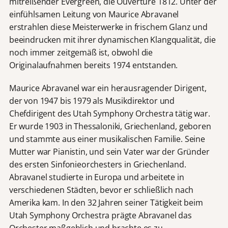
mitreißender Evergreen, die Ouvertüre 1812. Unter der
einfühlsamen Leitung von Maurice Abravanel
erstrahlen diese Meisterwerke in frischem Glanz und
beeindrucken mit ihrer dynamischen Klangqualität, die
noch immer zeitgemäß ist, obwohl die
Originalaufnahmen bereits 1974 entstanden.
Maurice Abravanel war ein herausragender Dirigent,
der von 1947 bis 1979 als Musikdirektor und
Chefdirigent des Utah Symphony Orchestra tätig war.
Er wurde 1903 in Thessaloniki, Griechenland, geboren
und stammte aus einer musikalischen Familie. Seine
Mutter war Pianistin, und sein Vater war der Gründer
des ersten Sinfonieorchesters in Griechenland.
Abravanel studierte in Europa und arbeitete in
verschiedenen Städten, bevor er schließlich nach
Amerika kam. In den 32 Jahren seiner Tätigkeit beim
Utah Symphony Orchestra prägte Abravanel das
Orchester maßgeblich und brachte es zu