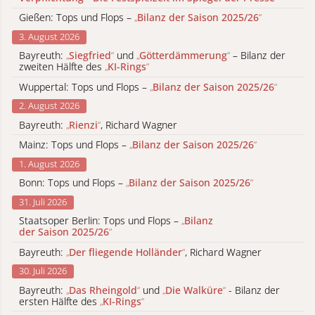
Gießen: Tops und Flops –
„
Bilanz der Saison 2025/26
“
3. August 2026
Bayreuth:
„
Siegfried
“
und
„
Götterdämmerung
“
– Bilanz der
zweiten Hälfte des
„
KI-Rings
“
Wuppertal: Tops und Flops –
„
Bilanz der Saison 2025/26
“
2. August 2026
Bayreuth:
„
Rienzi
“
, Richard Wagner
Mainz: Tops und Flops –
„
Bilanz der Saison 2025/26
“
1. August 2026
Bonn: Tops und Flops –
„
Bilanz der Saison 2025/26
“
31. Juli 2026
Staatsoper Berlin: Tops und Flops –
„
Bilanz
der Saison 2025/26
“
Bayreuth:
„
Der fliegende Holländer
“
, Richard Wagner
30. Juli 2026
Bayreuth:
„
Das Rheingold
“
und
„
Die Walküre
“
- Bilanz der
ersten Hälfte des
„
KI-Rings
“