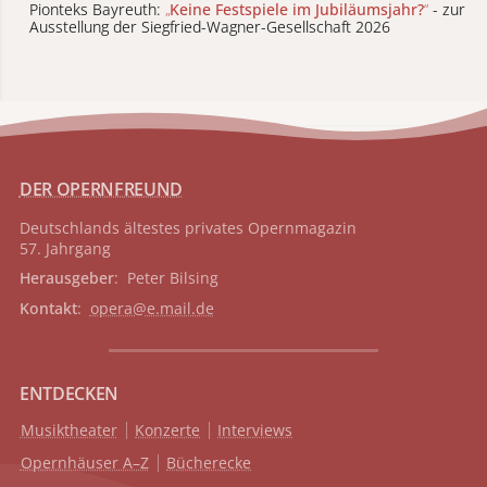
Pionteks Bayreuth:
„
Keine Festspiele im Jubiläumsjahr?
“
- zur
Ausstellung der Siegfried-Wagner-Gesellschaft 2026
DER OPERNFREUND
Deutschlands ältestes privates
Opernmagazin
57. Jahrgang
Herausgeber
: Peter Bilsing
Kontakt
:
opera@e.mail.de
ENTDECKEN
Musiktheater
Konzerte
Interviews
Opernhäuser A–Z
Bücherecke