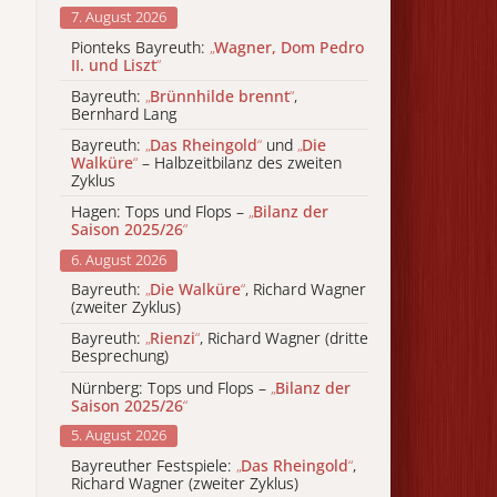
7. August 2026
Pionteks Bayreuth:
„
Wagner, Dom Pedro
II. und Liszt
“
Bayreuth:
„
Brünnhilde brennt
“
,
Bernhard Lang
Bayreuth:
„
Das Rheingold
“
und
„
Die
Walküre
“
– Halbzeitbilanz des zweiten
Zyklus
Hagen: Tops und Flops –
„
Bilanz der
Saison 2025/26
“
6. August 2026
Bayreuth:
„
Die Walküre
“
, Richard Wagner
(zweiter Zyklus)
Bayreuth:
„
Rienzi
“
, Richard Wagner (dritte
Besprechung)
Nürnberg: Tops und Flops –
„
Bilanz der
Saison 2025/26
“
5. August 2026
Bayreuther Festspiele:
„
Das Rheingold
“
,
Richard Wagner (zweiter Zyklus)