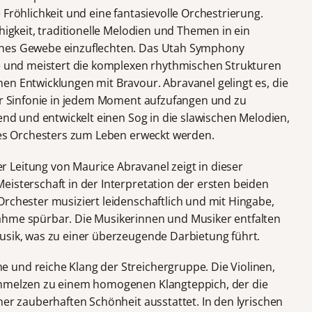
 Fröhlichkeit und eine fantasievolle Orchestrierung.
higkeit, traditionelle Melodien und Themen in ein
ches Gewebe einzuflechten. Das Utah Symphony
se und meistert die komplexen rhythmischen Strukturen
en Entwicklungen mit Bravour. Abravanel gelingt es, die
ser Sinfonie in jedem Moment aufzufangen und zu
ßend und entwickelt einen Sog in die slawischen Melodien,
 des Orchesters zum Leben erweckt werden.
 Leitung von Maurice Abravanel zeigt in dieser
eisterschaft in der Interpretation der ersten beiden
Orchester musiziert leidenschaftlich und mit Hingabe,
ahme spürbar. Die Musikerinnen und Musiker entfalten
usik, was zu einer überzeugende Darbietung führt.
 und reiche Klang der Streichergruppe. Die Violinen,
chmelzen zu einem homogenen Klangteppich, der die
ner zauberhaften Schönheit ausstattet. In den lyrischen