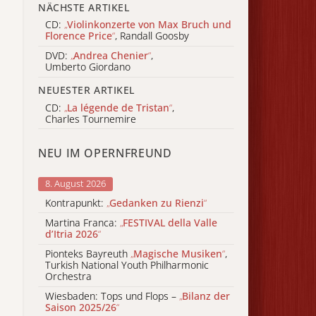
NÄCHSTE ARTIKEL
CD:
„
Violinkonzerte von Max Bruch und
Florence Price
“
, Randall Goosby
DVD:
„
Andrea Chenier
“
,
Umberto Giordano
NEUESTER ARTIKEL
CD:
„
La légende de Tristan
“
,
Charles Tournemire
NEU IM OPERNFREUND
8. August 2026
Kontrapunkt:
„
Gedanken zu Rienzi
“
Martina Franca:
„
FESTIVAL della Valle
d’Itria 2026
“
Pionteks Bayreuth
„
Magische Musiken
“
,
Turkish National Youth Philharmonic
Orchestra
Wiesbaden: Tops und Flops –
„
Bilanz der
Saison 2025/26
“