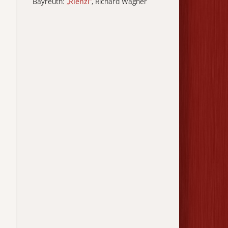
Bayreuth:
„
Rienzi
“
, Richard Wagner