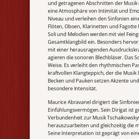
und getragenen Abschnitten der Musik en
eine Atmosphäre von Intimität und Emot
Niveau und verleihen den Sinfonien eine
Flöten, Oboen, Klarinetten und Fagotte
Soli und Melodien werden mit viel Feinge
Gesamtklangbild ein. Besonders hervorz
mit einer herausragenden Ausdruckskraf
agieren die sonoren Blechbläser. Das Sc
Weise. Es verleiht den rhythmischen Pa
kraftvollen Klangteppich, der die Musik
Becken und Pauken setzen Akzente und
besondere Intensität.
Maurice Abravanel dirigiert die Sinfon
Einfühlungsvermögen. Sein Dirigat ist g
Verbundenheit zur Musik Tschaikowskys.
herauszuarbeiten und gleichzeitig die 
Seine Interpretation ist geprägt von