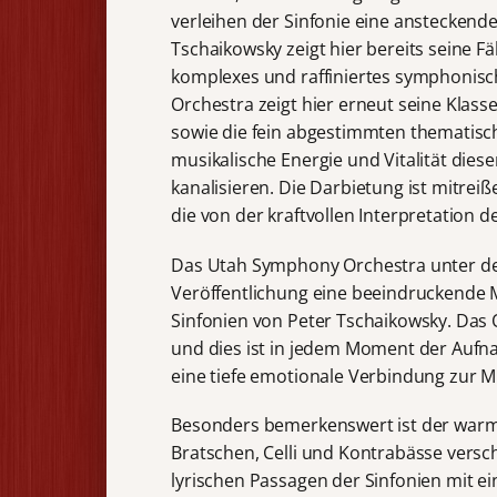
verleihen der Sinfonie eine ansteckende
Tschaikowsky zeigt hier bereits seine Fä
komplexes und raffiniertes symphonis
Orchestra zeigt hier erneut seine Klas
sowie die fein abgestimmten thematisch
musikalische Energie und Vitalität die
kanalisieren. Die Darbietung ist mitrei
die von der kraftvollen Interpretation
Das Utah Symphony Orchestra unter der
Veröffentlichung eine beeindruckende M
Sinfonien von Peter Tschaikowsky. Das 
und dies ist in jedem Moment der Aufn
eine tiefe emotionale Verbindung zur M
Besonders bemerkenswert ist der warme
Bratschen, Celli und Kontrabässe vers
lyrischen Passagen der Sinfonien mit ei