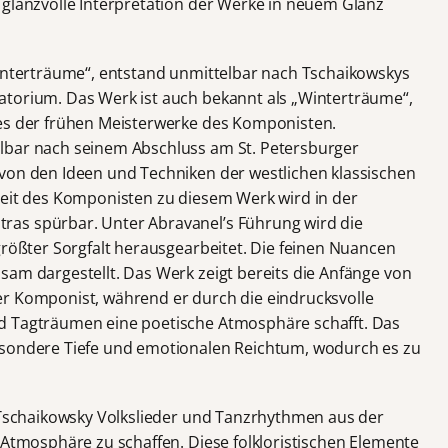
 glanzvolle Interpretation der Werke in neuem Glanz
Winterträume“, entstand unmittelbar nach Tschaikowskys
atorium. Das Werk ist auch bekannt als „Winterträume“,
nes der frühen Meisterwerke des Komponisten.
lbar nach seinem Abschluss am St. Petersburger
von den Ideen und Techniken der westlichen klassischen
heit des Komponisten zu diesem Werk wird in der
as spürbar. Unter Abravanel’s Führung wird die
größter Sorgfalt herausgearbeitet. Die feinen Nuancen
sam dargestellt. Das Werk zeigt bereits die Anfänge von
er Komponist, während er durch die eindrucksvolle
d Tagträumen eine poetische Atmosphäre schafft. Das
esondere Tiefe und emotionalen Reichtum, wodurch es zu
t Tschaikowsky Volkslieder und Tanzrhythmen aus der
 Atmosphäre zu schaffen. Diese folkloristischen Elemente