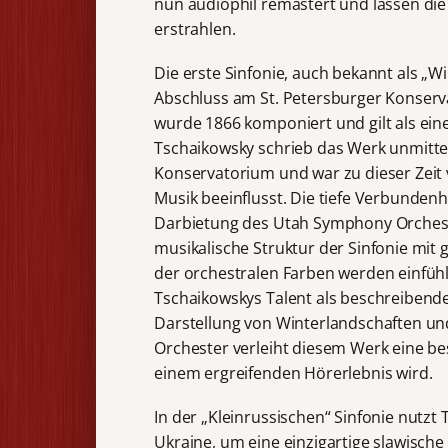
nun audiophil remastert und lassen die
erstrahlen.
Die erste Sinfonie, auch bekannt als „
Abschluss am St. Petersburger Konserv
wurde 1866 komponiert und gilt als ei
Tschaikowsky schrieb das Werk unmitte
Konservatorium und war zu dieser Zeit 
Musik beeinflusst. Die tiefe Verbunden
Darbietung des Utah Symphony Orchestr
musikalische Struktur der Sinfonie mit 
der orchestralen Farben werden einfühl
Tschaikowskys Talent als beschreibend
Darstellung von Winterlandschaften un
Orchester verleiht diesem Werk eine b
einem ergreifenden Hörerlebnis wird.
In der „Kleinrussischen“ Sinfonie nutz
Ukraine, um eine einzigartige slawische