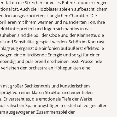
tfalten die Streicher ihr volles Potenzial und erzeugen
ionalität. Auch die Holzbläser spielen auf beachtlichem
n fein ausgearbeiteten, klanglichen Charakter. Die
 brillieren mit ihrem warmen und nuancierten Ton. Ihre
fühl interpretiert und fügen sich nahtlos in das
uheben sind die Soli der Oboe und der Klarinette, die
t und Sensibilität gespielt werden. Schön im Kontrast
hlagzeug ergänzt die Sinfonien auf äußerst effektvolle
ssagen eine mitreißende Energie und sorgt für einen
 lebendig und pulsierend erscheinen lässt. Prasselnde
 verleihen den orchestralen Höhepunkten eine
ien mit großer Sachkenntnis und künstlerischem
eprägt von einer klaren Struktur und einer tiefen
 Er versteht es, die emotionale Tiefe der Werke
musikalischen Spannungsbögen meisterhaft zu gestalten.
 einem ausgewogenen Zusammenspiel der