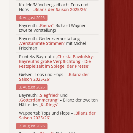
Krefeld/Mönchengladbach: Tops und
Flops –
„
Bilanz der Saison 2025/26
“
4. August 2026
Bayreuth:
„
Rienzi
“
, Richard Wagner
(zweite Vorstellung)
Bayreuth: Gedenkveranstaltung
„
Verstummte Stimmen
“
mit Michel
Friedman
Pionteks Bayreuth:
„
Christa Pawlofsky:
Bayreuths große Verpflichtung - Die
Festspielzeit im Spiegel der Presse
“
Gießen: Tops und Flops –
„
Bilanz der
Saison 2025/26
“
3. August 2026
Bayreuth:
„
Siegfried
“
und
„
Götterdämmerung
“
– Bilanz der zweiten
Hälfte des
„
KI-Rings
“
Wuppertal: Tops und Flops –
„
Bilanz der
Saison 2025/26
“
2. August 2026