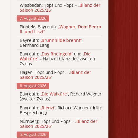
Wiesbaden: Tops und Flops –
„
Bilanz der
Saison 2025/26
“
7. August 2026
Pionteks Bayreuth:
„
Wagner, Dom Pedro
II. und Liszt
“
Bayreuth:
„
Brünnhilde brennt
“
,
Bernhard Lang
Bayreuth:
„
Das Rheingold
“
und
„
Die
Walküre
“
– Halbzeitbilanz des zweiten
Zyklus
Hagen: Tops und Flops –
„
Bilanz der
Saison 2025/26
“
6. August 2026
Bayreuth:
„
Die Walküre
“
, Richard Wagner
(zweiter Zyklus)
Bayreuth:
„
Rienzi
“
, Richard Wagner (dritte
Besprechung)
Nürnberg: Tops und Flops –
„
Bilanz der
Saison 2025/26
“
5. August 2026