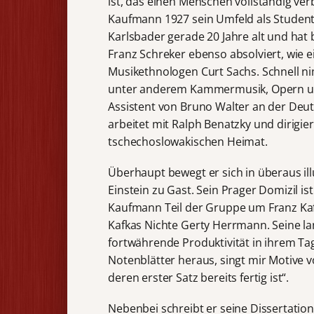
ist, das einen Menschen vollständig ve
Kaufmann 1927 sein Umfeld als Student a
Karlsbader gerade 20 Jahre alt und hat b
Franz Schreker ebenso absolviert, wie 
Musikethnologen Curt Sachs. Schnell n
unter anderem Kammermusik, Opern und 
Assistent von Bruno Walter an der Deu
arbeitet mit Ralph Benatzky und dirigier
tschechoslowakischen Heimat.
Überhaupt bewegt er sich in überaus illus
Einstein zu Gast. Sein Prager Domizil is
Kaufmann Teil der Gruppe um Franz Kafk
Kafkas Nichte Gerty Herrmann. Seine la
fortwährende Produktivität in ihrem Ta
Notenblätter heraus, singt mir Motive vo
deren erster Satz bereits fertig ist“.
Nebenbei schreibt er seine Dissertation