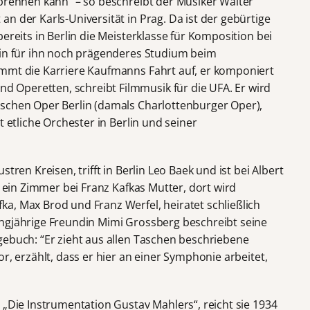
rbrennen kann“ – so beschreibt der Musiker Walter
n der Karls-Universität in Prag. Da ist der gebürtige
ereits in Berlin die Meisterklasse für Komposition bei
ein für ihn noch prägenderes Studium beim
immt die Karriere Kaufmanns Fahrt auf, er komponiert
Operetten, schreibt Filmmusik für die UFA. Er wird
tschen Oper Berlin (damals Charlottenburger Oper),
t etliche Orchester in Berlin und seiner
tren Kreisen, trifft in Berlin Leo Baek und ist bei Albert
t ein Zimmer bei Franz Kafkas Mutter, dort wird
a, Max Brod und Franz Werfel, heiratet schließlich
ngjährige Freundin Mimi Grossberg beschreibt seine
gebuch: “Er zieht aus allen Taschen beschriebene
r, erzählt, dass er hier an einer Symphonie arbeitet,
 „Die Instrumentation Gustav Mahlers“, reicht sie 1934