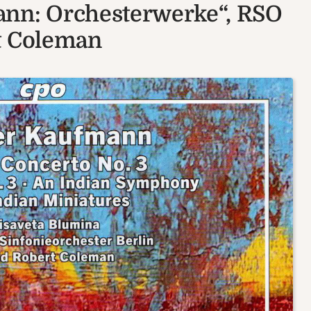
ann: Orchesterwerke“, RSO
t Coleman