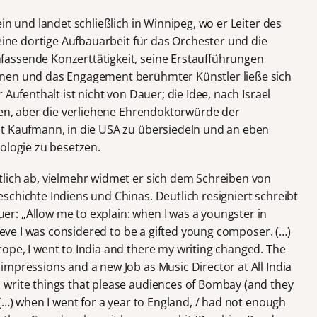
in und landet schließlich in Winnipeg, wo er Leiter des
seine dortige Aufbauarbeit für das Orchester und die
assende Konzerttätigkeit, seine Erstaufführungen
nen und das Engagement berühmter Künstler ließe sich
 Aufenthalt ist nicht von Dauer; die Idee, nach Israel
ren, aber die verliehene Ehrendoktorwürde der
st Kaufmann, in die USA zu übersiedeln und an eben
ologie zu besetzen.
lich ab, vielmehr widmet er sich dem Schreiben von
chichte Indiens und Chinas. Deutlich resigniert schreibt
: „Allow me to explain: when I was a youngster in
lieve I was considered to be a gifted young composer. (…)
ope, I went to India and there my writing changed. The
mpressions and a new Job as Music Director at All India
write things that please audiences of Bombay (and they
 (…) when I went for a year to England, / had not enough