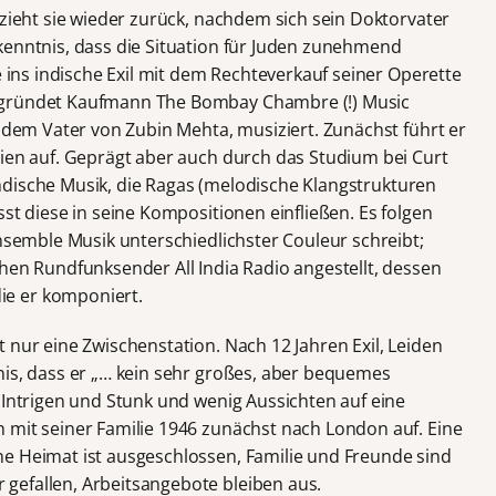
 zieht sie wieder zurück, nachdem sich sein Doktorvater
kenntnis, dass die Situation für Juden zunehmend
e ins indische Exil mit dem Rechteverkauf seiner Operette
 gründet Kaufmann The Bombay Chambre (!) Music
, dem Vater von Zubin Mehta, musiziert. Zunächst führt er
dien auf. Geprägt aber auch durch das Studium bei Curt
e indische Musik, die Ragas (melodische Klangstrukturen
sst diese in seine Kompositionen einfließen. Es folgen
Ensemble Musik unterschiedlichster Couleur schreibt;
hen Rundfunksender All India Radio angestellt, dessen
e er komponiert.
 nur eine Zwischenstation. Nach 12 Jahren Exil, Leiden
nis, dass er „… kein sehr großes, aber bequemes
 Intrigen und Stunk und wenig Aussichten auf eine
 mit seiner Familie 1946 zunächst nach London auf. Eine
e Heimat ist ausgeschlossen, Familie und Freunde sind
gefallen, Arbeitsangebote bleiben aus.