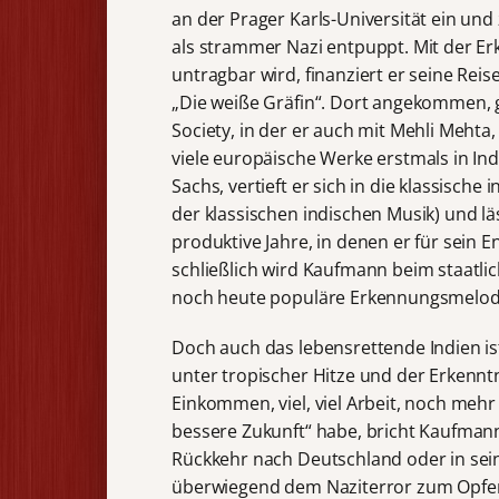
an der Prager Karls-Universität ein und
als strammer Nazi entpuppt. Mit der Er
untragbar wird, finanziert er seine Reis
„Die weiße Gräfin“. Dort angekommen,
Society, in der er auch mit Mehli Mehta
viele europäische Werke erstmals in In
Sachs, vertieft er sich in die klassisch
der klassischen indischen Musik) und lä
produktive Jahre, in denen er für sein 
schließlich wird Kaufmann beim staatlic
noch heute populäre Erkennungsmelodi
Doch auch das lebensrettende Indien ist
unter tropischer Hitze und der Erkennt
Einkommen, viel, viel Arbeit, noch mehr
bessere Zukunft“ habe, bricht Kaufmann
Rückkehr nach Deutschland oder in sein
überwiegend dem Naziterror zum Opfer 