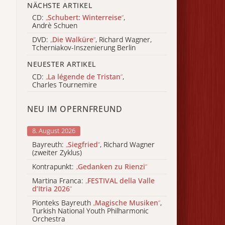
NÄCHSTE ARTIKEL
CD:
„
Schubert: Winterreise
“
,
Andrè Schuen
DVD:
„
Die Walküre
“
, Richard Wagner,
Tcherniakov-Inszenierung Berlin
NEUESTER ARTIKEL
CD:
„
La légende de Tristan
“
,
Charles Tournemire
NEU IM OPERNFREUND
8. August 2026
Bayreuth:
„
Siegfried
“
, Richard Wagner
(zweiter Zyklus)
Kontrapunkt:
„
Gedanken zu Rienzi
“
Martina Franca:
„
FESTIVAL della Valle
d’Itria 2026
“
Pionteks Bayreuth
„
Magische Musiken
“
,
Turkish National Youth Philharmonic
Orchestra