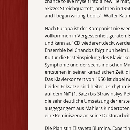
chance to live myself into a new Heimat
Skizze: Streichquartett) and then in 1956
and I began writing books“. Walter Kau
Nach Europa ist der Komponist nie wi
vollkommen in Vergessenheit geraten. E
und kann auf CD wiederentdeckt werd
Ensemble bei Chandos folgt nun beim 
Kultur die Ersteinspielung des Klavierko
Symphonie und der sechs indischen Min
entstehen in seiner kanadischen Zeit, d
Das Klavierkonzert von 1950 ist dabei n
beiden Ecksätze sind heiter bis rhythmi
auf dem Nil“ (1. Satz) bis Strawinskys P
die sehr deutliche Umsetzung der ersten 
ausgegangen“ aus Mahlers Kindertotenl
eine Reminiszenz an seine Doktorarbei
Die Pianistin Elisaveta Blumina, Expert