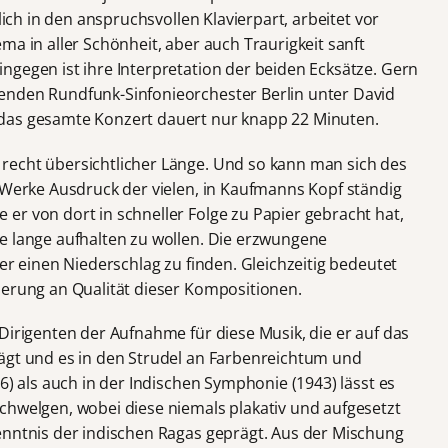
lich in den anspruchsvollen Klavierpart, arbeitet vor
ma in aller Schönheit, aber auch Traurigkeit sanft
ngegen ist ihre Interpretation der beiden Ecksätze. Gern
enden Rundfunk-Sinfonieorchester Berlin unter David
das gesamte Konzert dauert nur knapp 22 Minuten.
recht übersichtlicher Länge. Und so kann man sich des
e Werke Ausdruck der vielen, in Kaufmanns Kopf ständig
er von dort in schneller Folge zu Papier gebracht hat,
e lange aufhalten zu wollen. Die erzwungene
ier einen Niederschlag zu finden. Gleichzeitig bedeutet
derung an Qualität dieser Kompositionen.
Dirigenten der Aufnahme für diese Musik, die er auf das
ägt und es in den Strudel an Farbenreichtum und
6) als auch in der Indischen Symphonie (1943) lässt es
chwelgen, wobei diese niemals plakativ und aufgesetzt
enntnis der indischen Ragas geprägt. Aus der Mischung