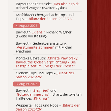
Bayreuther Festspiele:
„
Das Rheingold
“
,
Richard Wagner (zweiter Zyklus)
Krefeld/Mönchengladbach: Tops und
Flops –
„
Bilanz der Saison 2025/26
“
4. August 2026
Bayreuth:
„
Rienzi
“
, Richard Wagner
(zweite Vorstellung)
Bayreuth: Gedenkveranstaltung
„
Verstummte Stimmen
“
mit Michel
Friedman
Pionteks Bayreuth:
„
Christa Pawlofsky:
Bayreuths große Verpflichtung - Die
Festspielzeit im Spiegel der Presse
“
Gießen: Tops und Flops –
„
Bilanz der
Saison 2025/26
“
3. August 2026
Bayreuth:
„
Siegfried
“
und
„
Götterdämmerung
“
– Bilanz der zweiten
Hälfte des
„
KI-Rings
“
Wuppertal: Tops und Flops –
„
Bilanz der
Saison 2025/26
“