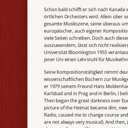
Schon bald schifft er sich nach Kanada e
örtlichen Orchesters wird. Allein über 
gesamte Musikszene, seine überaus umf
europäischer, auch eigener Kompositio
viele Seiten schreiben. Doch auch dieser
auszuwandern, lässt sich nicht realisie
Universität Bloomington 1955 veranlas
jener Uni einen Lehrstuhl für Musikethn
Seine Kompositionstätigkeit nimmt deut
wissenschaftlichen Büchern zur Musikges
er 1979 seinem Freund Hans Moldenhauer
Karlsbad and in Prag and in Berlin, I be
Then began the great darkness over Eur
picture of the Heimat became dim, new i
Radio, caused me to change course and 
are not always very musical). And then,