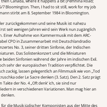
, then Canada, where it happens a bit (Pemhina Road;
/7 Bloomington. Then, I had to sit still, work for my job
fmann stirbt am 8. September 1984 in Bloomington.
eder zurückgekommen und seine Musik ist nahezu
rst seit wenigen Jahren wird sein Werk nun zugänglich
en. Einer Aufnahme von Kammermusik mit dem ARC-
Label CPO in Zusammenarbeit mit Deutschlandradio
nzertes No. 3, seiner dritten Sinfonie, der Indischen
iaturen. Das Solistenkonzert und die Miniaturen
ie beiden Sinfonien während der Jahre im indischen Exil.
och sehr der europäischen Tradition verpflichtet. Die
sch zackig, lassen gelegentlich an Filmmusik wie von „Tod
etruschka oder Le Sacre denken (3. Satz). Den 2. Satz prägt
Takte der No. 4 „Oft denk‘ ich, sie sind nur
iedern in verschiedenen Variationen. Man mag hier an
t denken.
in für die Musik jüdischer Komponisten aus der Mitte des