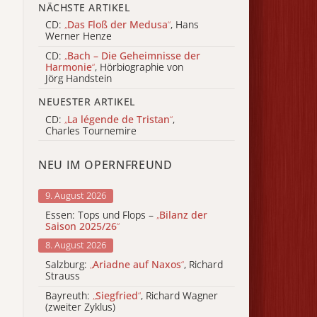
NÄCHSTE ARTIKEL
CD:
„
Das Floß der Medusa
“
, Hans
Werner Henze
CD:
„
Bach – Die Geheimnisse der
Harmonie
“
, Hörbiographie von
Jörg Handstein
NEUESTER ARTIKEL
CD:
„
La légende de Tristan
“
,
Charles Tournemire
NEU IM OPERNFREUND
9. August 2026
Essen: Tops und Flops –
„
Bilanz der
Saison 2025/26
“
8. August 2026
Salzburg:
„
Ariadne auf Naxos
“
, Richard
Strauss
Bayreuth:
„
Siegfried
“
, Richard Wagner
(zweiter Zyklus)