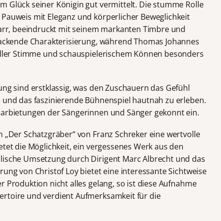
m Glück seiner Königin gut vermittelt. Die stumme Rolle
 Pauweis mit Eleganz und körperlicher Beweglichkeit
fnarr, beeindruckt mit seinem markanten Timbre und
e packende Charakterisierung, während Thomas Johannes
tvoller Stimme und schauspielerischem Können besonders
nung sind erstklassig, was den Zuschauern das Gefühl
n und das faszinierende Bühnenspiel hautnah zu erleben.
 Darbietungen der Sängerinnen und Sänger gekonnt ein.
n „Der Schatzgräber“ von Franz Schreker eine wertvolle
etet die Möglichkeit, ein vergessenes Werk aus den
alische Umsetzung durch Dirigent Marc Albrecht und das
rung von Christof Loy bietet eine interessante Sichtweise
r Produktion nicht alles gelang, so ist diese Aufnahme
ertoire und verdient Aufmerksamkeit für die