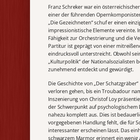
Franz Schreker war ein österreichischer
einer der führenden Opernkomponisten 
„Die Gezeichneten“ schuf er einen einzi
impressionistische Elemente vereinte. 
Fähigkeit zur Orchestrierung und die
Partitur ist geprägt von einer mitreiße
eindrucksvoll unterstreicht. Obwohl sei
„Kulturpolitik“ der Nationalsozialisten
zunehmend entdeckt und gewürdigt.
Die Geschichte von „Der Schatzgräber“
verloren gehen, bis ein Troubadour nam
Inszenierung von Christof Loy präsentier
der Schwerpunkt auf psychologischem 
nahezu komplett aus. Dies ist bedauer
vorgegebenen Handlung fehlt, die für 
interessanter erscheinen lässt. Das ein
schwarzem Marmor erinnert ein wenig a