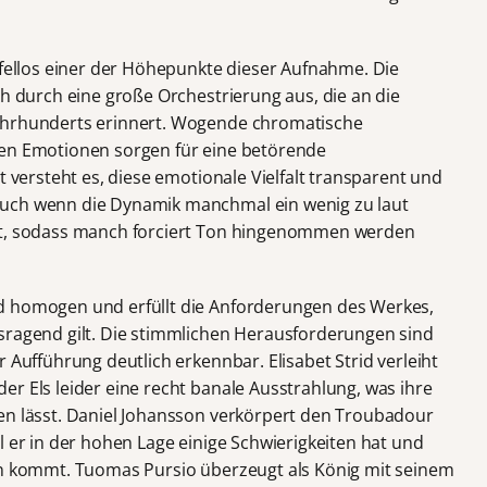
ifellos einer der Höhepunkte dieser Aufnahme. Die
ch durch eine große Orchestrierung aus, die an die
Jahrhunderts erinnert. Wogende chromatische
ten Emotionen sorgen für eine betörende
t versteht es, diese emotionale Vielfalt transparent und
auch wenn die Dynamik manchmal ein wenig zu laut
ert, sodass manch forciert Ton hingenommen werden
d homogen und erfüllt die Anforderungen des Werkes,
sragend gilt. Die stimmlichen Herausforderungen sind
 Aufführung deutlich erkennbar. Elisabet Strid verleiht
r Els leider eine recht banale Ausstrahlung, was ihre
en lässt. Daniel Johansson verkörpert den Troubadour
l er in der hohen Lage einige Schwierigkeiten hat und
ten kommt. Tuomas Pursio überzeugt als König mit seinem