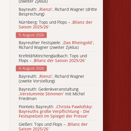
(zweiter Zyklus)
Bayreuth:
„
Rienzi
“
, Richard Wagner (dritte
Besprechung)
Nürnberg: Tops und Flops –
„
Bilanz der
Saison 2025/26
“
5. August 2026
Bayreuther Festspiele:
„
Das Rheingold
“
,
Richard Wagner (zweiter Zyklus)
Krefeld/Mönchengladbach: Tops und
Flops –
„
Bilanz der Saison 2025/26
“
4. August 2026
Bayreuth:
„
Rienzi
“
, Richard Wagner
(zweite Vorstellung)
Bayreuth: Gedenkveranstaltung
„
Verstummte Stimmen
“
mit Michel
Friedman
Pionteks Bayreuth:
„
Christa Pawlofsky:
Bayreuths große Verpflichtung - Die
Festspielzeit im Spiegel der Presse
“
Gießen: Tops und Flops –
„
Bilanz der
Saison 2025/26
“