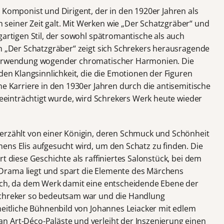
 Komponist und Dirigent, der in den 1920er Jahren als
seiner Zeit galt. Mit Werken wie „Der Schatzgräber“ und
gartigen Stil, der sowohl spätromantische als auch
In „Der Schatzgräber“ zeigt sich Schrekers herausragende
 Verwendung wogender chromatischer Harmonien. Die
nden Klangsinnlichkeit, die die Emotionen der Figuren
ne Karriere in den 1930er Jahren durch die antisemitische
 beeinträchtigt wurde, wird Schrekers Werk heute wieder
 erzählt von einer Königin, deren Schmuck und Schönheit
ens Elis aufgesucht wird, um den Schatz zu finden. Die
t diese Geschichte als raffiniertes Salonstück, bei dem
Drama liegt und spart die Elemente des Märchens
lich, da dem Werk damit eine entscheidende Ebene der
Schreker so bedeutsam war und die Handlung
heitliche Bühnenbild von Johannes Leiacker mit edlem
n Art-Déco-Paläste und verleiht der Inszenierung einen