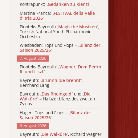
Kontrapunkt:
„
Gedanken zu Rienzi
“
Martina Franca:
„
FESTIVAL della Valle
d’Itria 2026
“
Pionteks Bayreuth
„
Magische Musiken
“
,
Turkish National Youth Philharmonic
Orchestra
Wiesbaden: Tops und Flops –
„
Bilanz der
Saison 2025/26
“
7. August 2026
Pionteks Bayreuth:
„
Wagner, Dom Pedro
II. und Liszt
“
Bayreuth:
„
Brünnhilde brennt
“
,
Bernhard Lang
Bayreuth:
„
Das Rheingold
“
und
„
Die
Walküre
“
– Halbzeitbilanz des zweiten
Zyklus
Hagen: Tops und Flops –
„
Bilanz der
Saison 2025/26
“
6. August 2026
Bayreuth:
„
Die Walküre
“
, Richard Wagner