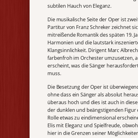
subtilen Hauch von Eleganz.
Die musikalische Seite der Oper ist zwe
Partitur von Franz Schreker zeichnet si
mitreißende Romantik des späten 19. 
Harmonien und die lautstark inszenier
Klangsinnlichkeit. Dirigent Marc Albrech
farbenfroh im Orchester umzusetzen, 
erscheint, was die Sänger herausford
muss.
Die Besetzung der Oper ist überwiegen
ohne dass ein Sänger als absolut herau
überaus hoch und dies ist auch in dieser
der dunklen und beängstigenden Figur de
Rolle etwas zu eindimensional erschein
Elis mit Eleganz und Spielfreude, obwoh
hier in die Grenzen seiner Möglichkei