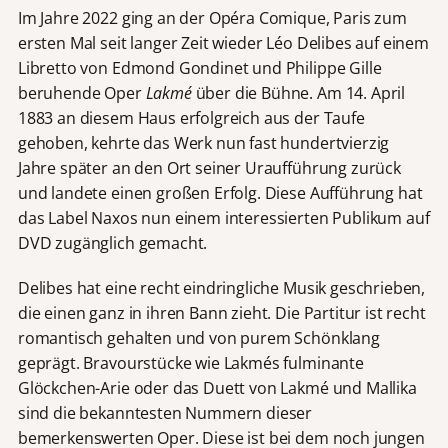
Im Jahre 2022 ging an der Opéra Comique, Paris zum
ersten Mal seit langer Zeit wieder Léo Delibes auf einem
Libretto von Edmond Gondinet und Philippe Gille
beruhende Oper
Lakmé
über die Bühne. Am 14. April
1883 an diesem Haus erfolgreich aus der Taufe
gehoben, kehrte das Werk nun fast hundertvierzig
Jahre später an den Ort seiner Uraufführung zurück
und landete einen großen Erfolg. Diese Aufführung hat
das Label Naxos nun einem interessierten Publikum auf
DVD zugänglich gemacht.
Delibes hat eine recht eindringliche Musik geschrieben,
die einen ganz in ihren Bann zieht. Die Partitur ist recht
romantisch gehalten und von purem Schönklang
geprägt. Bravourstücke wie Lakmés fulminante
Glöckchen-Arie oder das Duett von Lakmé und Mallika
sind die bekanntesten Nummern dieser
bemerkenswerten Oper. Diese ist bei dem noch jungen