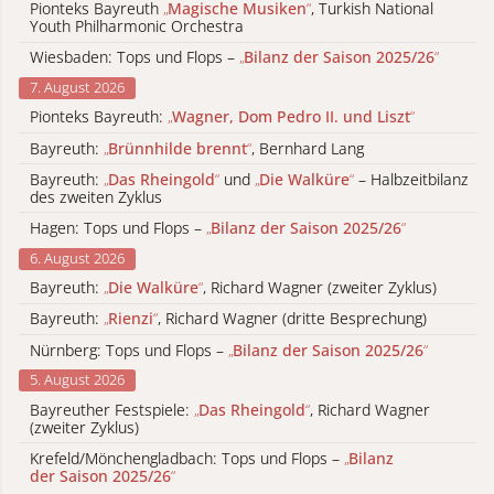
Pionteks Bayreuth
„
Magische Musiken
“
, Turkish National
Youth Philharmonic Orchestra
Wiesbaden: Tops und Flops –
„
Bilanz der Saison 2025/26
“
7. August 2026
Pionteks Bayreuth:
„
Wagner, Dom Pedro II. und Liszt
“
Bayreuth:
„
Brünnhilde brennt
“
, Bernhard Lang
Bayreuth:
„
Das Rheingold
“
und
„
Die Walküre
“
– Halbzeitbilanz
des zweiten Zyklus
Hagen: Tops und Flops –
„
Bilanz der Saison 2025/26
“
6. August 2026
Bayreuth:
„
Die Walküre
“
, Richard Wagner (zweiter Zyklus)
Bayreuth:
„
Rienzi
“
, Richard Wagner (dritte Besprechung)
Nürnberg: Tops und Flops –
„
Bilanz der Saison 2025/26
“
5. August 2026
Bayreuther Festspiele:
„
Das Rheingold
“
, Richard Wagner
(zweiter Zyklus)
Krefeld/Mönchengladbach: Tops und Flops –
„
Bilanz
der Saison 2025/26
“