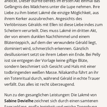
anlockt. Dieser durfte bereits im ersten Akt einmal das
Gefängnis des Mädchens unter die Lupe nehmen. Ihre
Liebe zu ihm bietet Lakmé die einzige Möglichkeit, aus
ihrem Kerker auszubrechen. Angesichts des
Verlöbnisses Géralds mit Ellen ist diese Liebe indes zum
Scheitern verurteilt. Dies muss Lakmé im dritten Akt,
der von einem dunklen Nachthimmel und einem
Blütenteppich, auf dem der verwundete Gérald liegt,
dominiert wird, schmerzlich erkennen. Gänzlich
desillusioniert setzt sie ihrem Leben ein Ende. Bei Pelly
isst sie entgegen der Vorlage keine giftige Blüte,
sondern beschmiert sich Gesicht und Hals mit einer
todbringenden weißen Masse. Nilakantha führt an ihr
ein Totenritual durch, während Gérald in echte Trauer
verfällt. Das alles ist recht überzeugend.
Nun zu den gesanglichen Leistungen: Die Lakmé von
Sabine Devielhe
zeichnet sich durch einen samtenen
Sopranklang, große Innigkeit und weiche Tongebung