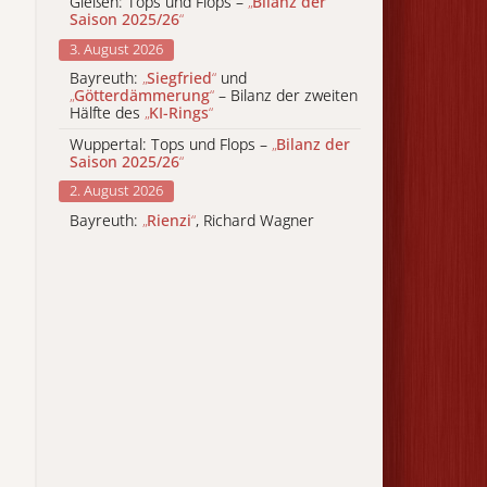
Gießen: Tops und Flops –
„
Bilanz der
Saison 2025/26
“
3. August 2026
Bayreuth:
„
Siegfried
“
und
„
Götterdämmerung
“
– Bilanz der zweiten
Hälfte des
„
KI-Rings
“
Wuppertal: Tops und Flops –
„
Bilanz der
Saison 2025/26
“
2. August 2026
Bayreuth:
„
Rienzi
“
, Richard Wagner