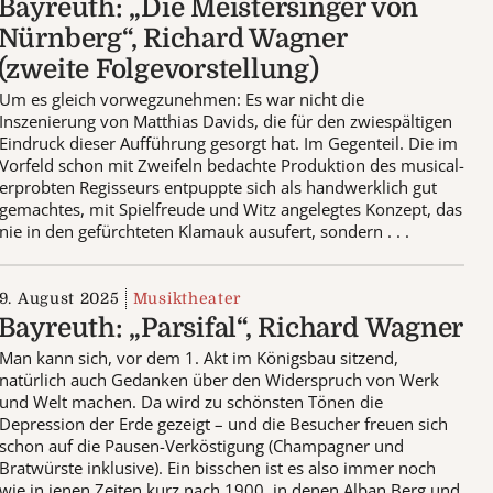
Bayreuth: „Die Meistersinger von
Nürnberg“, Richard Wagner
(zweite Folgevorstellung)
Um es gleich vorwegzunehmen: Es war nicht die
Inszenierung von Matthias Davids, die für den zwiespältigen
Eindruck dieser Aufführung gesorgt hat. Im Gegenteil. Die im
Vorfeld schon mit Zweifeln bedachte Produktion des musical-
erprobten Regisseurs entpuppte sich als handwerklich gut
gemachtes, mit Spielfreude und Witz angelegtes Konzept, das
nie in den gefürchteten Klamauk ausufert, sondern . . .
9. August 2025
Musiktheater
Bayreuth: „Parsifal“, Richard Wagner
Man kann sich, vor dem 1. Akt im Königsbau sitzend,
natürlich auch Gedanken über den Widerspruch von Werk
und Welt machen. Da wird zu schönsten Tönen die
Depression der Erde gezeigt – und die Besucher freuen sich
schon auf die Pausen-Verköstigung (Champagner und
Bratwürste inklusive). Ein bisschen ist es also immer noch
wie in jenen Zeiten kurz nach 1900, in denen Alban Berg und