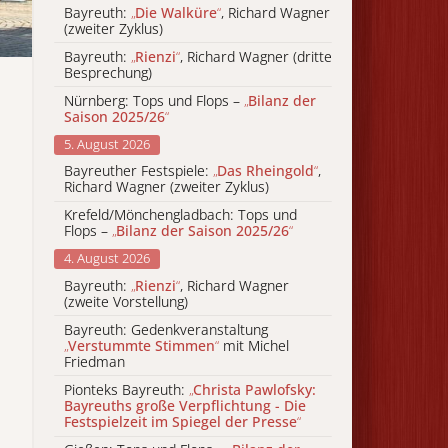
Bayreuth:
„
Die Walküre
“
, Richard Wagner
(zweiter Zyklus)
Bayreuth:
„
Rienzi
“
, Richard Wagner (dritte
Besprechung)
Nürnberg: Tops und Flops –
„
Bilanz der
Saison 2025/26
“
5. August 2026
Bayreuther Festspiele:
„
Das Rheingold
“
,
Richard Wagner (zweiter Zyklus)
Krefeld/Mönchengladbach: Tops und
Flops –
„
Bilanz der Saison 2025/26
“
4. August 2026
Bayreuth:
„
Rienzi
“
, Richard Wagner
(zweite Vorstellung)
Bayreuth: Gedenkveranstaltung
„
Verstummte Stimmen
“
mit Michel
Friedman
Pionteks Bayreuth:
„
Christa Pawlofsky:
Bayreuths große Verpflichtung - Die
Festspielzeit im Spiegel der Presse
“