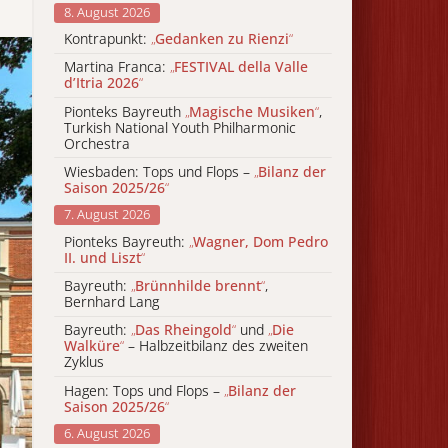
8. August 2026
Kontrapunkt:
„
Gedanken zu Rienzi
“
Martina Franca:
„
FESTIVAL della Valle
d’Itria 2026
“
Pionteks Bayreuth
„
Magische Musiken
“
,
Turkish National Youth Philharmonic
Orchestra
Wiesbaden: Tops und Flops –
„
Bilanz der
Saison 2025/26
“
7. August 2026
Pionteks Bayreuth:
„
Wagner, Dom Pedro
II. und Liszt
“
Bayreuth:
„
Brünnhilde brennt
“
,
Bernhard Lang
Bayreuth:
„
Das Rheingold
“
und
„
Die
Walküre
“
– Halbzeitbilanz des zweiten
Zyklus
Hagen: Tops und Flops –
„
Bilanz der
Saison 2025/26
“
6. August 2026