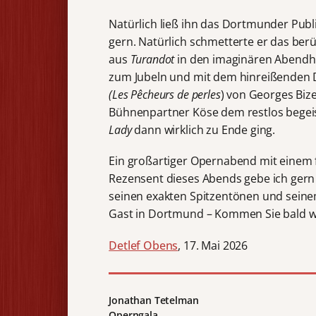
Natürlich ließ ihn das Dortmunder Pub
gern. Natürlich schmetterte er das be
aus
Turandot
in den imaginären Abendh
zum Jubeln und mit dem hinreißenden 
(Les Pêcheurs de perles
) von Georges Biz
Bühnenpartner Köse dem restlos begei
Lady
dann wirklich zu Ende ging.
Ein großartiger Opernabend mit einem f
Rezensent dieses Abends gebe ich gern 
seinen exakten Spitzentönen und seinem
Gast in Dortmund – Kommen Sie bald wi
Detlef Obens
, 17. Mai 2026
Jonathan Tetelman
Operngala