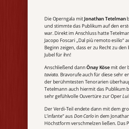
Die Operngala mit
Jonathan Tetelman
b
und stimmte das Publikum auf den erst
war. Direkt im Anschluss hatte Tetelma
Jacopo Foscari „Dal più remoto esilio“ 
Beginn zeigen, dass er zu Recht zu den 
Jubel für ihn!
Anschließend dann
Önay Köse
mit der 
taviata.
Bravorufe auch für diese sehr e
der berühmtesten Tenorarien überhaupt
Tetelmann auch hiermit das Publikum be
sehr gefühlvolle Ouvertüre zur Oper
Lui
Der Verdi-Teil endete dann mit dem gro
L’infante“ aus
Don Carlo
in dem Jonathan
Höchstform verschmelzen ließen. Das P