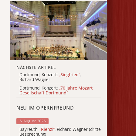
NÄCHSTE ARTIKEL
Dortmund, Konzert:
„
Siegfried
“
,
Richard Wagner
Dortmund, Konzert:
„
70 Jahre Mozart
Gesellschaft Dortmund
“
NEU IM OPERNFREUND
6. August 2026
Bayreuth:
„
Rienzi
“
, Richard Wagner (dritte
Besprechung)