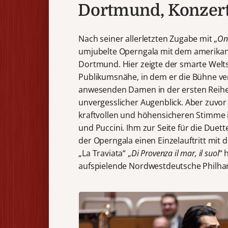
Dortmund, Konzert
Nach seiner allerletzten Zugabe mit „
On
umjubelte Operngala mit dem amerikan
Dortmund. Hier zeigte der smarte Welt
Publikumsnähe, in dem er die Bühne ver
anwesenden Damen in der ersten Reihe 
unvergesslicher Augenblick. Aber zuvor
kraftvollen und höhensicheren Stimme 
und Puccini. Ihm zur Seite für die Duet
der Operngala einen Einzelauftritt mit
„La Traviata“ „
Di Provenza il mar, il suol
“ 
aufspielende Nordwestdeutsche Philha