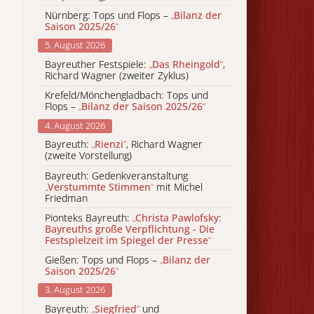
Nürnberg: Tops und Flops –
„
Bilanz der
Saison 2025/26
“
5. August 2026
Bayreuther Festspiele:
„
Das Rheingold
“
,
Richard Wagner (zweiter Zyklus)
Krefeld/Mönchengladbach: Tops und
Flops –
„
Bilanz der Saison 2025/26
“
4. August 2026
Bayreuth:
„
Rienzi
“
, Richard Wagner
(zweite Vorstellung)
Bayreuth: Gedenkveranstaltung
„
Verstummte Stimmen
“
mit Michel
Friedman
Pionteks Bayreuth:
„
Christa Pawlofsky:
Bayreuths große Verpflichtung - Die
Festspielzeit im Spiegel der Presse
“
Gießen: Tops und Flops –
„
Bilanz der
Saison 2025/26
“
3. August 2026
Bayreuth:
„
Siegfried
“
und