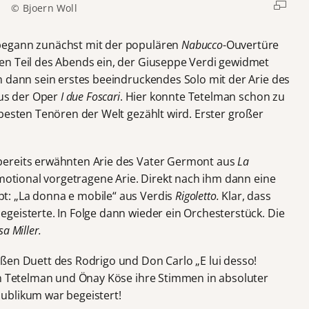
© Bjoern Woll
egann zunächst mit der populären
Nabucco
-Ouvertüre
en Teil des Abends ein, der Giuseppe Verdi gewidmet
n dann sein erstes beeindruckendes Solo mit der Arie des
aus der Oper
I due Foscari
. Hier konnte Tetelman schon zu
besten Tenören der Welt gezählt wird. Erster großer
bereits erwähnten Arie des Vater Germont aus
La
motional vorgetragene Arie. Direkt nach ihm dann eine
: „La donna e mobile“ aus Verdis
Rigoletto.
Klar, dass
geisterte. In Folge dann wieder ein Orchesterstück. Die
sa Miller.
ßen Duett des Rodrigo und Don Carlo „E lui desso!
 Tetelman und Önay Köse ihre Stimmen in absoluter
ublikum war begeistert!