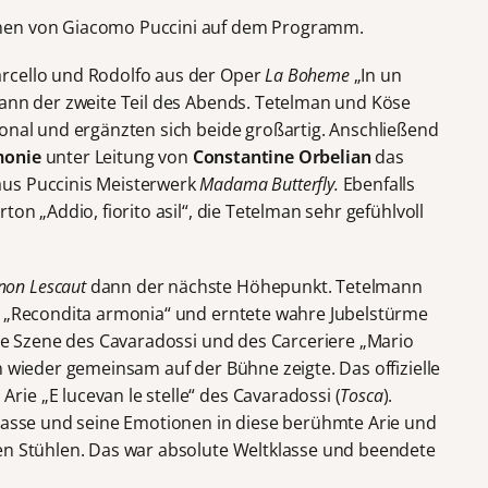
nen von Giacomo Puccini auf dem Programm.
rcello und Rodolfo aus der Oper
La Boheme
„In un
gann der zweite Teil des Abends. Tetelman und Köse
ional und ergänzten sich beide großartig. Anschließend
monie
unter Leitung von
Constantine Orbelian
das
aus Puccinis Meisterwerk
Madama Butterfly.
Ebenfalls
ton „Addio, fiorito asil“, die Tetelman sehr gefühlvoll
on Lescaut
dann der nächste Höhepunkt. Tetelmann
„Recondita armonia“ und erntete wahre Jubelstürme
ie Szene des Cavaradossi und des Carceriere „Mario
n wieder gemeinsam auf der Bühne zeigte. Das offizielle
ie „E lucevan le stelle“ des Cavaradossi (
Tosca
).
Klasse und seine Emotionen in diese berühmte Arie und
en Stühlen. Das war absolute Weltklasse und beendete