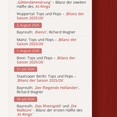
„
Götterdämmerung
“
– Bilanz der zweiten
Hälfte des
„
KI-Rings
“
Wuppertal: Tops und Flops –
„
Bilanz der
Saison 2025/26
“
2. August 2026
Bayreuth:
„
Rienzi
“
, Richard Wagner
Mainz: Tops und Flops –
„
Bilanz der
Saison 2025/26
“
1. August 2026
Bonn: Tops und Flops –
„
Bilanz der
Saison 2025/26
“
31. Juli 2026
Staatsoper Berlin: Tops und Flops –
„
Bilanz der Saison 2025/26
“
Bayreuth:
„
Der fliegende Holländer
“
,
Richard Wagner
30. Juli 2026
Bayreuth:
„
Das Rheingold
“
und
„
Die
Walküre
“
- Bilanz der ersten Hälfte des
„
KI-Rings
“