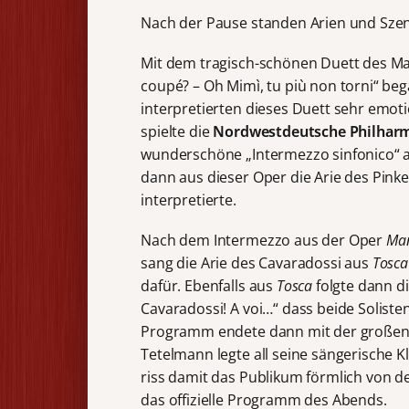
Nach der Pause standen Arien und Sze
Mit dem tragisch-schönen Duett des Ma
coupé? – Oh Mimì, tu più non torni“ be
interpretierten dieses Duett sehr emot
spielte die
Nordwestdeutsche Philhar
wunderschöne „Intermezzo sinfonico“ 
dann aus dieser Oper die Arie des Pinker
interpretierte.
Nach dem Intermezzo aus der Oper
Man
sang die Arie des Cavaradossi aus
Tosca
dafür. Ebenfalls aus
Tosca
folgte dann d
Cavaradossi! A voi…“ dass beide Soliste
Programm endete dann mit der großen Ar
Tetelmann legte all seine sängerische 
riss damit das Publikum förmlich von d
das offizielle Programm des Abends.