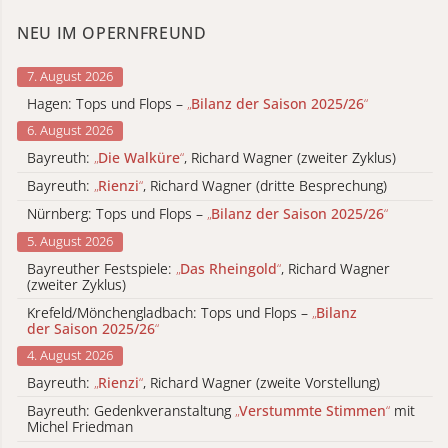
NEU IM OPERNFREUND
7. August 2026
Hagen: Tops und Flops –
„
Bilanz der Saison 2025/26
“
6. August 2026
Bayreuth:
„
Die Walküre
“
, Richard Wagner (zweiter Zyklus)
Bayreuth:
„
Rienzi
“
, Richard Wagner (dritte Besprechung)
Nürnberg: Tops und Flops –
„
Bilanz der Saison 2025/26
“
5. August 2026
Bayreuther Festspiele:
„
Das Rheingold
“
, Richard Wagner
(zweiter Zyklus)
Krefeld/Mönchengladbach: Tops und Flops –
„
Bilanz
der Saison 2025/26
“
4. August 2026
Bayreuth:
„
Rienzi
“
, Richard Wagner (zweite Vorstellung)
Bayreuth: Gedenkveranstaltung
„
Verstummte Stimmen
“
mit
Michel Friedman