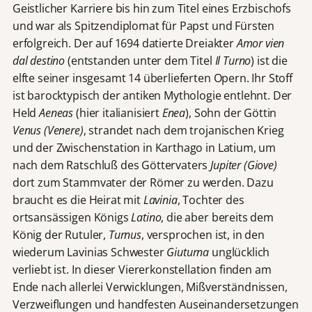
Geistlicher Karriere bis hin zum Titel eines Erzbischofs
und war als Spitzendiplomat für Papst und Fürsten
erfolgreich. Der auf 1694 datierte Dreiakter
Amor vien
dal destino
(entstanden unter dem Titel
Il Turno
) ist die
elfte seiner insgesamt 14 überlieferten Opern. Ihr Stoff
ist barocktypisch der antiken Mythologie entlehnt. Der
Held
Aeneas
(hier italianisiert
Enea
), Sohn der Göttin
Venus (Venere)
, strandet nach dem trojanischen Krieg
und der Zwischenstation in Karthago in Latium, um
nach dem Ratschluß des Göttervaters
Jupiter (Giove)
dort zum Stammvater der Römer zu werden. Dazu
braucht es die Heirat mit
Lavinia
, Tochter des
ortsansässigen Königs
Latino
, die aber bereits dem
König der Rutuler,
Turnus
, versprochen ist, in den
wiederum Lavinias Schwester
Giuturna
unglücklich
verliebt ist. In dieser Viererkonstellation finden am
Ende nach allerlei Verwicklungen, Mißverständnissen,
Verzweiflungen und handfesten Auseinandersetzungen