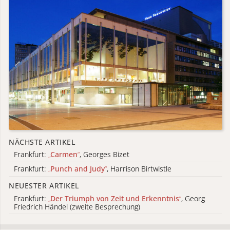
NÄCHSTE ARTIKEL
Frankfurt:
„
Carmen
“
, Georges Bizet
Frankfurt:
„
Punch and Judy
“
, Harrison Birtwistle
NEUESTER ARTIKEL
Frankfurt:
„
Der Triumph von Zeit und Erkenntnis
“
, Georg
Friedrich Händel (zweite Besprechung)