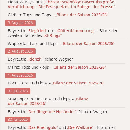
Pionteks Bayreuth:
„
Christa Pawlofsky: Bayreuths große
Verpflichtung - Die Festspielzeit im Spiegel der Presse
“
Gießen: Tops und Flops –
„
Bilanz der Saison 2025/26
“
3. August 2026
Bayreuth:
„
Siegfried
“
und
„
Götterdämmerung
“
– Bilanz der
zweiten Hälfte des
„
KI-Rings
“
Wuppertal: Tops und Flops –
„
Bilanz der Saison 2025/26
“
2. August 2026
Bayreuth:
„
Rienzi
“
, Richard Wagner
Mainz: Tops und Flops –
„
Bilanz der Saison 2025/26
“
1. August 2026
Bonn: Tops und Flops –
„
Bilanz der Saison 2025/26
“
31. Juli 2026
Staatsoper Berlin: Tops und Flops –
„
Bilanz
der Saison 2025/26
“
Bayreuth:
„
Der fliegende Holländer
“
, Richard Wagner
30. Juli 2026
Bayreuth:
„
Das Rheingold
“
und
„
Die Walküre
“
- Bilanz der