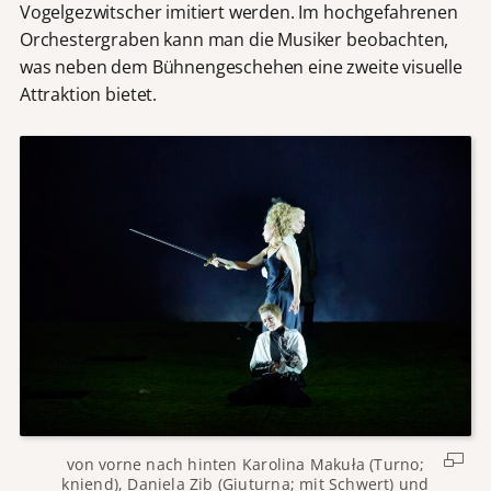
Vogelgezwitscher imitiert werden. Im hochgefahrenen
Orchestergraben kann man die Musiker beobachten,
was neben dem Bühnengeschehen eine zweite visuelle
Attraktion bietet.
von vorne nach hinten Karolina Makuła (Turno;
kniend), Daniela Zib (Giuturna; mit Schwert) und