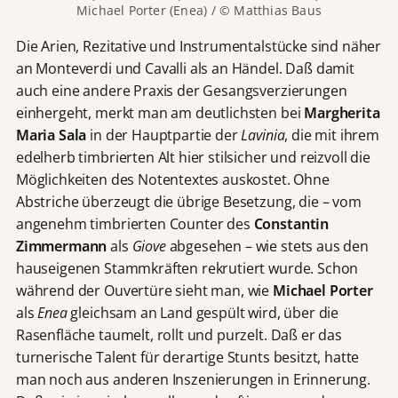
Michael Porter (Enea) / © Matthias Baus
Die Arien, Rezitative und Instrumentalstücke sind näher
an Monteverdi und Cavalli als an Händel. Daß damit
auch eine andere Praxis der Gesangsverzierungen
einhergeht, merkt man am deutlichsten bei
Margherita
Maria Sala
in der Hauptpartie der
Lavinia
, die mit ihrem
edelherb timbrierten Alt hier stilsicher und reizvoll die
Möglichkeiten des Notentextes auskostet. Ohne
Abstriche überzeugt die übrige Besetzung, die – vom
angenehm timbrierten Counter des
Constantin
Zimmermann
als
Giove
abgesehen – wie stets aus den
hauseigenen Stammkräften rekrutiert wurde. Schon
während der Ouvertüre sieht man, wie
Michael Porter
als
Enea
gleichsam an Land gespült wird, über die
Rasenfläche taumelt, rollt und purzelt. Daß er das
turnerische Talent für derartige Stunts besitzt, hatte
man noch aus anderen Inszenierungen in Erinnerung.