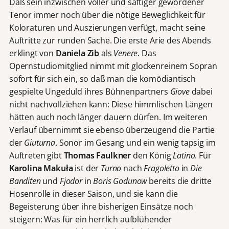
Daß sein inzwischen voller und saftiger gewordener
Tenor immer noch über die nötige Beweglichkeit für
Koloraturen und Auszierungen verfügt, macht seine
Auftritte zur runden Sache. Die erste Arie des Abends
erklingt von
Daniela Zib
als
Venere
. Das
Opernstudiomitglied nimmt mit glockenreinem Sopran
sofort für sich ein, so daß man die komödiantisch
gespielte Ungeduld ihres Bühnenpartners
Giove
dabei
nicht nachvollziehen kann: Diese himmlischen Längen
hätten auch noch länger dauern dürfen. Im weiteren
Verlauf übernimmt sie ebenso überzeugend die Partie
der
Giuturna
. Sonor im Gesang und ein wenig tapsig im
Auftreten gibt
Thomas Faulkner
den König
Latino
. Für
Karolina Makuła
ist der
Turno
nach
Fragoletto
in
Die
Banditen
und
Fjodor
in
Boris Godunow
bereits die dritte
Hosenrolle in dieser Saison, und sie kann die
Begeisterung über ihre bisherigen Einsätze noch
steigern: Was für ein herrlich aufblühender