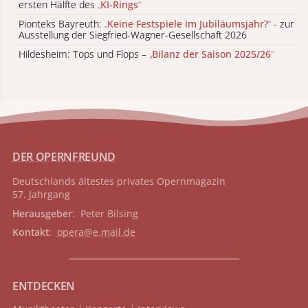
ersten Hälfte des
„
KI-Rings
“
Pionteks Bayreuth:
„
Keine Festspiele im Jubiläumsjahr?
“
- zur
Ausstellung der Siegfried-Wagner-Gesellschaft 2026
Hildesheim: Tops und Flops –
„
Bilanz der Saison 2025/26
“
DER OPERNFREUND
Deutschlands ältestes privates
Opernmagazin
57. Jahrgang
Herausgeber
: Peter Bilsing
Kontakt
:
opera@e.mail.de
ENTDECKEN