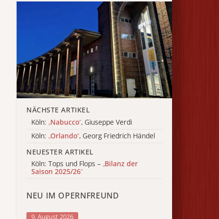
NÄCHSTE ARTIKEL
Köln:
„
Nabucco
“
, Giuseppe Verdi
Köln:
„
Orlando
“
, Georg Friedrich Händel
NEUESTER ARTIKEL
Köln: Tops und Flops –
„
Bilanz der
Saison 2025/26
“
NEU IM OPERNFREUND
9. August 2026