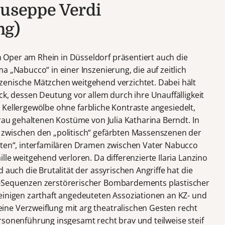
iuseppe Verdi
ng)
Oper am Rhein in Düsseldorf präsentiert auch die
a „Nabucco“ in einer Inszenierung, die auf zeitlich
zenische Mätzchen weitgehend verzichtet. Dabei hält
ck, dessen Deutung vor allem durch ihre Unauffälligkeit
ten Kellergewölbe ohne farbliche Kontraste angesiedelt,
Grau gehaltenen Kostüme von Julia Katharina Berndt. In
 zwischen den „politisch“ gefärbten Massenszenen der
aten“, interfamilären Dramen zwischen Vater Nabucco
lle weitgehend verloren. Da differenzierte Ilaria Lanzino
 auch die Brutalität der assyrischen Angriffe hat die
o-Sequenzen zerstörerischer Bombardements plastischer
einigen zarthaft angedeuteten Assoziationen an KZ- und
ne Verzweiflung mit arg theatralischen Gesten recht
rsonenführung insgesamt recht brav und teilweise steif