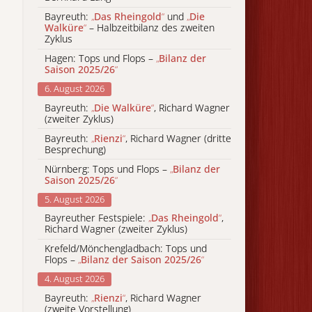
Bayreuth:
„
Das Rheingold
“
und
„
Die
Walküre
“
– Halbzeitbilanz des zweiten
Zyklus
Hagen: Tops und Flops –
„
Bilanz der
Saison 2025/26
“
6. August 2026
Bayreuth:
„
Die Walküre
“
, Richard Wagner
(zweiter Zyklus)
Bayreuth:
„
Rienzi
“
, Richard Wagner (dritte
Besprechung)
Nürnberg: Tops und Flops –
„
Bilanz der
Saison 2025/26
“
5. August 2026
Bayreuther Festspiele:
„
Das Rheingold
“
,
Richard Wagner (zweiter Zyklus)
Krefeld/Mönchengladbach: Tops und
Flops –
„
Bilanz der Saison 2025/26
“
4. August 2026
Bayreuth:
„
Rienzi
“
, Richard Wagner
(zweite Vorstellung)