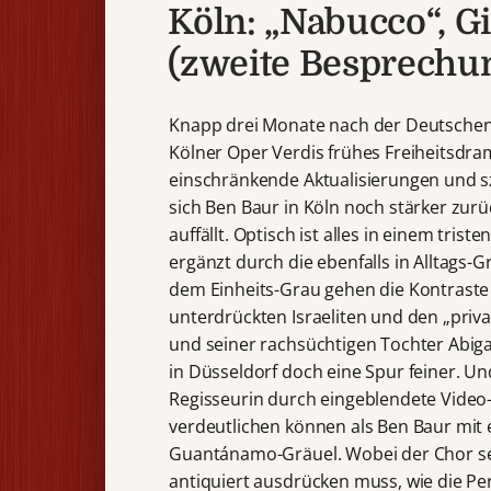
Köln: „Nabucco“, G
(zweite Besprechu
Knapp drei Monate nach der Deutschen 
Kölner Oper Verdis frühes Freiheitsdram
einschränkende Aktualisierungen und s
sich Ben Baur in Köln noch stärker zurü
auffällt. Optisch ist alles in einem tris
ergänzt durch die ebenfalls in Alltags-
dem Einheits-Grau gehen die Kontraste
unterdrückten Israeliten und den „priv
und seiner rachsüchtigen Tochter Abigai
in Düsseldorf doch eine Spur feiner. Und
Regisseurin durch eingeblendete Vide
verdeutlichen können als Ben Baur mit 
Guantánamo-Gräuel. Wobei der Chor sei
antiquiert ausdrücken muss, wie die Pe