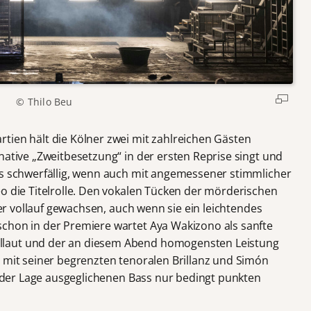
© Thilo Beu
tien hält die Kölner zwei mit zahlreichen Gästen
native „Zweitbesetzung“ in der ersten Reprise singt und
as schwerfällig, wenn auch mit angemessener stimmlicher
eo die Titelrolle. Den vokalen Tücken der mörderischen
ller vollauf gewachsen, auch wenn sie ein leichtendes
chon in der Premiere wartet Aya Wakizono als sanfte
llaut und der an diesem Abend homogensten Leistung
e mit seiner begrenzten tenoralen Brillanz und Simón
 jeder Lage ausgeglichenen Bass nur bedingt punkten