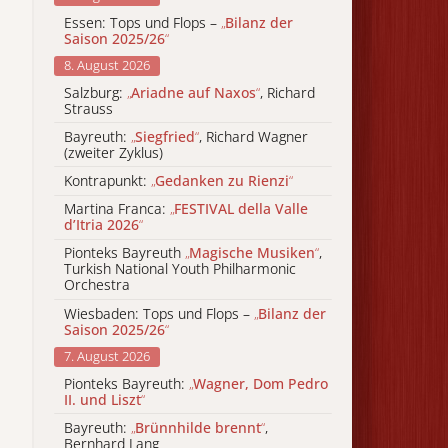
Essen: Tops und Flops –
„
Bilanz der
Saison 2025/26
“
8. August 2026
Salzburg:
„
Ariadne auf Naxos
“
, Richard
Strauss
Bayreuth:
„
Siegfried
“
, Richard Wagner
(zweiter Zyklus)
Kontrapunkt:
„
Gedanken zu Rienzi
“
Martina Franca:
„
FESTIVAL della Valle
d’Itria 2026
“
Pionteks Bayreuth
„
Magische Musiken
“
,
Turkish National Youth Philharmonic
Orchestra
Wiesbaden: Tops und Flops –
„
Bilanz der
Saison 2025/26
“
7. August 2026
Pionteks Bayreuth:
„
Wagner, Dom Pedro
II. und Liszt
“
Bayreuth:
„
Brünnhilde brennt
“
,
Bernhard Lang