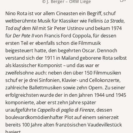
© J. Berger – ORW Liège
Nino Rota ist vor allem Cineasten ein Begriff, schuf
weltberühmte Musik für Klassiker wie Fellinis
La Strada
,
Tod auf dem Nil
mit Sir Peter Ustinov und bekam 1974
für
Der Pate II
von Francis Ford Coppola, für dessen
ersten Teil er ebenfalls schon die Filmmusik
beigesteuert hatte, den begehrten Oscar. Dennoch
verstand sich der 1911 in Mailand geborene Rota selbst
als klassischer Komponist – und das war er
zweifelsohne auch: neben den über 150 Filmmusiken
schuf er je drei Sinfonien, Klavier- und Cellokonzerte,
zahlreiche Ballettmusiken sowie zehn Opern. Zu seiner
erfolgreichsten wurde der in den Jahren 1944 und 1945
komponierte, aber erst zehn Jahre später
uraufgeführte
Cappello di paglia di Firenze
, dessen
boulevardkomödienhafter Plot auf einem seinerzeit
bereits 100 Jahre alten französischen Vaudevillestück
basiert.