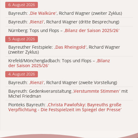
6. August 2026
Bayreuth:
„
Die Walküre
“
, Richard Wagner (zweiter Zyklus)
Bayreuth:
„
Rienzi
“
, Richard Wagner (dritte Besprechung)
Nürnberg: Tops und Flops –
„
Bilanz der Saison 2025/26
“
5. August 2026
Bayreuther Festspiele:
„
Das Rheingold
“
, Richard Wagner
(zweiter Zyklus)
Krefeld/Mönchengladbach: Tops und Flops –
„
Bilanz
der Saison 2025/26
“
4. August 2026
Bayreuth:
„
Rienzi
“
, Richard Wagner (zweite Vorstellung)
Bayreuth: Gedenkveranstaltung
„
Verstummte Stimmen
“
mit
Michel Friedman
Pionteks Bayreuth:
„
Christa Pawlofsky: Bayreuths große
Verpflichtung - Die Festspielzeit im Spiegel der Presse
“