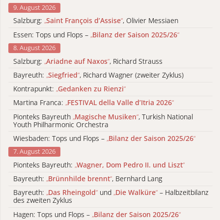
9. August 2026
Salzburg:
„
Saint François d’Assise
“
, Olivier Messiaen
Essen: Tops und Flops –
„
Bilanz der Saison 2025/26
“
8. August 2026
Salzburg:
„
Ariadne auf Naxos
“
, Richard Strauss
Bayreuth:
„
Siegfried
“
, Richard Wagner (zweiter Zyklus)
Kontrapunkt:
„
Gedanken zu Rienzi
“
Martina Franca:
„
FESTIVAL della Valle d’Itria 2026
“
Pionteks Bayreuth
„
Magische Musiken
“
, Turkish National
Youth Philharmonic Orchestra
Wiesbaden: Tops und Flops –
„
Bilanz der Saison 2025/26
“
7. August 2026
Pionteks Bayreuth:
„
Wagner, Dom Pedro II. und Liszt
“
Bayreuth:
„
Brünnhilde brennt
“
, Bernhard Lang
Bayreuth:
„
Das Rheingold
“
und
„
Die Walküre
“
– Halbzeitbilanz
des zweiten Zyklus
Hagen: Tops und Flops –
„
Bilanz der Saison 2025/26
“