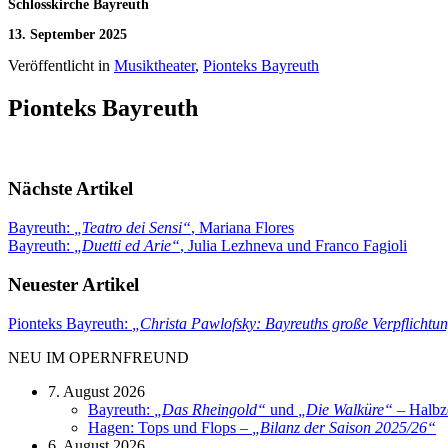
Schlosskirche Bayreuth
13. September 2025
Veröffentlicht in
Musiktheater
,
Pionteks Bayreuth
Pionteks Bayreuth
Nächste Artikel
Bayreuth:
„
Teatro dei Sensi
“
, Mariana Flores
Bayreuth:
„
Duetti ed Arie
“
, Julia Lezhneva und Franco Fagioli
Neuester Artikel
Pionteks Bayreuth:
„
Christa Pawlofsky: Bayreuths große Verpflichtung
NEU IM OPERNFREUND
7. August 2026
Bayreuth:
„
Das Rheingold
“
und
„
Die Walküre
“
– Halbze
Hagen: Tops und Flops –
„
Bilanz der Saison 2025/26
“
6. August 2026