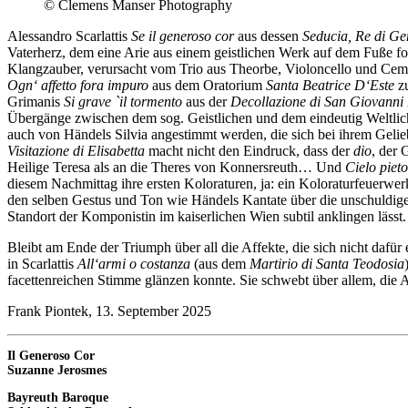
© Clemens Manser Photography
Alessandro Scarlattis
Se il generoso cor
aus dessen
Seducia, Re di G
Vaterherz, dem eine Arie aus einem geistlichen Werk auf dem Fuße f
Klangzauber, verursacht vom Trio aus Theorbe, Violoncello und Cem
Ogn‘ affetto fora impuro
aus dem Oratorium
Santa Beatrice D‘Este
zu
Grimanis
Si grave `il tormento
aus der
Decollazione di San Giovanni 
Übergänge zwischen dem sog. Geistlichen und dem eindeutig Weltlich
auch von Händels Silvia angestimmt werden, die sich bei ihrem Gelieb
Visitazione di Elisabetta
macht nicht den Eindruck, dass der
dio
, der 
Heilige Teresa als an die Theres von Konnersreuth… Und
Cielo piet
diesem Nachmittag ihre ersten Koloraturen, ja: ein Koloraturfeuerw
den selben Gestus und Ton wie Händels Kantate über die unschuldige
Standort der Komponistin im kaiserlichen Wien subtil anklingen lässt.
Bleibt am Ende der Triumph über all die Affekte, die sich nicht dafür
in Scarlattis
All‘armi o costanza
(aus dem
Martirio di Santa Teodosia
facettenreichen Stimme glänzen konnte. Sie schwebt über allem, die A
Frank Piontek, 13. September 2025
Il Generoso Cor
Suzanne Jerosmes
Bayreuth Baroque