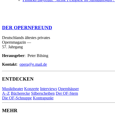
DER OPERNFREUND
Deutschlands ältestes privates
Opernmagazin
—
57. Jahrgang
Herausgeber
: Peter Bilsing
Kontakt
:
opera@e.mail.de
ENTDECKEN
Musiktheater
Konzerte
Interviews
Opernhäuser
A–Z
Bücherecke
Silberscheiben
Der OF-Stern
Die OF-Schnuppe
Kontrapunkt
MEHR