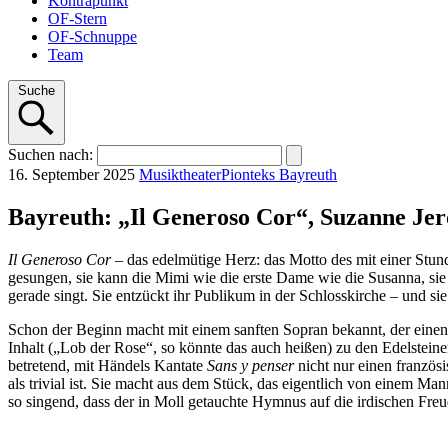
Kontrapunkt
OF-Stern
OF-Schnuppe
Team
Suche
Suchen
nach
:
16. September 2025
Musiktheater
Pionteks Bayreuth
Bayreuth: „Il Generoso Cor“, Suzanne Je
Il Generoso Cor
– das edelmütige Herz: das Motto des mit einer Stun
gesungen, sie kann die Mimi wie die erste Dame wie die Susanna, sie 
gerade singt. Sie entzückt ihr Publikum in der Schlosskirche – und si
Schon der Beginn macht mit einem sanften Sopran bekannt, der einen
Inhalt („Lob der Rose“, so könnte das auch heißen) zu den Edelsteine
betretend, mit Händels Kantate
Sans y penser
nicht nur einen französi
als trivial ist. Sie macht aus dem Stück, das eigentlich von einem Ma
so singend, dass der in Moll getauchte Hymnus auf die irdischen Freud