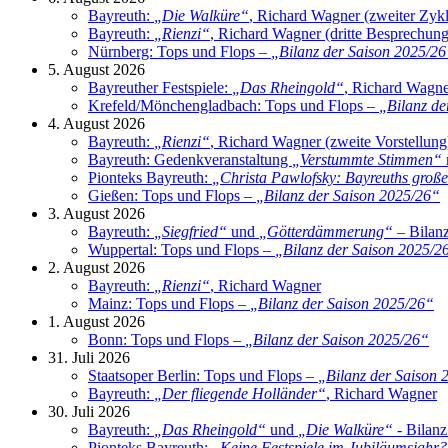
Bayreuth:
„
Die Walküre
“
, Richard Wagner (zweiter Zyk
Bayreuth:
„
Rienzi
“
, Richard Wagner (dritte Besprechung
Nürnberg: Tops und Flops –
„
Bilanz der Saison 2025/26
5. August 2026
Bayreuther Festspiele:
„
Das Rheingold
“
, Richard Wagne
Krefeld/Mönchengladbach: Tops und Flops –
„
Bilanz de
4. August 2026
Bayreuth:
„
Rienzi
“
, Richard Wagner (zweite Vorstellung
Bayreuth: Gedenkveranstaltung
„
Verstummte Stimmen
“
Pionteks Bayreuth:
„
Christa Pawlofsky: Bayreuths große 
Gießen: Tops und Flops –
„
Bilanz der Saison 2025/26
“
3. August 2026
Bayreuth:
„
Siegfried
“
und
„
Götterdämmerung
“
– Bilanz
Wuppertal: Tops und Flops –
„
Bilanz der Saison 2025/2
2. August 2026
Bayreuth:
„
Rienzi
“
, Richard Wagner
Mainz: Tops und Flops –
„
Bilanz der Saison 2025/26
“
1. August 2026
Bonn: Tops und Flops –
„
Bilanz der Saison 2025/26
“
31. Juli 2026
Staatsoper Berlin: Tops und Flops –
„
Bilanz der Saison 
Bayreuth:
„
Der fliegende Holländer
“
, Richard Wagner
30. Juli 2026
Bayreuth:
„
Das Rheingold
“
und
„
Die Walküre
“
- Bilanz
Pionteks Bayreuth:
„
Keine Festspiele im Jubiläumsjahr?