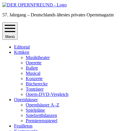
57. Jahrgang – Deutschlands ältestes privates Opernmagazin
Menü
Editorial
Kritiken
Musiktheater
Operette
Ballett
Musical
Konzerte
Bücherecke
Tonträger
Opern-DVD-Vergleich
Opernhäuser
Opernhäuser A–Z
Spielpläne
Spielzeitbilanzen
Premierenspiegel
Feuilleton