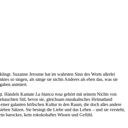
lingt. Suzanne Jerosme hat im wahrsten Sinn des Worts allerlei
tes so singen, als sänge sie nichts Anderes als eben das, was sie
gaben animiert.
gt. Händels Kantate
La bianca rosa
gehört mit seinem Nichts von
gehauchten Stil, bevor sie, gleichsam musikalisches Heimatland
l einer galanten höfischen Kultur in den Raum, die doch alles andere
ieben Sätzen. Sie besingt die Liebe und das Leben – und sie versteht,
: ein barockes, kein rokokohaftes Wissen und Gefühl.