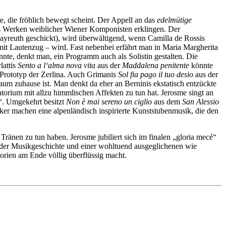
te, die fröhlich bewegt scheint. Der Appell an das
edelmütige
aus Werken weiblicher Wiener Komponisten erklingen. Der
yreuth geschickt), wird überwältigend, wenn Camilla de Rossis
mit Lautenzug – wird. Fast nebenbei erfährt man in Maria Margherita
nnte, denkt man, ein Programm auch als Solistin gestalten. Die
lattis
Sento a l‘alma nova vita
aus der
Maddalena penitente
könnte
n Prototyp der Zerlina. Auch Grimanis
Sol fia pago il tuo desio
aus der
aum zuhause ist. Man denkt da eher an Berninis ekstatisch entzückte
torium mit allzu himmlischen Affekten zu tun hat. Jerosme singt an
“. Umgekehrt besitzt
Non è mai sereno un ciglio
aus dem
San Alessio
er machen eine alpenländisch inspirierte Kunststubenmusik, die den
Tränen zu tun haben. Jerosme jubiliert sich im finalen „gloria mecé“
n der Musikgeschichte und einer wohltuend ausgeglichenen wie
gorien am Ende völlig überflüssig macht.