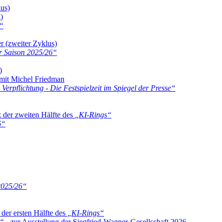
lus)
)
“
r (zweiter Zyklus)
r Saison 2025/26
“
)
mit Michel Friedman
Verpflichtung - Die Festspielzeit im Spiegel der Presse
“
 der zweiten Hälfte des
„
KI-Rings
“
6
“
2025/26
“
 der ersten Hälfte des
„
KI-Rings
“
“
- zur Ausstellung der Siegfried-Wagner-Gesellschaft 2026