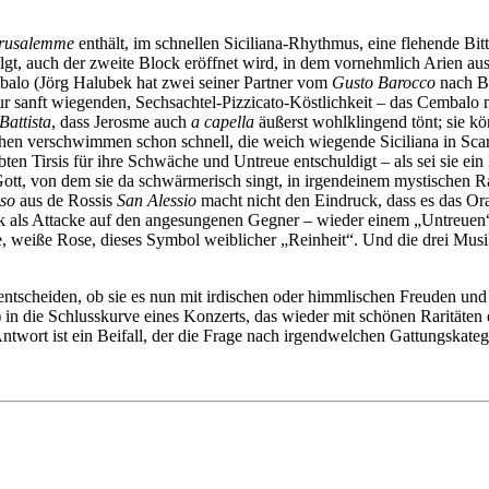
erusalemme
enthält, im schnellen Siciliana-Rhythmus, eine flehende Bit
olgt, auch der zweite Block eröffnet wird, in dem vornehmlich Arien 
balo (Jörg Halubek hat zwei seiner Partner vom
Gusto Barocco
nach Ba
r sanft wiegenden, Sechsachtel-Pizzicato-Köstlichkeit – das Cembalo 
Battista
, dass Jerosme auch
a capella
äußerst wohlklingend tönt; sie kö
en verschwimmen schon schnell, die weich wiegende Siciliana in Scar
ten Tirsis für ihre Schwäche und Untreue entschuldigt – als sei sie ei
Gott, von dem sie da schwärmerisch singt, in irgendeinem mystischen R
oso
aus de Rossis
San Alessio
macht nicht den Eindruck, dass es das Ora
erk als Attacke auf den angesungenen Gegner – wieder einem „Untreuen
, weiße Rose, dieses Symbol weiblicher „Reinheit“. Und die drei Musik
 entscheiden, ob sie es nun mit irdischen oder himmlischen Freuden und 
) in die Schlusskurve eines Konzerts, das wieder mit schönen Raritäte
ntwort ist ein Beifall, der die Frage nach irgendwelchen Gattungskate