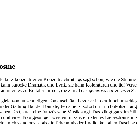
rosme
de kurz-konzentrierten Konzertnachmittags sagt schon, wie die Stimme k
kann barocke Dramatik und Lyrik, sie kann Koloraturen und tief Versenk
e animiert es zu Beifallsstürmen, die zumal das
generoso cor
zu zwei Zu
 gleichsam unschuldigen Ton anschlägt, bevor er in den Jubel umschlä
n der Gattung Händel-Kantate; Jerosme ist sofort drin im bukolisch an
schen Text, auch eine französische Musik singt. Das klingt ganz im Sti
nn und einer Frau gesungen werden müsste, ein kleines Liebesdrama in s
en nichts anderes ist als die Erkenntnis der Endlichkeit allen Daseins