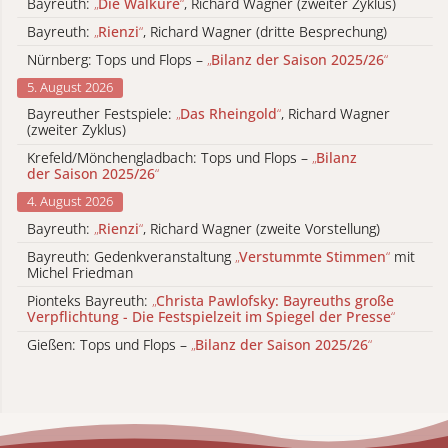
Bayreuth:
„
Die Walküre
“
, Richard Wagner (zweiter Zyklus)
Bayreuth:
„
Rienzi
“
, Richard Wagner (dritte Besprechung)
Nürnberg: Tops und Flops –
„
Bilanz der Saison 2025/26
“
5. August 2026
Bayreuther Festspiele:
„
Das Rheingold
“
, Richard Wagner
(zweiter Zyklus)
Krefeld/Mönchengladbach: Tops und Flops –
„
Bilanz
der Saison 2025/26
“
4. August 2026
Bayreuth:
„
Rienzi
“
, Richard Wagner (zweite Vorstellung)
Bayreuth: Gedenkveranstaltung
„
Verstummte Stimmen
“
mit
Michel Friedman
Pionteks Bayreuth:
„
Christa Pawlofsky: Bayreuths große
Verpflichtung - Die Festspielzeit im Spiegel der Presse
“
Gießen: Tops und Flops –
„
Bilanz der Saison 2025/26
“