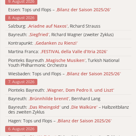
9. August 2026
Essen: Tops und Flops –
„
Bilanz der Saison 2025/26
“
8. August 2026
Salzburg:
„
Ariadne auf Naxos
“
, Richard Strauss
Bayreuth:
„
Siegfried
“
, Richard Wagner (zweiter Zyklus)
Kontrapunkt:
„
Gedanken zu Rienzi
“
Martina Franca:
„
FESTIVAL della Valle d’Itria 2026
“
Pionteks Bayreuth
„
Magische Musiken
“
, Turkish National
Youth Philharmonic Orchestra
Wiesbaden: Tops und Flops –
„
Bilanz der Saison 2025/26
“
7. August 2026
Pionteks Bayreuth:
„
Wagner, Dom Pedro II. und Liszt
“
Bayreuth:
„
Brünnhilde brennt
“
, Bernhard Lang
Bayreuth:
„
Das Rheingold
“
und
„
Die Walküre
“
– Halbzeitbilanz
des zweiten Zyklus
Hagen: Tops und Flops –
„
Bilanz der Saison 2025/26
“
6. August 2026